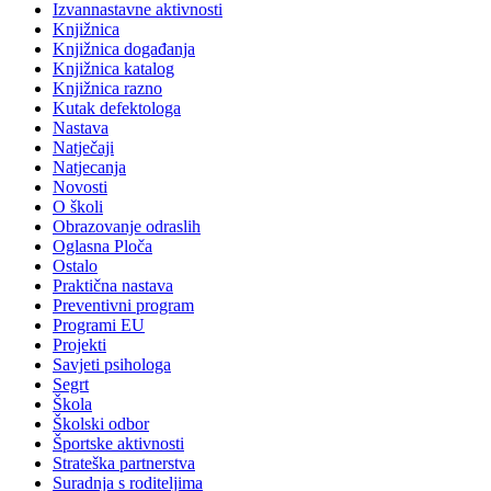
Izvannastavne aktivnosti
Knjižnica
Knjižnica događanja
Knjižnica katalog
Knjižnica razno
Kutak defektologa
Nastava
Natječaji
Natjecanja
Novosti
O školi
Obrazovanje odraslih
Oglasna Ploča
Ostalo
Praktična nastava
Preventivni program
Programi EU
Projekti
Savjeti psihologa
Segrt
Škola
Školski odbor
Športske aktivnosti
Strateška partnerstva
Suradnja s roditeljima