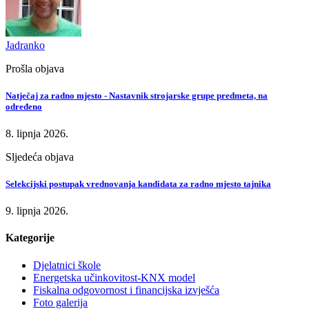
Jadranko
Prošla objava
Natječaj za radno mjesto - Nastavnik strojarske grupe predmeta, na
određeno
8. lipnja 2026.
Sljedeća objava
Selekcijski postupak vrednovanja kandidata za radno mjesto tajnika
9. lipnja 2026.
Kategorije
Djelatnici škole
Energetska učinkovitost-KNX model
Fiskalna odgovornost i financijska izvješća
Foto galerija