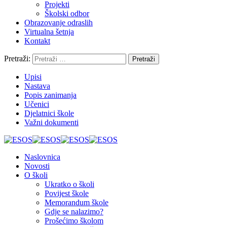
Projekti
Školski odbor
Obrazovanje odraslih
Virtualna šetnja
Kontakt
Pretraži:
Upisi
Nastava
Popis zanimanja
Učenici
Djelatnici škole
Važni dokumenti
Naslovnica
Novosti
O školi
Ukratko o školi
Povijest škole
Memorandum škole
Gdje se nalazimo?
Prošećimo školom