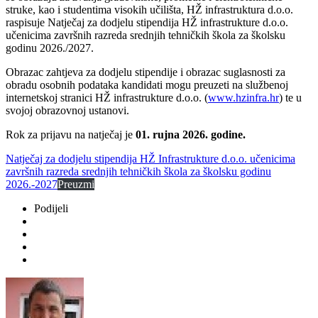
struke, kao i studentima visokih učilišta, HŽ infrastruktura d.o.o.
raspisuje Natječaj za dodjelu stipendija HŽ infrastrukture d.o.o.
učenicima završnih razreda srednjih tehničkih škola za školsku
godinu 2026./2027.
Obrazac zahtjeva za dodjelu stipendije i obrazac suglasnosti za
obradu osobnih podataka kandidati mogu preuzeti na službenoj
internetskoj stranici HŽ infrastrukture d.o.o. (
www.hzinfra.hr
) te u
svojoj obrazovnoj ustanovi.
Rok za prijavu na natječaj je
01. rujna 2026. godine.
Natječaj za dodjelu stipendija HŽ Infrastrukture d.o.o. učenicima
završnih razreda srednjih tehničkih škola za školsku godinu
2026.-2027
Preuzmi
Podijeli