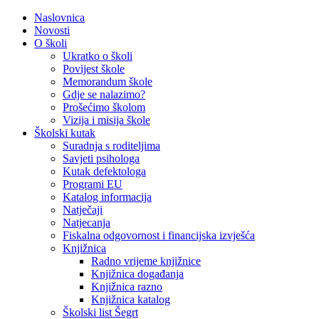
Naslovnica
Novosti
O školi
Ukratko o školi
Povijest škole
Memorandum škole
Gdje se nalazimo?
Prošećimo školom
Vizija i misija škole
Školski kutak
Suradnja s roditeljima
Savjeti psihologa
Kutak defektologa
Programi EU
Katalog informacija
Natječaji
Natjecanja
Fiskalna odgovornost i financijska izvješća
Knjižnica
Radno vrijeme knjižnice
Knjižnica događanja
Knjižnica razno
Knjižnica katalog
Školski list Šegrt