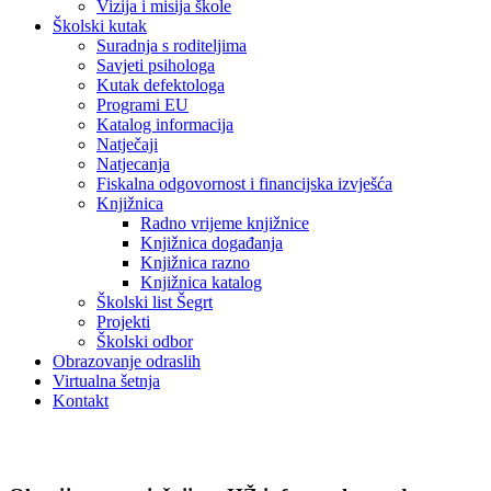
Vizija i misija škole
Školski kutak
Suradnja s roditeljima
Savjeti psihologa
Kutak defektologa
Programi EU
Katalog informacija
Natječaji
Natjecanja
Fiskalna odgovornost i financijska izvješća
Knjižnica
Radno vrijeme knjižnice
Knjižnica događanja
Knjižnica razno
Knjižnica katalog
Školski list Šegrt
Projekti
Školski odbor
Obrazovanje odraslih
Virtualna šetnja
Kontakt
Novosti