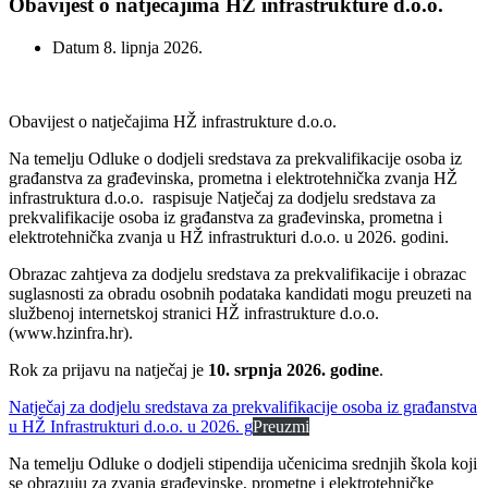
Obavijest o natječajima HŽ infrastrukture d.o.o.
Datum
8. lipnja 2026.
Obavijest o natječajima HŽ infrastrukture d.o.o.
Na temelju Odluke o dodjeli sredstava za prekvalifikacije osoba iz
građanstva za građevinska, prometna i elektrotehnička zvanja HŽ
infrastruktura d.o.o. raspisuje Natječaj za dodjelu sredstava za
prekvalifikacije osoba iz građanstva za građevinska, prometna i
elektrotehnička zvanja u HŽ infrastrukturi d.o.o. u 2026. godini.
Obrazac zahtjeva za dodjelu sredstava za prekvalifikacije i obrazac
suglasnosti za obradu osobnih podataka kandidati mogu preuzeti na
službenoj internetskoj stranici HŽ infrastrukture d.o.o.
(www.hzinfra.hr).
Rok za prijavu na natječaj je
10. srpnja 2026. godine
.
Natječaj za dodjelu sredstava za prekvalifikacije osoba iz građanstva
u HŽ Infrastrukturi d.o.o. u 2026. g
Preuzmi
Na temelju Odluke o dodjeli stipendija učenicima srednjih škola koji
se obrazuju za zvanja građevinske, prometne i elektrotehničke