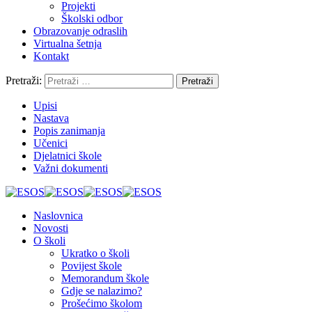
Projekti
Školski odbor
Obrazovanje odraslih
Virtualna šetnja
Kontakt
Pretraži:
Upisi
Nastava
Popis zanimanja
Učenici
Djelatnici škole
Važni dokumenti
Naslovnica
Novosti
O školi
Ukratko o školi
Povijest škole
Memorandum škole
Gdje se nalazimo?
Prošećimo školom