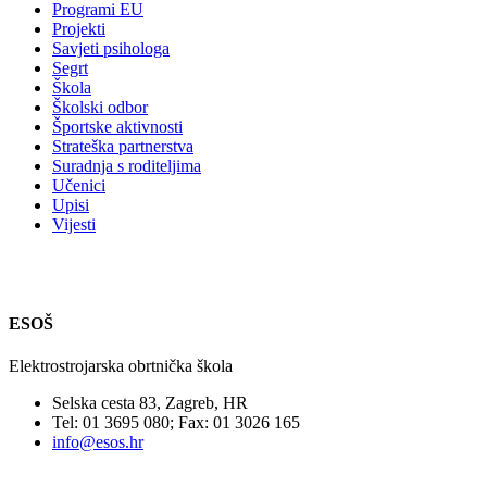
Programi EU
Projekti
Savjeti psihologa
Segrt
Škola
Školski odbor
Športske aktivnosti
Strateška partnerstva
Suradnja s roditeljima
Učenici
Upisi
Vijesti
ESOŠ
Elektrostrojarska obrtnička škola
Selska cesta 83, Zagreb, HR
Tel: 01 3695 080; Fax: 01 3026 165
info@esos.hr