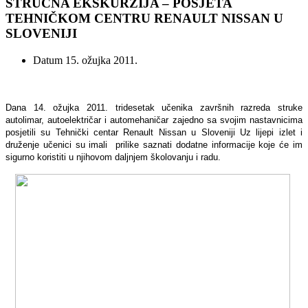
STRUČNA EKSKURZIJA – POSJETA
TEHNIČKOM CENTRU RENAULT NISSAN U
SLOVENIJI
Datum
15. ožujka 2011.
Dana 14. ožujka 2011. tridesetak učenika završnih razreda struke
autolimar, autoelektričar i automehaničar zajedno sa svojim nastavnicima
posjetili su Tehnički centar Renault Nissan u Sloveniji Uz lijepi izlet i
druženje učenici su imali
prilike saznati dodatne informacije koje će im
sigurno koristiti u njihovom daljnjem školovanju i radu.