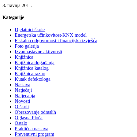
3. travnja 2011.
Kategorije
Djelatnici škole
Energetska učinkovitost-KNX model
Fiskalna odgovornost i financijska izvješća
Foto galerija
Izvannastavne aktivnosti
Knjižnica
Knjižnica događanja
Knjižnica katalog
Knjižnica razno
Kutak defektologa
Nastava
Natječaji
Natjecanja
Novosti
O školi
Obrazovanje odraslih
Oglasna Ploča
Ostalo
Praktična nastava
Preventivni program