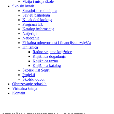
Vizija i misija škole
Školski kutak
Suradnja s roditeljima
Savjeti psihologa
Kutak defektologa
Programi EU
Katalog informacija
Natječaji
Natjecanja
Fiskalna odgovornost i financijska izvješća
Knjižnica
Radno vrijeme knjižnice
Knjižnica događanja
Knjižnica razno
Knjižnica katalog
Školski list Šegrt
Projekti
Školski odbor
Obrazovanje odraslih
Virtualna šetnja
Kontakt
Vijesti