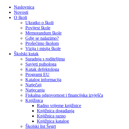
Naslovnica
Novosti
O školi
Ukratko o školi
Povijest škole
Memorandum škole
Gdje se nalazimo?
Prošećimo školom
Vizija i misija škole
Školski kutak
Suradnja s roditeljima
Savjeti psihologa
Kutak defektologa
Programi EU
Katalog informacija
Natječaji
Natjecanja
Fiskalna odgovornost i financijska izvješća
Knjižnica
Radno vrijeme knjižnice
Knjižnica događanja
Knjižnica razno
Knjižnica katalog
Školski list Šegrt