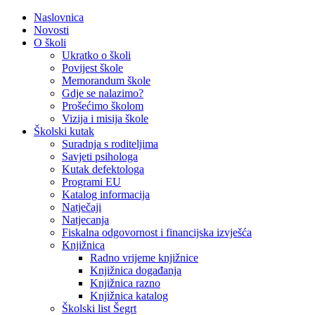
Naslovnica
Novosti
O školi
Ukratko o školi
Povijest škole
Memorandum škole
Gdje se nalazimo?
Prošećimo školom
Vizija i misija škole
Školski kutak
Suradnja s roditeljima
Savjeti psihologa
Kutak defektologa
Programi EU
Katalog informacija
Natječaji
Natjecanja
Fiskalna odgovornost i financijska izvješća
Knjižnica
Radno vrijeme knjižnice
Knjižnica događanja
Knjižnica razno
Knjižnica katalog
Školski list Šegrt