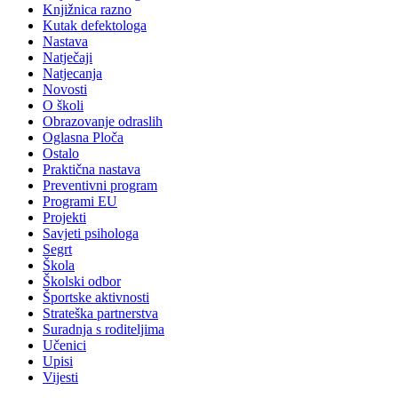
Knjižnica razno
Kutak defektologa
Nastava
Natječaji
Natjecanja
Novosti
O školi
Obrazovanje odraslih
Oglasna Ploča
Ostalo
Praktična nastava
Preventivni program
Programi EU
Projekti
Savjeti psihologa
Segrt
Škola
Školski odbor
Športske aktivnosti
Strateška partnerstva
Suradnja s roditeljima
Učenici
Upisi
Vijesti