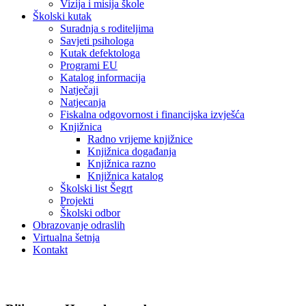
Vizija i misija škole
Školski kutak
Suradnja s roditeljima
Savjeti psihologa
Kutak defektologa
Programi EU
Katalog informacija
Natječaji
Natjecanja
Fiskalna odgovornost i financijska izvješća
Knjižnica
Radno vrijeme knjižnice
Knjižnica događanja
Knjižnica razno
Knjižnica katalog
Školski list Šegrt
Projekti
Školski odbor
Obrazovanje odraslih
Virtualna šetnja
Kontakt
Novosti