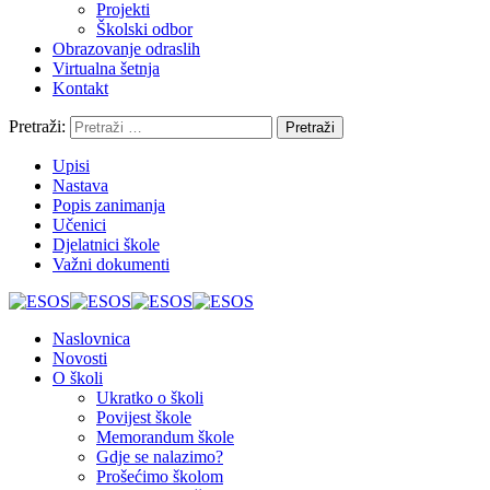
Projekti
Školski odbor
Obrazovanje odraslih
Virtualna šetnja
Kontakt
Pretraži:
Upisi
Nastava
Popis zanimanja
Učenici
Djelatnici škole
Važni dokumenti
Naslovnica
Novosti
O školi
Ukratko o školi
Povijest škole
Memorandum škole
Gdje se nalazimo?
Prošećimo školom