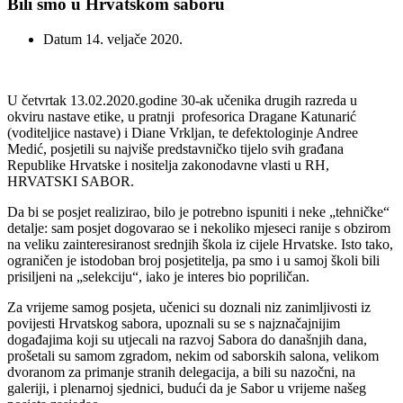
Bili smo u Hrvatskom saboru
Datum
14. veljače 2020.
U četvrtak 13.02.2020.godine 30-ak učenika drugih razreda u
okviru nastave etike, u pratnji profesorica Dragane Katunarić
(voditeljice nastave) i Diane Vrkljan, te defektologinje Andree
Medić, posjetili su najviše predstavničko tijelo svih građana
Republike Hrvatske i nositelja zakonodavne vlasti u RH,
HRVATSKI SABOR.
Da bi se posjet realizirao, bilo je potrebno ispuniti i neke „tehničke“
detalje: sam posjet dogovarao se i nekoliko mjeseci ranije s obzirom
na veliku zainteresiranost srednjih škola iz cijele Hrvatske. Isto tako,
ograničen je istodoban broj posjetitelja, pa smo i u samoj školi bili
prisiljeni na „selekciju“, iako je interes bio popriličan.
Za vrijeme samog posjeta, učenici su doznali niz zanimljivosti iz
povijesti Hrvatskog sabora, upoznali su se s najznačajnijim
događajima koji su utjecali na razvoj Sabora do današnjih dana,
prošetali su samom zgradom, nekim od saborskih salona, velikom
dvoranom za primanje stranih delegacija, a bili su nazočni, na
galeriji, i plenarnoj sjednici, budući da je Sabor u vrijeme našeg