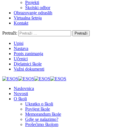
Projekti
Školski odbor
Obrazovanje odraslih
Virtualna šetnja
Kontakt
Pretraži:
Upisi
Nastava
Popis zanimanja
Učenici
Djelatnici škole
Važni dokumenti
Naslovnica
Novosti
O školi
Ukratko o školi
Povijest škole
Memorandum škole
Gdje se nalazimo?
Prošećimo školom