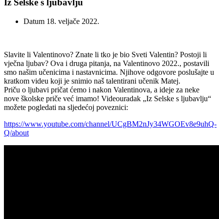
Iz Selske s ljubavlju
Datum
18. veljače 2022.
Slavite li Valentinovo? Znate li tko je bio Sveti Valentin? Postoji li
vječna ljubav? Ova i druga pitanja, na Valentinovo 2022., postavili
smo našim učenicima i nastavnicima. Njihove odgovore poslušajte u
kratkom videu koji je snimio naš talentirani učenik Matej.
Priču o ljubavi pričat ćemo i nakon Valentinova, a ideje za neke
nove školske priče već imamo! Videouradak „Iz Selske s ljubavlju“
možete pogledati na sljedećoj poveznici:
https://www.youtube.com/channel/UCgBM2nJy34WGOEv8e9uhQ-
Q/about