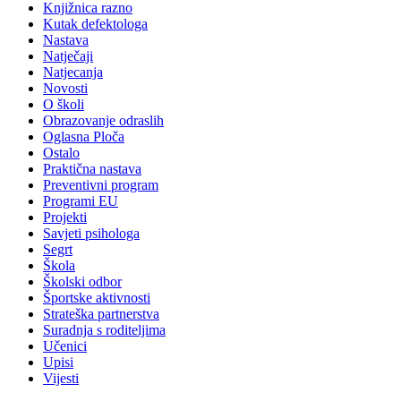
Knjižnica razno
Kutak defektologa
Nastava
Natječaji
Natjecanja
Novosti
O školi
Obrazovanje odraslih
Oglasna Ploča
Ostalo
Praktična nastava
Preventivni program
Programi EU
Projekti
Savjeti psihologa
Segrt
Škola
Školski odbor
Športske aktivnosti
Strateška partnerstva
Suradnja s roditeljima
Učenici
Upisi
Vijesti