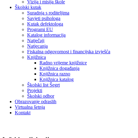
Vizija i misija škole
Školski kutak
Suradnja s roditeljima
Savjeti psihologa
Kutak defektologa
Programi EU
Katalog informacija
Natječaji
Natjecanja
Fiskalna odgovornost i financijska izvješća
Knjižnica
Radno vrijeme knjižnice
Knjižnica događanja
Knjižnica razno
Knjižnica katalog
Školski list Šegrt
Projekti
Školski odbor
Obrazovanje odraslih
Virtualna šetnja
Kontakt
Knjižnica