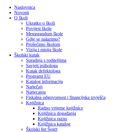
Naslovnica
Novosti
O školi
Ukratko o školi
Povijest škole
Memorandum škole
Gdje se nalazimo?
Prošećimo školom
Vizija i misija škole
Školski kutak
Suradnja s roditeljima
Savjeti psihologa
Kutak defektologa
Programi EU
Katalog informacija
Natječaji
Natjecanja
Fiskalna odgovornost i financijska izvješća
Knjižnica
Radno vrijeme knjižnice
Knjižnica događanja
Knjižnica razno
Knjižnica katalog
Školski list Šegrt