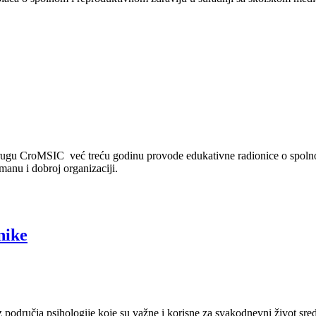
ugu CroMSIC već treću godinu provode edukativne radionice o spolnom
manu i dobroj organizaciji.
nike
područja psihologije koje su važne i korisne za svakodnevni život sred