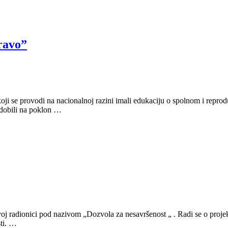
ravo”
oji se provodi na nacionalnoj razini imali edukaciju o spolnom i repro
 dobili na poklon …
oj radionici pod nazivom „Dozvola za nesavršenost „ . Radi se o projekt
sti. …