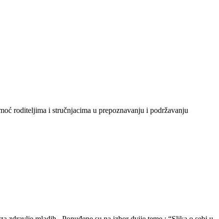
omoć roditeljima i stručnjacima u prepoznavanju i podržavanju
za zdravlje mladih . Ponuđene su na izbor dvije teme : “Slika o sebi u