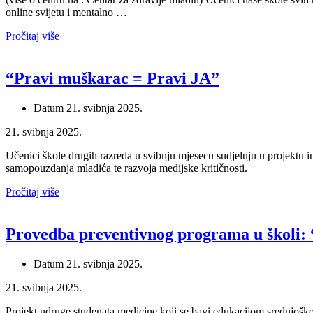
online svijetu i mentalno …
Pročitaj više
“Pravi muškarac = Pravi JA”
Datum
21. svibnja 2025.
21. svibnja 2025.
Učenici škole drugih razreda u svibnju mjesecu sudjeluju u projektu int
samopouzdanja mladića te razvoja medijske kritičnosti.
Pročitaj više
Provedba preventivnog programa u školi:
Datum
21. svibnja 2025.
21. svibnja 2025.
Projekt udruge studenata medicine koji se bavi edukacijom srednjošk