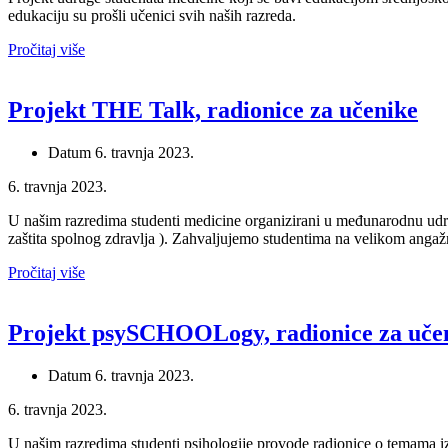
edukaciju su prošli učenici svih naših razreda.
Pročitaj više
Projekt THE Talk, radionice za učenike
Datum
6. travnja 2023.
6. travnja 2023.
U našim razredima studenti medicine organizirani u međunarodnu udr
zaštita spolnog zdravlja ). Zahvaljujemo studentima na velikom angaž
Pročitaj više
Projekt psySCHOOLogy, radionice za uče
Datum
6. travnja 2023.
6. travnja 2023.
U našim razredima studenti psihologije provode radionice o temama iz 