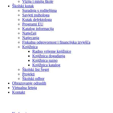
Vizija i misija škole
Školski kutak
Suradnja s roditeljima
Savjeti psihologa
Kutak defektologa
Programi EU
Katalog informacija
Natječaji
Natjecanja
Fiskalna odgovornost i financijska izvješća
Knjižnica
Radno vrijeme knjižnice
Knjižnica događanja
Knjižnica razno
Knjižnica katalog
Školski list Šegrt
Projekti
Školski odbor
Obrazovanje odraslih
Virtualna šetnja
Kontakt
Preventivni program