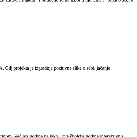
 Cilj projekta je izgradnja pozitivne slike o sebi, jačanje
cinom. Već niz godina pa tako i ove školske godine interaktivnu