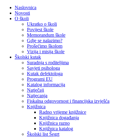
Naslovnica
Novosti
O školi
Ukratko o školi
Povijest škole
Memorandum škole
Gdje se nalazimo?
Prošećimo školom
Vizija i misija škole
Školski kutak
Suradnja s roditeljima
Savjeti psihologa
Kutak defektologa
Programi EU
Katalog informacija
Natječaji
Natjecanja
Fiskalna odgovornost i financijska izvješća
Knjižnica
Radno vrijeme knjižnice
Knjižnica događanja
Knjižnica razno
Knjižnica katalog
Školski list Šegrt