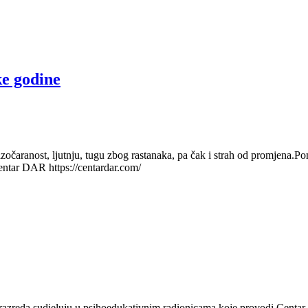
ke godine
zočaranost, ljutnju, tugu zbog rastanaka, pa čak i strah od promjena.P
 Centar DAR https://centardar.com/
h razreda sudjeluju u psihoedukativnim radionicama koje provodi Centar 