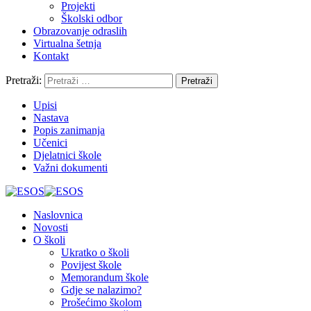
Projekti
Školski odbor
Obrazovanje odraslih
Virtualna šetnja
Kontakt
Pretraži:
Upisi
Nastava
Popis zanimanja
Učenici
Djelatnici škole
Važni dokumenti
Naslovnica
Novosti
O školi
Ukratko o školi
Povijest škole
Memorandum škole
Gdje se nalazimo?
Prošećimo školom