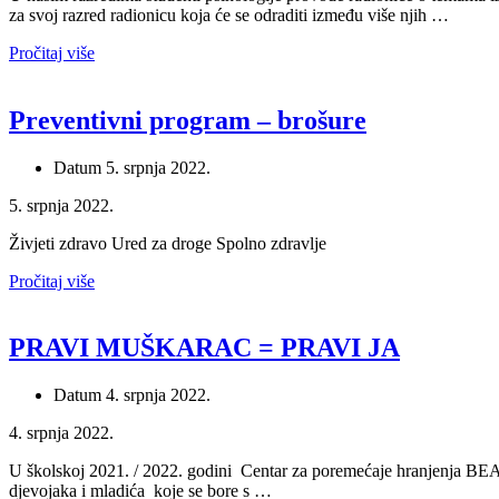
za svoj razred radionicu koja će se odraditi između više njih …
Pročitaj više
Preventivni program – brošure
Datum
5. srpnja 2022.
5. srpnja 2022.
Živjeti zdravo Ured za droge Spolno zdravlje
Pročitaj više
PRAVI MUŠKARAC = PRAVI JA
Datum
4. srpnja 2022.
4. srpnja 2022.
U školskoj 2021. / 2022. godini Centar za poremećaje hranjenja BEA z
djevojaka i mladića koje se bore s …