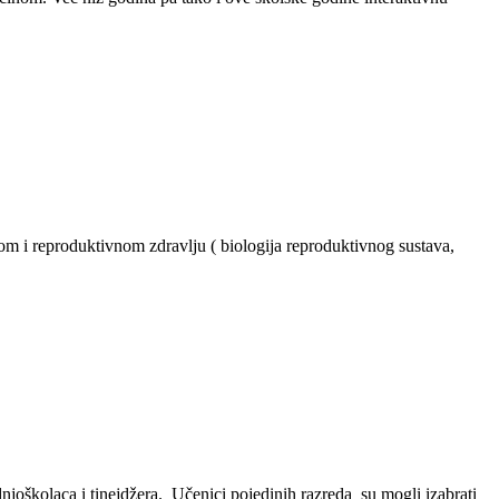
 i reproduktivnom zdravlju ( biologija reproduktivnog sustava,
njoškolaca i tinejdžera. Učenici pojedinih razreda su mogli izabrati