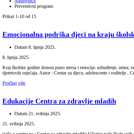
Naslovnica
Preventivni program
Prikaz 1-10 od 15
Emocionalna podrška djeci na kraju škols
Datum
8. lipnja 2025.
8. lipnja 2025.
Kraj školske godine donosi puno stresa i emocija: uzbuđenje, umor, ra
djetetovih osjećaja. Autor : Centar za djecu, adolescente i roditelje ,
Pročitaj više
Edukacije Centra za zdravlje mladih
Datum
21. svibnja 2025.
21. svibnja 2025.
(više o centru na : Centar za zdravlje mladih) Učenici naše škole svi