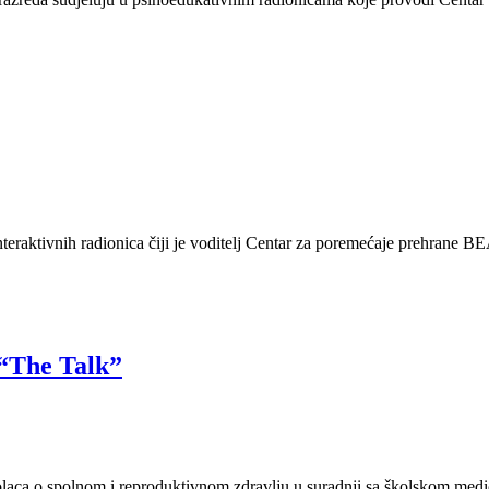
eraktivnih radionica čiji je voditelj Centar za poremećaje prehrane BEA.
 “The Talk”
olaca o spolnom i reproduktivnom zdravlju u suradnji sa školskom medi