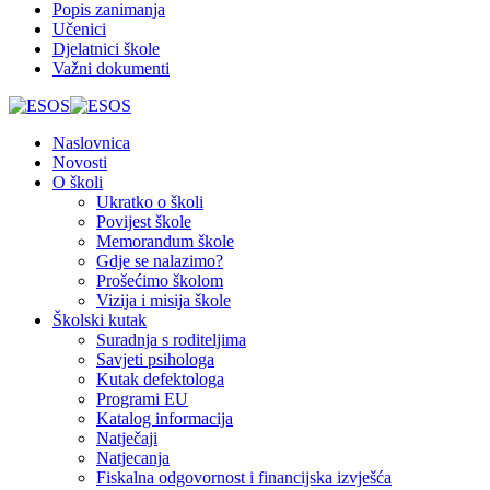
Popis zanimanja
Učenici
Djelatnici škole
Važni dokumenti
Naslovnica
Novosti
O školi
Ukratko o školi
Povijest škole
Memorandum škole
Gdje se nalazimo?
Prošećimo školom
Vizija i misija škole
Školski kutak
Suradnja s roditeljima
Savjeti psihologa
Kutak defektologa
Programi EU
Katalog informacija
Natječaji
Natjecanja
Fiskalna odgovornost i financijska izvješća