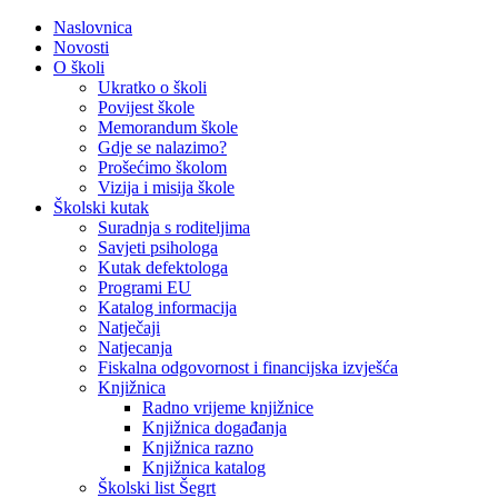
Naslovnica
Novosti
O školi
Ukratko o školi
Povijest škole
Memorandum škole
Gdje se nalazimo?
Prošećimo školom
Vizija i misija škole
Školski kutak
Suradnja s roditeljima
Savjeti psihologa
Kutak defektologa
Programi EU
Katalog informacija
Natječaji
Natjecanja
Fiskalna odgovornost i financijska izvješća
Knjižnica
Radno vrijeme knjižnice
Knjižnica događanja
Knjižnica razno
Knjižnica katalog
Školski list Šegrt