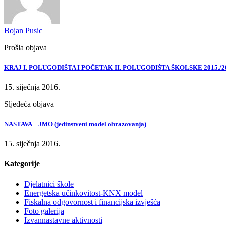
Bojan Pusic
Prošla objava
KRAJ I. POLUGODIŠTA I POČETAK II. POLUGODIŠTA ŠKOLSKE 2015./
15. siječnja 2016.
Sljedeća objava
NASTAVA – JMO (jedinstveni model obrazovanja)
15. siječnja 2016.
Kategorije
Djelatnici škole
Energetska učinkovitost-KNX model
Fiskalna odgovornost i financijska izvješća
Foto galerija
Izvannastavne aktivnosti