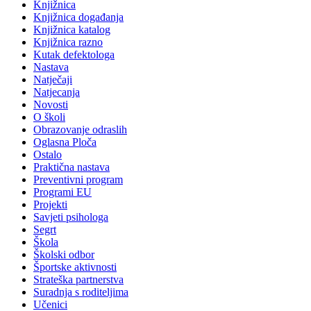
Knjižnica
Knjižnica događanja
Knjižnica katalog
Knjižnica razno
Kutak defektologa
Nastava
Natječaji
Natjecanja
Novosti
O školi
Obrazovanje odraslih
Oglasna Ploča
Ostalo
Praktična nastava
Preventivni program
Programi EU
Projekti
Savjeti psihologa
Segrt
Škola
Školski odbor
Športske aktivnosti
Strateška partnerstva
Suradnja s roditeljima
Učenici