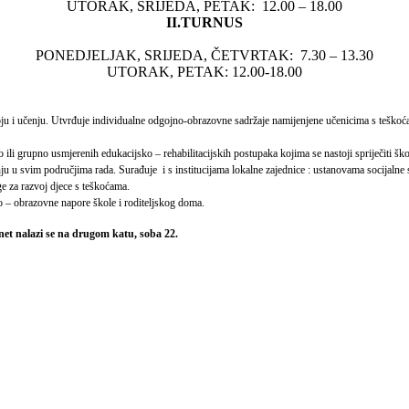
UTORAK, SRIJEDA, PETAK: 12.00 – 18.00
II.TURNUS
PONEDJELJAK, SRIJEDA, ČETVRTAK: 7.30 – 13.30
UTORAK, PETAK: 12.00-18.00
zvoju i učenju. Utvrđuje individualne odgojno-obrazovne sadržaje namijenjene učenicima s teško
 grupno usmjerenih edukacijsko – rehabilitacijskih postupaka kojima se nastoji spriječiti škol
u u svim područjima rada. Surađuje i s institucijama lokalne zajednice : ustanovama socijalne
ge za razvoj djece s teškoćama.
jno – obrazovne napore škole i roditeljskog doma.
inet nalazi se na drugom katu, soba 22.