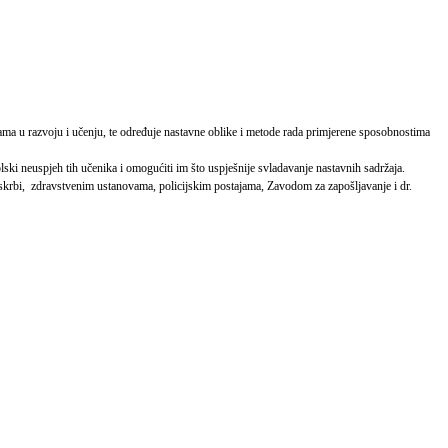
ćama u razvoju i učenju, te određuje nastavne oblike i metode rada primjerene sposobnostima
ski neuspjeh tih učenika i omogućiti im što uspješnije svladavanje nastavnih sadržaja.
 skrbi, zdravstvenim ustanovama, policijskim postajama, Zavodom za zapošljavanje i dr.