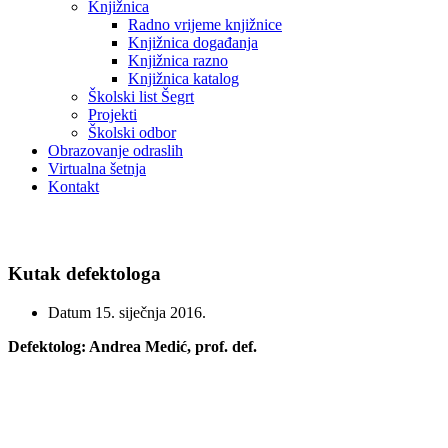
Knjižnica
Radno vrijeme knjižnice
Knjižnica događanja
Knjižnica razno
Knjižnica katalog
Školski list Šegrt
Projekti
Školski odbor
Obrazovanje odraslih
Virtualna šetnja
Kontakt
Kutak defektologa
Kutak defektologa
Datum
15. siječnja 2016.
Defektolog: Andrea Medić, prof. def.