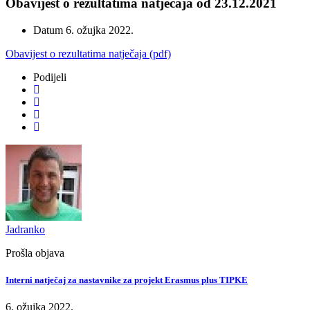
Obavijest o rezultatima natječaja od 23.12.2021
Datum
6. ožujka 2022.
Obavijest o rezultatima natječaja (pdf)
Podijeli
Jadranko
Prošla objava
Interni natječaj za nastavnike za projekt Erasmus plus TIPKE
6. ožujka 2022.