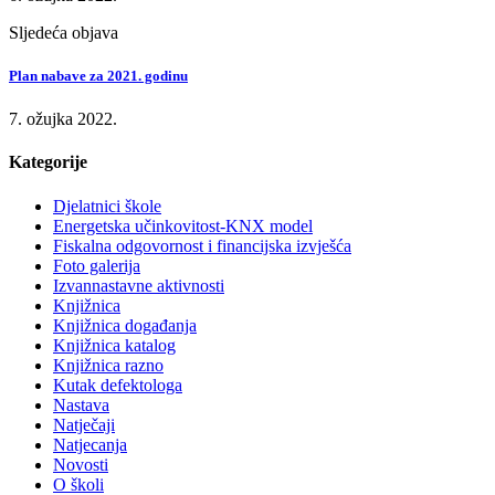
Sljedeća objava
Plan nabave za 2021. godinu
7. ožujka 2022.
Kategorije
Djelatnici škole
Energetska učinkovitost-KNX model
Fiskalna odgovornost i financijska izvješća
Foto galerija
Izvannastavne aktivnosti
Knjižnica
Knjižnica događanja
Knjižnica katalog
Knjižnica razno
Kutak defektologa
Nastava
Natječaji
Natjecanja
Novosti
O školi