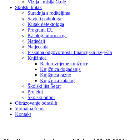
Vizija i misija škole
Školski kutak
Suradnja s roditeljima
Savjeti psihologa
Kutak defektologa
Programi EU
Katalog informacija
Natječaji
Natjecanja
Fiskalna odgovornost i financijska izvješća
Knjižnica
Radno vrijeme knjižnice
Knjižnica događanja
Knjižnica razno
Knjižnica katalog
Školski list Šegrt
Projekti
Školski odbor
Obrazovanje odraslih
Virtualna šetnja
Kontakt
Natječaji