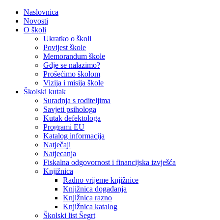
Naslovnica
Novosti
O školi
Ukratko o školi
Povijest škole
Memorandum škole
Gdje se nalazimo?
Prošećimo školom
Vizija i misija škole
Školski kutak
Suradnja s roditeljima
Savjeti psihologa
Kutak defektologa
Programi EU
Katalog informacija
Natječaji
Natjecanja
Fiskalna odgovornost i financijska izvješća
Knjižnica
Radno vrijeme knjižnice
Knjižnica događanja
Knjižnica razno
Knjižnica katalog
Školski list Šegrt