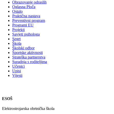
Obrazovanje odraslih
Oglasna Ploča
Ostalo
Praktična nastava
Preventivni program
Programi EU
Projekti
Savjeti psihologa
Segrt
Škola
Školski odbor
Športske aktivnosti
Strateška partnerstva
Suradnja s roditeljima
Učenici
Upisi
Vijesti
ESOŠ
Elektrostrojarska obrtnička škola