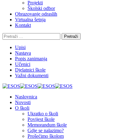
Projekti
Školski odbor
Obrazovanje odraslih
Virtualna šetnja
Kontakt
Pretraži:
Upisi
Nastava
Popis zanimanja
Učenici
Djelatnici škole
Važni dokumenti
Naslovnica
Novosti
O školi
Ukratko o školi
Povijest škole
Memorandum škole
Gdje se nalazimo?
Prošećimo školom