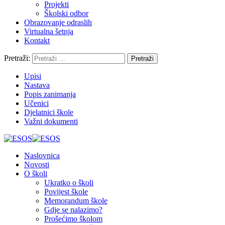
Projekti
Školski odbor
Obrazovanje odraslih
Virtualna šetnja
Kontakt
Pretraži:
Upisi
Nastava
Popis zanimanja
Učenici
Djelatnici škole
Važni dokumenti
Naslovnica
Novosti
O školi
Ukratko o školi
Povijest škole
Memorandum škole
Gdje se nalazimo?
Prošećimo školom