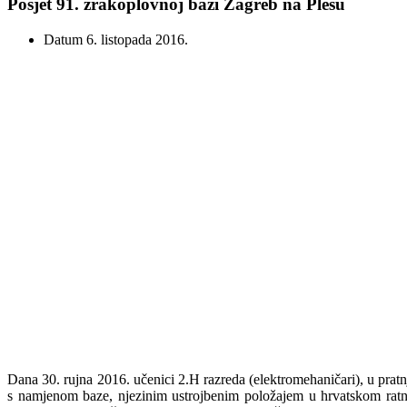
Posjet 91. zrakoplovnoj bazi Zagreb na Plesu
Datum
6. listopada 2016.
Dana 30. rujna 2016. učenici 2.H razreda (elektromehaničari), u prat
s namjenom baze, njezinim ustrojbenim položajem u hrvatskom ratn