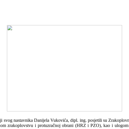
nji svog nastavnika Danijela Vukovića, dipl. ing. posjetili su Zrakoplo
om zrakoplovstvu i protuzračnoj obrani (HRZ i PZO), kao i ulogom u