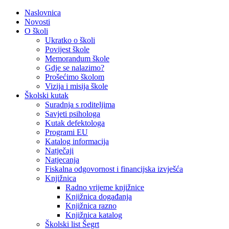
Naslovnica
Novosti
O školi
Ukratko o školi
Povijest škole
Memorandum škole
Gdje se nalazimo?
Prošećimo školom
Vizija i misija škole
Školski kutak
Suradnja s roditeljima
Savjeti psihologa
Kutak defektologa
Programi EU
Katalog informacija
Natječaji
Natjecanja
Fiskalna odgovornost i financijska izvješća
Knjižnica
Radno vrijeme knjižnice
Knjižnica događanja
Knjižnica razno
Knjižnica katalog
Školski list Šegrt