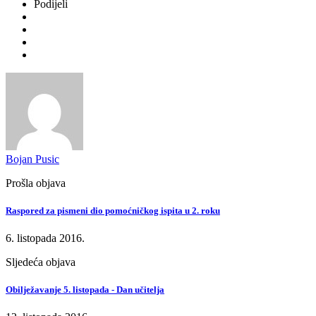
Podijeli
Bojan Pusic
Prošla objava
Raspored za pismeni dio pomoćničkog ispita u 2. roku
6. listopada 2016.
Sljedeća objava
Obilježavanje 5. listopada - Dan učitelja