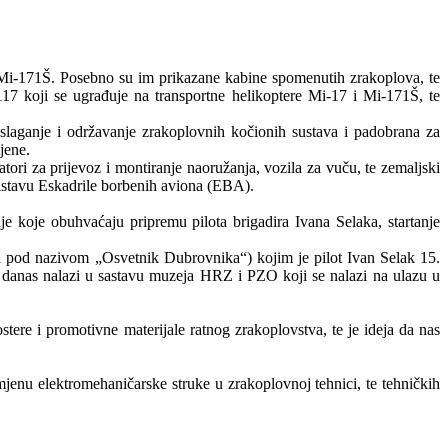
 Mi-171Š. Posebno su im prikazane kabine spomenutih zrakoplova, te
117 koji se ugrađuje na transportne helikoptere Mi-17 i Mi-171Š, te
 slaganje i održavanje zrakoplovnih kočionih sustava i padobrana za
jene.
tori za prijevoz i montiranje naoružanja, vozila za vuču, te zemaljski
 sastavu Eskadrile borbenih aviona (EBA).
e koje obuhvaćaju pripremu pilota brigadira Ivana Selaka, startanje
 pod nazivom „Osvetnik Dubrovnika“) kojim je pilot Ivan Selak 15.
 se danas nalazi u sastavu muzeja HRZ i PZO koji se nalazi na ulazu u
tere i promotivne materijale ratnog zrakoplovstva, te je ideja da nas
jenu elektromehaničarske struke u zrakoplovnoj tehnici, te tehničkih