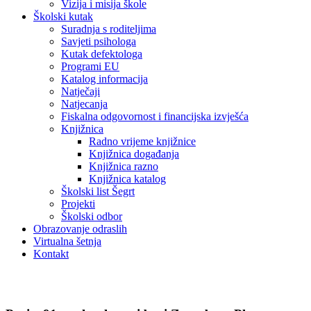
Vizija i misija škole
Školski kutak
Suradnja s roditeljima
Savjeti psihologa
Kutak defektologa
Programi EU
Katalog informacija
Natječaji
Natjecanja
Fiskalna odgovornost i financijska izvješća
Knjižnica
Radno vrijeme knjižnice
Knjižnica događanja
Knjižnica razno
Knjižnica katalog
Školski list Šegrt
Projekti
Školski odbor
Obrazovanje odraslih
Virtualna šetnja
Kontakt
Vijesti