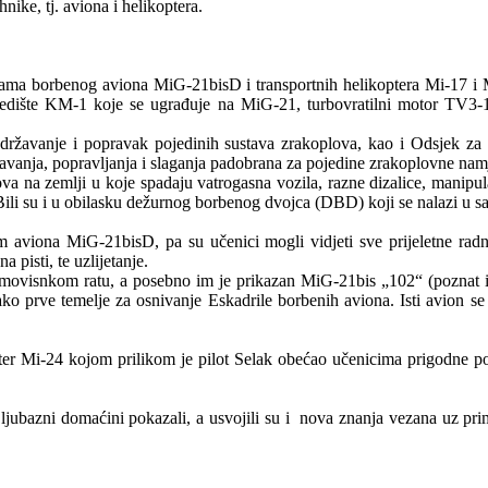
ike, tj. aviona i helikoptera.
ajkama borbenog aviona MiG-21bisD i transportnih helikoptera Mi-17 i
 sjedište KM-1 koje se ugrađuje na MiG-21, turbovratilni motor TV3-
održavanje i popravak pojedinih sustava zrakoplova, kao i Odsjek za
ržavanja, popravljanja i slaganja padobrana za pojedine zrakoplovne nam
va na zemlji u koje spadaju vatrogasna vozila, razne dizalice, manipula
. Bili su i u obilasku dežurnog borbenog dvojca (DBD) koji se nalazi u
m aviona MiG-21bisD, pa su učenici mogli vidjeti sve prijeletne radnj
a pisti, te uzlijetanje.
movisnkom ratu, a posebno im je prikazan MiG-21bis „102“ (poznat i
ći tako prve temelje za osnivanje Eskadrile borbenih aviona. Isti avion
pter Mi-24 kojom prilikom je pilot Selak obećao učenicima prigodne pos
ljubazni domaćini pokazali, a usvojili su i nova znanja vezana uz prim