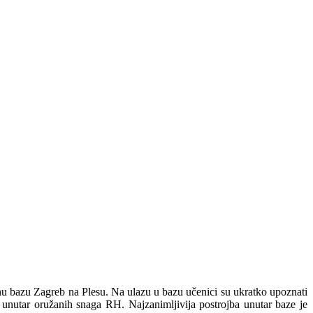
vnu bazu Zagreb na Plesu. Na ulazu u bazu učenici su ukratko upoznati
nutar oružanih snaga RH. Najzanimljivija postrojba unutar baze je