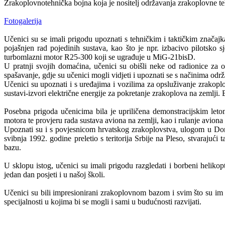
Zrakoplovnotehnička bojna koja je nositelj održavanja zrakoplovne tehn
Fotogalerija
Učenici su se imali prigodu upoznati s tehničkim i taktičkim znač
pojašnjen rad pojedinih sustava, kao što je npr. izbacivo pilotsko
turbomlazni motor R25-300 koji se ugrađuje u MiG-21bisD.
U pratnji svojih domaćina, učenici su obišli neke od radionice za 
spašavanje, gdje su učenici mogli vidjeti i upoznati se s načinima od
Učenici su upoznati i s uređajima i vozilima za opsluživanje zrakoplo
sustavi-izvori električne energije za pokretanje zrakoplova na zemlji
Posebna prigoda učenicima bila je upriličena demonstracijskim leto
motora te provjeru rada sustava aviona na zemlji, kao i rulanje aviona n
Upoznati su i s povjesnicom hrvatskog zrakoplovstva, ulogom u Do
svibnja 1992. godine preletio s teritorija Srbije na Pleso, stvaraju
bazu.
U sklopu istog, učenici su imali prigodu razgledati i borbeni heliko
jedan dan posjeti i u našoj školi.
Učenici su bili impresionirani zrakoplovnom bazom i svim što su im 
specijalnosti u kojima bi se mogli i sami u budućnosti razvijati.