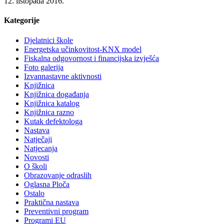
12. listopada 2016.
Kategorije
Djelatnici škole
Energetska učinkovitost-KNX model
Fiskalna odgovornost i financijska izvješća
Foto galerija
Izvannastavne aktivnosti
Knjižnica
Knjižnica događanja
Knjižnica katalog
Knjižnica razno
Kutak defektologa
Nastava
Natječaji
Natjecanja
Novosti
O školi
Obrazovanje odraslih
Oglasna Ploča
Ostalo
Praktična nastava
Preventivni program
Programi EU