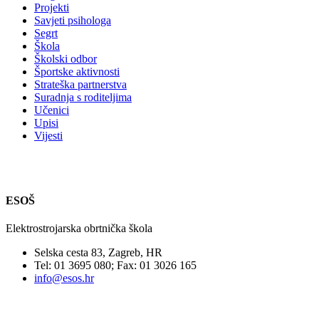
Projekti
Savjeti psihologa
Segrt
Škola
Školski odbor
Športske aktivnosti
Strateška partnerstva
Suradnja s roditeljima
Učenici
Upisi
Vijesti
ESOŠ
Elektrostrojarska obrtnička škola
Selska cesta 83, Zagreb, HR
Tel: 01 3695 080; Fax: 01 3026 165
info@esos.hr