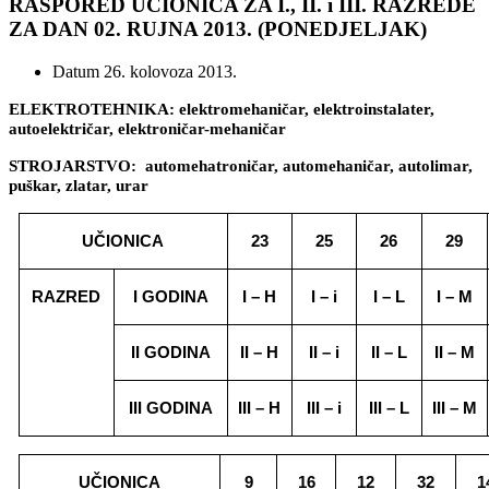
RASPORED UČIONICA ZA I., II. i III. RAZREDE
ZA DAN 02. RUJNA 2013. (PONEDJELJAK)
Datum
26. kolovoza 2013.
ELEKTROTEHNIKA: elektromehaničar, elektroinstalater,
autoelektričar, elektroničar-mehaničar
STROJARSTVO: automehatroničar, automehaničar, autolimar,
puškar, zlatar, urar
UČIONICA
23
25
26
29
RAZRED
I GODINA
I – H
I – i
I – L
I – M
II GODINA
II – H
II – i
II – L
II – M
III GODINA
III – H
III – i
III – L
III – M
UČIONICA
9
16
12
32
1