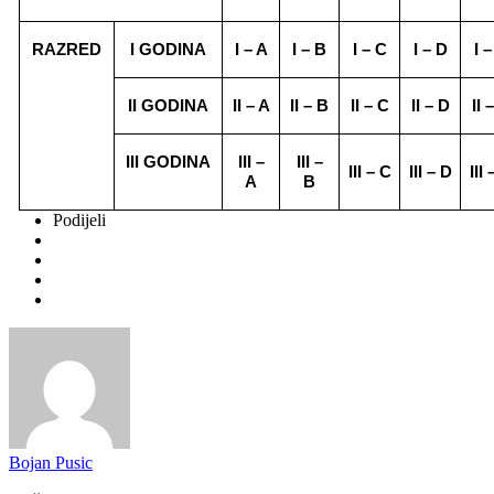
RAZRED
I GODINA
I – A
I – B
I – C
I – D
I –
II GODINA
II – A
II – B
II – C
II – D
II 
III GODINA
III –
III –
III – C
III – D
III 
A
B
Podijeli
Bojan Pusic