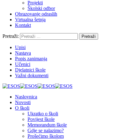
Projekti
Školski odbor
Obrazovanje odraslih
Virtualna šetnja
Kontakt
Pretraži:
Upisi
Nastava
Popis zanimanja
Učenici
Djelatnici škole
Važni dokumenti
Naslovnica
Novosti
O školi
Ukratko o školi
Povijest škole
Memorandum škole
Gdje se nalazimo?
Prošećimo školom