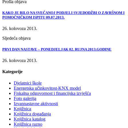
Prošla objava
KAKO JE BILO NA SVEČANOJ PODJELI SVJEDODŽBI O ZAVRŠNOM I
POMOĆNIČKOM ISPITU 09.07.2013.
26. kolovoza 2013.
Sljedeća objava
PRVI DAN NASTAVE – PONEDJELJAK 02. RUJNA 2013.GODINE
26. kolovoza 2013.
Kategorije
Djelatnici škole
Energetska učinkovitost-KNX model
Fiskalna odgovornost i financijska izvješća
Foto galerija
Izvannastavne aktivnosti
Knjižnica
Knjižnica događanja
Knjižnica katalog
Knjižnica razno