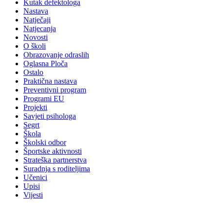
Kutak defektologa
Nastava
Natječaji
Natjecanja
Novosti
O školi
Obrazovanje odraslih
Oglasna Ploča
Ostalo
Praktična nastava
Preventivni program
Programi EU
Projekti
Savjeti psihologa
Segrt
Škola
Školski odbor
Športske aktivnosti
Strateška partnerstva
Suradnja s roditeljima
Učenici
Upisi
Vijesti