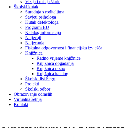
Vizija i misija škole
Školski kutak
Suradnja s roditeljima
Savjeti psihologa
Kutak defektologa
Programi EU
Katalog informacija
Natječaji
Natjecanja
Fiskalna odgovornost i financijska izvješća
Knjižnica
Radno vrijeme knjižnice
Knjižnica događanja
Knjižnica razno
Knjižnica katalog
Školski list Šegrt
Projekti
Školski odbor
Obrazovanje odraslih
Virtualna šetnja
Kontakt
Vijesti