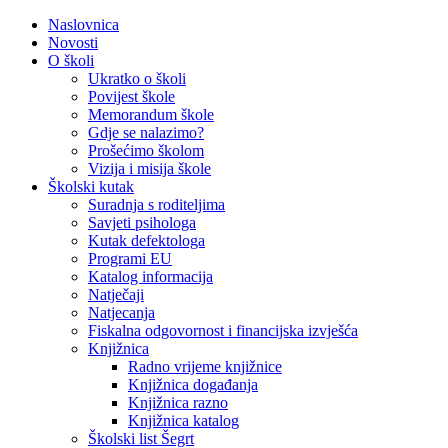
Naslovnica
Novosti
O školi
Ukratko o školi
Povijest škole
Memorandum škole
Gdje se nalazimo?
Prošećimo školom
Vizija i misija škole
Školski kutak
Suradnja s roditeljima
Savjeti psihologa
Kutak defektologa
Programi EU
Katalog informacija
Natječaji
Natjecanja
Fiskalna odgovornost i financijska izvješća
Knjižnica
Radno vrijeme knjižnice
Knjižnica događanja
Knjižnica razno
Knjižnica katalog
Školski list Šegrt