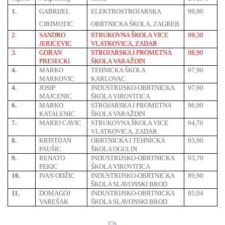
1.
GABRIJEL
ELEKTROSTROJARSKA
99,90
CIRIMOTIC
OBRTNICKA ŠKOLA, ZAGREB
2.
SANDRO
STRUKOVNA ŠKOLA VICE
99,30
JERICEVIC
VLATKOVICA, ZADAR
3.
GORAN
STROJARSKA I PROMETNA
98,90
PRESECKI
ŠKOLA VARAŽDIN
4.
MARKO
TEHNICKA ŠKOLA
97,90
MARKOVIC
KARLOVAC
4.
JOSIP
INDUSTRIJSKO-OBRTNICKA
97,90
MAJCENIC
ŠKOLA VIROVITICA
6.
MARKO
STROJARSKA I PROMETNA
96,90
KATALENIC
ŠKOLA VARAŽDIN
7.
MARIO CAVIC
STRUKOVNA ŠKOLA VICE
94,70
VLATKOVICA, ZADAR
8.
KRISTIJAN
OBRTNICKA I TEHNICKA
93,90
PAUŠIC
ŠKOLA OGULIN
9.
RENATO
INDUSTRIJSKO-OBRTNICKA
93,70
PEKIC
ŠKOLA VIROVITICA
10.
IVAN ODŽIC
INDUSTRIJSKO-OBRTNICKA
89,90
ŠKOLA SLAVONSKI BROD
11.
DOMAGOJ
INDUSTRIJSKO-OBRTNICKA
85,04
VAREŠAK
ŠKOLA SLAVONSKI BROD