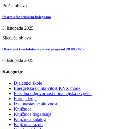
Prošla objava
Susret s francuskim kolegama
3. listopada 2025.
Sljedeća objava
Obavijest kandidatima po natječaju od 28.08.2025
6. listopada 2025.
Kategorije
Djelatnici škole
Energetska učinkovitost-KNX model
Fiskalna odgovornost i financijska izvješća
Foto galerija
Izvannastavne aktivnosti
Knjižnica
Knjižnica događanja
Knjižnica katalog
Knjižnica razno