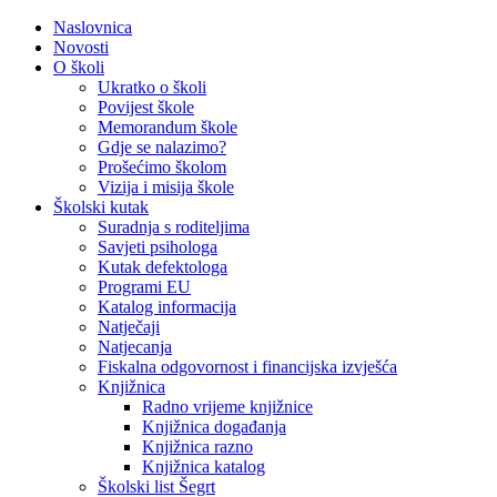
Naslovnica
Novosti
O školi
Ukratko o školi
Povijest škole
Memorandum škole
Gdje se nalazimo?
Prošećimo školom
Vizija i misija škole
Školski kutak
Suradnja s roditeljima
Savjeti psihologa
Kutak defektologa
Programi EU
Katalog informacija
Natječaji
Natjecanja
Fiskalna odgovornost i financijska izvješća
Knjižnica
Radno vrijeme knjižnice
Knjižnica događanja
Knjižnica razno
Knjižnica katalog
Školski list Šegrt