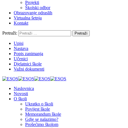
Projekti
Školski odbor
Obrazovanje odraslih
Virtualna šetnja
Kontakt
Pretraži:
Upisi
Nastava
Popis zanimanja
Učenici
Djelatnici škole
Važni dokumenti
Naslovnica
Novosti
O školi
Ukratko o školi
Povijest škole
Memorandum škole
Gdje se nalazimo?
Prošećimo školom