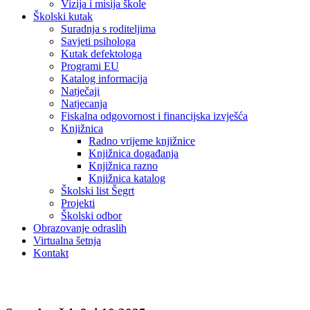
Vizija i misija škole
Školski kutak
Suradnja s roditeljima
Savjeti psihologa
Kutak defektologa
Programi EU
Katalog informacija
Natječaji
Natjecanja
Fiskalna odgovornost i financijska izvješća
Knjižnica
Radno vrijeme knjižnice
Knjižnica događanja
Knjižnica razno
Knjižnica katalog
Školski list Šegrt
Projekti
Školski odbor
Obrazovanje odraslih
Virtualna šetnja
Kontakt
Novosti