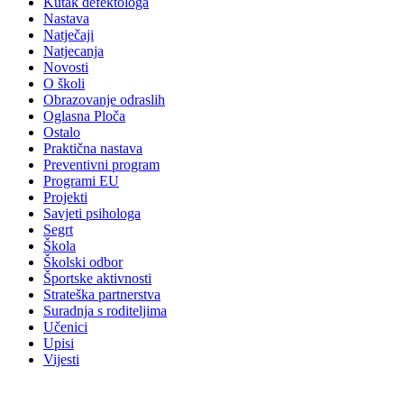
Kutak defektologa
Nastava
Natječaji
Natjecanja
Novosti
O školi
Obrazovanje odraslih
Oglasna Ploča
Ostalo
Praktična nastava
Preventivni program
Programi EU
Projekti
Savjeti psihologa
Segrt
Škola
Školski odbor
Športske aktivnosti
Strateška partnerstva
Suradnja s roditeljima
Učenici
Upisi
Vijesti