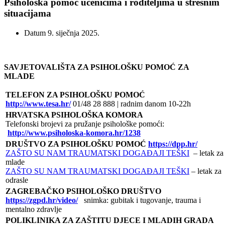
Psihološka pomoć učenicima i roditeljima u stresnim
situacijama
Datum
9. siječnja 2025.
SAVJETOVALIŠTA ZA PSIHOLOŠKU POMOĆ ZA
MLADE
TELEFON ZA PSIHOLOŠKU POMOĆ
http://www.tesa.hr/
01/48 28 888 | radnim danom 10-22h
HRVATSKA PSIHOLOŠKA KOMORA
Telefonski brojevi za pružanje psihološke pomoći:
http://www.psiholoska-komora.hr/1238
DRUŠTVO ZA PSIHOLOŠKU POMOĆ
https://dpp.hr/
ZAŠTO SU NAM TRAUMATSKI DOGAĐAJI TEŠKI
– letak za
mlade
ZAŠTO SU NAM TRAUMATSKI DOGAĐAJI TEŠKI
– letak za
odrasle
ZAGREBAČKO PSIHOLOŠKO DRUŠTVO
https://zgpd.hr/video/
snimka: gubitak i tugovanje, trauma i
mentalno zdravlje
POLIKLINIKA ZA ZAŠTITU DJECE I MLADIH GRADA