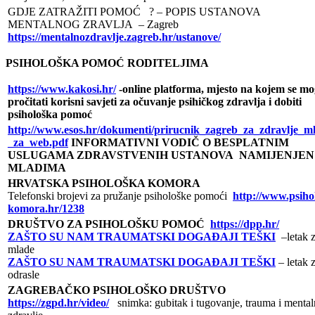
GDJE ZATRAŽITI POMOĆ ? – POPIS USTANOVA
MENTALNOG ZRAVLJA – Zagreb
https://mentalnozdravlje.zagreb.hr/ustanove/
PSIHOLOŠKA POMOĆ RODITELJIMA
https://www.kakosi.hr/
-online platforma, mjesto na kojem se m
pročitati korisni savjeti za očuvanje psihičkog zdravlja i dobiti
psihološka pomoć
http://www.esos.hr/dokumenti/prirucnik_zagreb_za_zdravlje_m
_za_web.pdf
INFORMATIVNI VODIČ O BESPLATNIM
USLUGAMA ZDRAVSTVENIH USTANOVA NAMIJENJEN
MLADIMA
HRVATSKA PSIHOLOŠKA KOMORA
Telefonski brojevi za pružanje psihološke pomoći
http://www.psiho
komora.hr/1238
DRUŠTVO ZA PSIHOLOŠKU POMOĆ
https://dpp.hr/
ZAŠTO SU NAM TRAUMATSKI DOGAĐAJI TEŠKI
–letak 
mlade
ZAŠTO SU NAM TRAUMATSKI DOGAĐAJI TEŠKI
– letak 
odrasle
ZAGREBAČKO PSIHOLOŠKO DRUŠTVO
https://zgpd.hr/video/
snimka: gubitak i tugovanje, trauma i menta