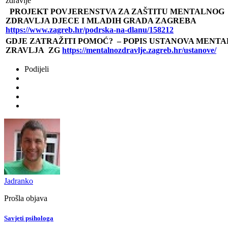
zdravlje
PROJEKT POVJERENSTVA ZA ZAŠTITU MENTALNOG
ZDRAVLJA DJECE I MLADIH GRADA ZAGREBA
https://www.zagreb.hr/podrska-na-dlanu/158212
GDJE ZATRAŽITI POMOĆ? – POPIS USTANOVA MENT
ZRAVLJA ZG
https://mentalnozdravlje.zagreb.hr/ustanove/
Podijeli
Jadranko
Prošla objava
Savjeti psihologa