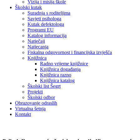
Vizija i misija škole
Školski kutak
Suradnja s roditeljima
Savjeti psihologa
Kutak defektologa
Programi EU
Katalog informacija
Natječaji
Natjecanja
Fiskalna odgovornost i financijska izvješća
Knjižnica
Radno vrijeme knjižnice
Knjižnica događanja
Knjižnica razno
Knjižnica katalog
Školski list Šegrt
Projekti
Školski odbor
Obrazovanje odraslih
Virtualna šetnja
Kontakt
Savjeti psihologa