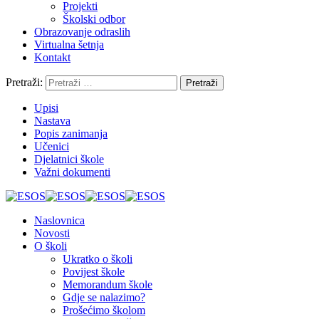
Projekti
Školski odbor
Obrazovanje odraslih
Virtualna šetnja
Kontakt
Pretraži:
Upisi
Nastava
Popis zanimanja
Učenici
Djelatnici škole
Važni dokumenti
Naslovnica
Novosti
O školi
Ukratko o školi
Povijest škole
Memorandum škole
Gdje se nalazimo?
Prošećimo školom