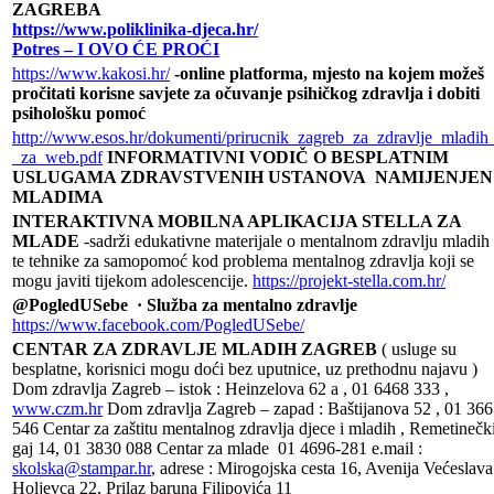
ZAGREBA
https://www.poliklinika-djeca.hr/
Potres – I OVO ĆE PROĆI
https://www.kakosi.hr/
-online platforma, mjesto na kojem možeš
pročitati korisne savjete za očuvanje psihičkog zdravlja i dobiti
psihološku pomoć
http://www.esos.hr/dokumenti/prirucnik_zagreb_za_zdravlje_mladih
_za_web.pdf
INFORMATIVNI VODIČ O BESPLATNIM
USLUGAMA ZDRAVSTVENIH USTANOVA NAMIJENJEN
MLADIMA
INTERAKTIVNA MOBILNA APLIKACIJA STELLA ZA
MLADE
-sadrži edukativne materijale o mentalnom zdravlju mladih
te tehnike za samopomoć kod problema mentalnog zdravlja koji se
mogu javiti tijekom adolescencije.
https://projekt-stella.com.hr/
@PogledUSebe · Služba za mentalno zdravlje
https://www.facebook.com/PogledUSebe/
CENTAR ZA ZDRAVLJE MLADIH ZAGREB
( usluge su
besplatne, korisnici mogu doći bez uputnice, uz prethodnu najavu )
Dom zdravlja Zagreb – istok : Heinzelova 62 a , 01 6468 333 ,
www.czm.hr
Dom zdravlja Zagreb – zapad : Baštijanova 52 , 01 36
546 Centar za zaštitu mentalnog zdravlja djece i mladih , Remetinečk
gaj 14, 01 3830 088 Centar za mlade 01 4696-281 e.mail :
skolska@stampar.hr
, adrese : Mirogojska cesta 16, Avenija Većeslava
Holjevca 22, Prilaz baruna Filipovića 11