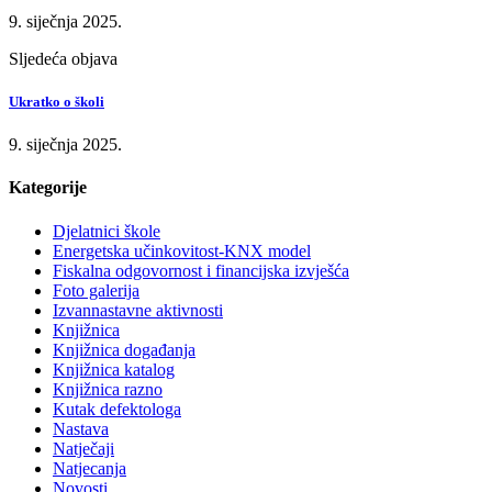
9. siječnja 2025.
Sljedeća objava
Ukratko o školi
9. siječnja 2025.
Kategorije
Djelatnici škole
Energetska učinkovitost-KNX model
Fiskalna odgovornost i financijska izvješća
Foto galerija
Izvannastavne aktivnosti
Knjižnica
Knjižnica događanja
Knjižnica katalog
Knjižnica razno
Kutak defektologa
Nastava
Natječaji
Natjecanja
Novosti