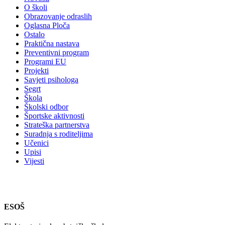
O školi
Obrazovanje odraslih
Oglasna Ploča
Ostalo
Praktična nastava
Preventivni program
Programi EU
Projekti
Savjeti psihologa
Segrt
Škola
Školski odbor
Športske aktivnosti
Strateška partnerstva
Suradnja s roditeljima
Učenici
Upisi
Vijesti
ESOŠ