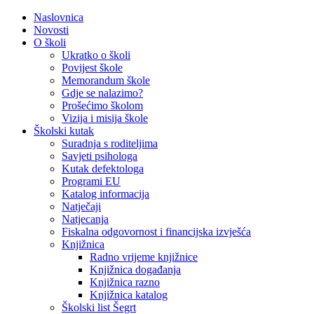
Naslovnica
Novosti
O školi
Ukratko o školi
Povijest škole
Memorandum škole
Gdje se nalazimo?
Prošećimo školom
Vizija i misija škole
Školski kutak
Suradnja s roditeljima
Savjeti psihologa
Kutak defektologa
Programi EU
Katalog informacija
Natječaji
Natjecanja
Fiskalna odgovornost i financijska izvješća
Knjižnica
Radno vrijeme knjižnice
Knjižnica događanja
Knjižnica razno
Knjižnica katalog
Školski list Šegrt