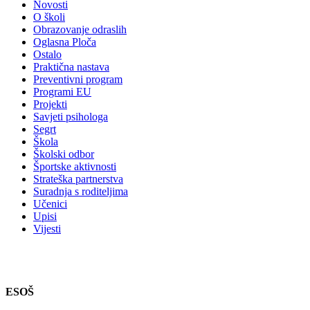
Novosti
O školi
Obrazovanje odraslih
Oglasna Ploča
Ostalo
Praktična nastava
Preventivni program
Programi EU
Projekti
Savjeti psihologa
Segrt
Škola
Školski odbor
Športske aktivnosti
Strateška partnerstva
Suradnja s roditeljima
Učenici
Upisi
Vijesti
ESOŠ