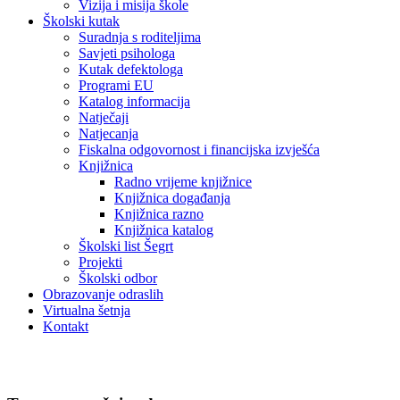
Vizija i misija škole
Školski kutak
Suradnja s roditeljima
Savjeti psihologa
Kutak defektologa
Programi EU
Katalog informacija
Natječaji
Natjecanja
Fiskalna odgovornost i financijska izvješća
Knjižnica
Radno vrijeme knjižnice
Knjižnica događanja
Knjižnica razno
Knjižnica katalog
Školski list Šegrt
Projekti
Školski odbor
Obrazovanje odraslih
Virtualna šetnja
Kontakt
Oglasna Ploča