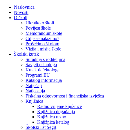
Naslovnica
Novosti
O školi
Ukratko o školi
Povijest škole
Memorandum škole
Gdje se nalazimo?
Prošećimo školom
Vizija i misija škole
Školski kutak
Suradnja s roditeljima
Savjeti psihologa
Kutak defektologa
Programi EU
Katalog informacija
Natječaji
Natjecanja
Fiskalna odgovornost i financijska izvješća
Knjižnica
Radno vrijeme knjižnice
Knjižnica događanja
Knjižnica razno
Knjižnica katalog
Školski list Šegrt