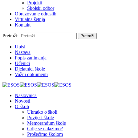
Projekti
Školski odbor
Obrazovanje odraslih
Virtualna šetnja
Kontakt
Pretraži:
Upisi
Nastava
Popis zanimanja
Učenici
Djelatnici škole
Važni dokumenti
Naslovnica
Novosti
O školi
Ukratko o školi
Povijest škole
Memorandum škole
Gdje se nalazimo?
Prošećimo školom