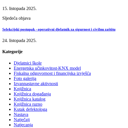
15. listopada 2025.
Sljedeća objava
Selekcijski postupak - operativni djelatnik za sigurnost i civilnu zaštitu
24. listopada 2025.
Kategorije
Djelatnici škole
Energetska učinkovitost-KNX model
Fiskalna odgovornost i financijska izvješća
Foto galerija
Izvannastavne aktivnosti
Knjižnica
Knjižnica događanja
Knjižnica katalog
Knjižnica razno
Kutak defektologa
Nastava
Natječaji
Natjecanja