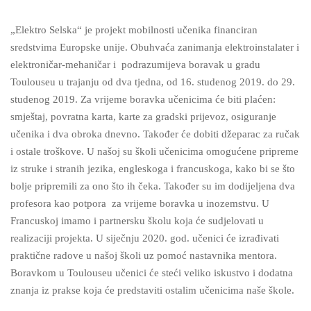
„Elektro Selska“ je projekt mobilnosti učenika financiran
sredstvima Europske unije. Obuhvaća zanimanja elektroinstalater i
elektroničar-mehaničar i podrazumijeva boravak u gradu
Toulouseu u trajanju od dva tjedna, od 16. studenog 2019. do 29.
studenog 2019. Za vrijeme boravka učenicima će biti plaćen:
smještaj, povratna karta, karte za gradski prijevoz, osiguranje
učenika i dva obroka dnevno. Također će dobiti džeparac za ručak
i ostale troškove. U našoj su školi učenicima omogućene pripreme
iz struke i stranih jezika, engleskoga i francuskoga, kako bi se što
bolje pripremili za ono što ih čeka. Također su im dodijeljena dva
profesora kao potpora za vrijeme boravka u inozemstvu. U
Francuskoj imamo i partnersku školu koja će sudjelovati u
realizaciji projekta. U siječnju 2020. god. učenici će izrađivati
praktične radove u našoj školi uz pomoć nastavnika mentora.
Boravkom u Toulouseu učenici će steći veliko iskustvo i dodatna
znanja iz prakse koja će predstaviti ostalim učenicima naše škole.