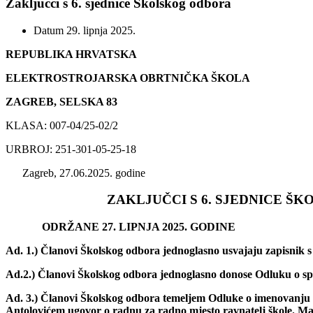
Zaključci s 6. sjednice Školskog odbora
Datum
29. lipnja 2025.
REPUBLIKA HRVATSKA
ELEKTROSTROJARSKA OBRTNIČKA ŠKOLA
ZAGREB, SELSKA 83
KLASA: 007-04/25-02/2
URBROJ: 251-301-05-25-18
Zagreb, 27.06.2025. godine
ZAKLJUČCI S 6. SJEDNICE ŠKOL
ODRŽANE 27. LIPNJA 2025. GODINE
Ad. 1.)
Članovi Školskog odbora
jednoglasno usvajaju zapisnik s
Ad.2.)
Članovi Školskog odbora jednoglasno donose Odluku o sp
Ad. 3.)
Članovi Školskog odbora temeljem Odluke o imenovanju rav
Antolovićem ugovor o radnu za radno mjesto ravnatelj škole. Man