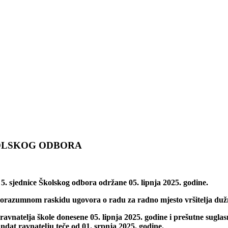
SKOG ODBORA
 5. sjednice Školskog odbora održane 05. lipnja 2025. godine.
orazumnom raskidu ugovora o radu za radno mjesto vršitelja dužn
natelja škole donesene 05. lipnja 2025. godine i prešutne sugla
dat ravnatelju teče od 01. srpnja 2025. godine.