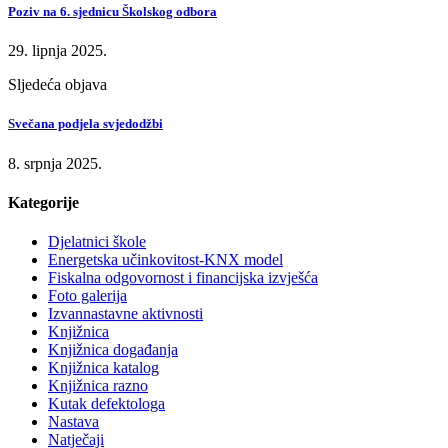
Poziv na 6. sjednicu Školskog odbora
29. lipnja 2025.
Sljedeća objava
Svečana podjela svjedodžbi
8. srpnja 2025.
Kategorije
Djelatnici škole
Energetska učinkovitost-KNX model
Fiskalna odgovornost i financijska izvješća
Foto galerija
Izvannastavne aktivnosti
Knjižnica
Knjižnica događanja
Knjižnica katalog
Knjižnica razno
Kutak defektologa
Nastava
Natječaji