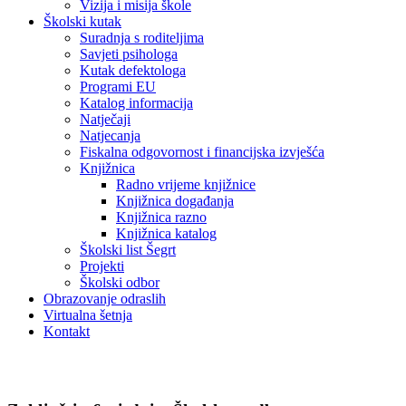
Vizija i misija škole
Školski kutak
Suradnja s roditeljima
Savjeti psihologa
Kutak defektologa
Programi EU
Katalog informacija
Natječaji
Natjecanja
Fiskalna odgovornost i financijska izvješća
Knjižnica
Radno vrijeme knjižnice
Knjižnica događanja
Knjižnica razno
Knjižnica katalog
Školski list Šegrt
Projekti
Školski odbor
Obrazovanje odraslih
Virtualna šetnja
Kontakt
Školski odbor