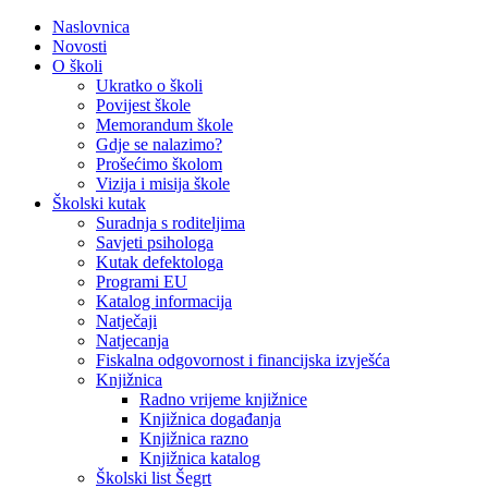
Naslovnica
Novosti
O školi
Ukratko o školi
Povijest škole
Memorandum škole
Gdje se nalazimo?
Prošećimo školom
Vizija i misija škole
Školski kutak
Suradnja s roditeljima
Savjeti psihologa
Kutak defektologa
Programi EU
Katalog informacija
Natječaji
Natjecanja
Fiskalna odgovornost i financijska izvješća
Knjižnica
Radno vrijeme knjižnice
Knjižnica događanja
Knjižnica razno
Knjižnica katalog
Školski list Šegrt