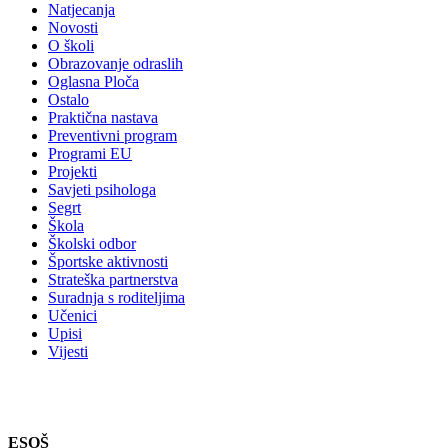
Natjecanja
Novosti
O školi
Obrazovanje odraslih
Oglasna Ploča
Ostalo
Praktična nastava
Preventivni program
Programi EU
Projekti
Savjeti psihologa
Segrt
Škola
Školski odbor
Športske aktivnosti
Strateška partnerstva
Suradnja s roditeljima
Učenici
Upisi
Vijesti
ESOŠ