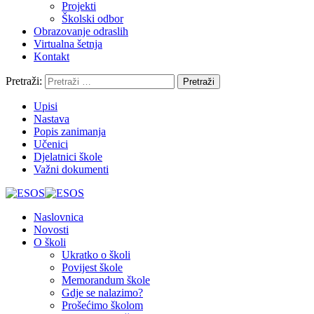
Projekti
Školski odbor
Obrazovanje odraslih
Virtualna šetnja
Kontakt
Pretraži:
Upisi
Nastava
Popis zanimanja
Učenici
Djelatnici škole
Važni dokumenti
Naslovnica
Novosti
O školi
Ukratko o školi
Povijest škole
Memorandum škole
Gdje se nalazimo?
Prošećimo školom