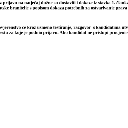
 prijavu na natječaj dužne su dostaviti i dokaze iz stavka 1. član
atske branitelje s popisom dokaza potrebnih za ostvarivanje prava
Povjerenstvo će kroz usmeno testiranje, razgovor s kandidatima utvr
estu za koje je podnio prijavu. Ako kandidat ne pristupi procjeni s