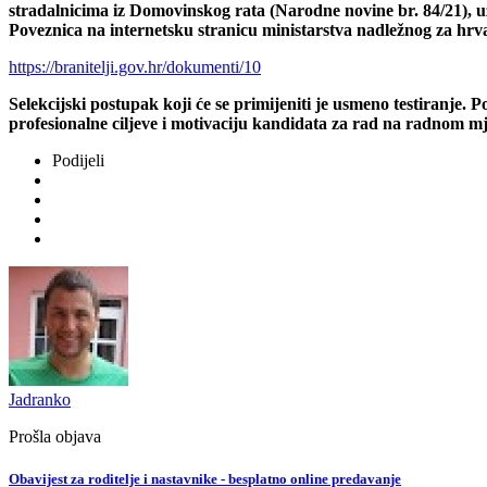
stradalnicima iz Domovinskog rata (Narodne novine br. 84/21), uz
Poveznica na internetsku stranicu ministarstva nadležnog za hrv
https://branitelji.gov.hr/dokumenti/10
Selekcijski postupak koji će se primijeniti je usmeno testiranje. 
profesionalne ciljeve i motivaciju kandidata za rad na radnom mj
Podijeli
Jadranko
Prošla objava
Obavijest za roditelje i nastavnike - besplatno online predavanje