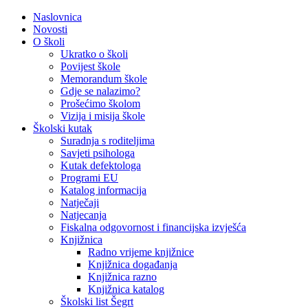
Naslovnica
Novosti
O školi
Ukratko o školi
Povijest škole
Memorandum škole
Gdje se nalazimo?
Prošećimo školom
Vizija i misija škole
Školski kutak
Suradnja s roditeljima
Savjeti psihologa
Kutak defektologa
Programi EU
Katalog informacija
Natječaji
Natjecanja
Fiskalna odgovornost i financijska izvješća
Knjižnica
Radno vrijeme knjižnice
Knjižnica događanja
Knjižnica razno
Knjižnica katalog
Školski list Šegrt