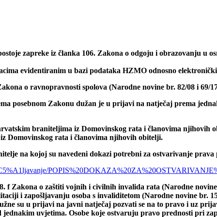
stoje zapreke iz članka 106. Zakona o odgoju i obrazovanju u osno
acima evidentiranim u bazi podataka
HZMO odnosno elektronički
Zakona o ravnopravnosti spolova (Narodne novine br. 82/08 i 69/17
ema posebnom Zakonu dužan je u prijavi na natječaj prema jednakim
atskim braniteljima iz Domovinskog rata i članovima njihovih obit
iz Domovinskog rata i članovima njihovih obitelji.
itelje na kojoj su navedeni dokazi potrebni za ostvarivanje prava 
sinac/Zapo%C5%A1ljavanje/POPIS%20DOKAZA%20ZA%20OSTVARI
f Zakona o zaštiti vojnih i civilnih invalida rata (Narodne novine br
itaciji i zapošljavanju osoba s invaliditetom (Narodne novine br. 1
užne su u prijavi na javni natječaj pozvati se na to pravo i uz pr
 jednakim uvjetima. Osobe koje ostvaruju pravo prednosti pri zap