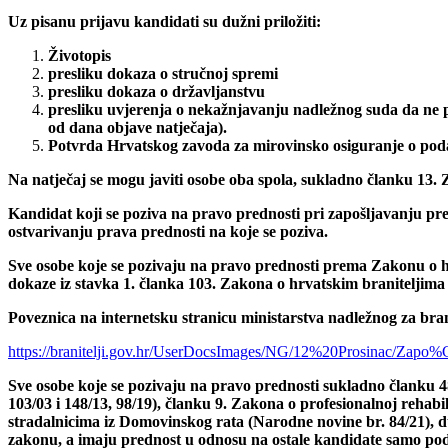
Uz pisanu prijavu kandidati su dužni priložiti:
Životopis
presliku dokaza o stručnoj spremi
presliku dokaza o državljanstvu
presliku uvjerenja o nekažnjavanju nadležnog suda da ne po
od dana objave natječaja).
Potvrda Hrvatskog zavoda za mirovinsko osiguranje o pod
Na natječaj se mogu javiti osobe oba spola, sukladno članku 13. 
Kandidat koji se poziva na pravo prednosti pri zapošljavanju pr
ostvarivanju prava prednosti na koje se poziva.
Sve osobe koje se pozivaju na pravo prednosti prema Zakonu o hrv
dokaze iz stavka 1. članka 103. Zakona o hrvatskim braniteljima 
Poveznica na internetsku stranicu ministarstva nadležnog za bran
https://branitelji.gov.hr/UserDocsImages/NG/12%20Pro
Sve osobe koje se pozivaju na pravo prednosti sukladno članku 48. 
103/03 i 148/13, 98/19), članku 9. Zakona o profesionalnoj rehabil
stradalnicima iz Domovinskog rata (Narodne novine br. 84/21), d
zakonu, a imaju prednost u odnosu na ostale kandidate samo pod