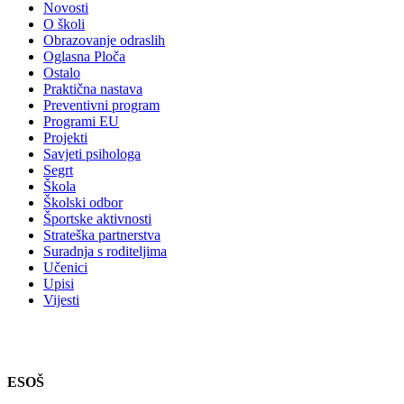
Novosti
O školi
Obrazovanje odraslih
Oglasna Ploča
Ostalo
Praktična nastava
Preventivni program
Programi EU
Projekti
Savjeti psihologa
Segrt
Škola
Školski odbor
Športske aktivnosti
Strateška partnerstva
Suradnja s roditeljima
Učenici
Upisi
Vijesti
ESOŠ