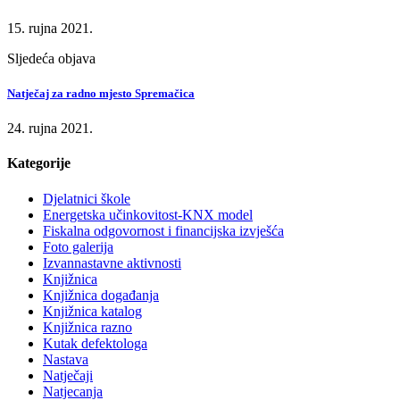
15. rujna 2021.
Sljedeća objava
Natječaj za radno mjesto Spremačica
24. rujna 2021.
Kategorije
Djelatnici škole
Energetska učinkovitost-KNX model
Fiskalna odgovornost i financijska izvješća
Foto galerija
Izvannastavne aktivnosti
Knjižnica
Knjižnica događanja
Knjižnica katalog
Knjižnica razno
Kutak defektologa
Nastava
Natječaji
Natjecanja