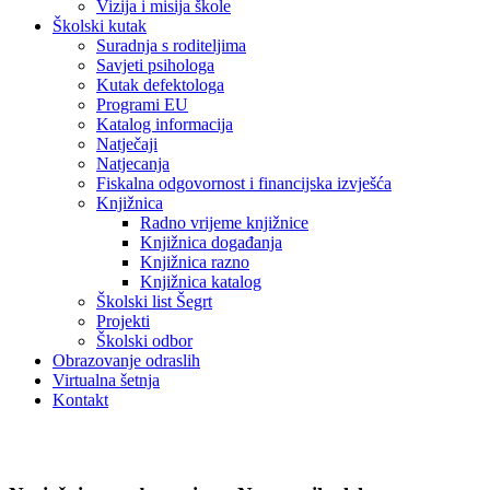
Vizija i misija škole
Školski kutak
Suradnja s roditeljima
Savjeti psihologa
Kutak defektologa
Programi EU
Katalog informacija
Natječaji
Natjecanja
Fiskalna odgovornost i financijska izvješća
Knjižnica
Radno vrijeme knjižnice
Knjižnica događanja
Knjižnica razno
Knjižnica katalog
Školski list Šegrt
Projekti
Školski odbor
Obrazovanje odraslih
Virtualna šetnja
Kontakt
Natječaji