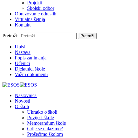
Projekti
Školski odbor
Obrazovanje odraslih
Virtualna šetnja
Kontakt
Pretraži:
Upisi
Nastava
Popis zanimanja
Učenici
Djelatnici škole
Važni dokumenti
Naslovnica
Novosti
O školi
Ukratko o školi
Povijest škole
Memorandum škole
Gdje se nalazimo?
Prošećimo školom