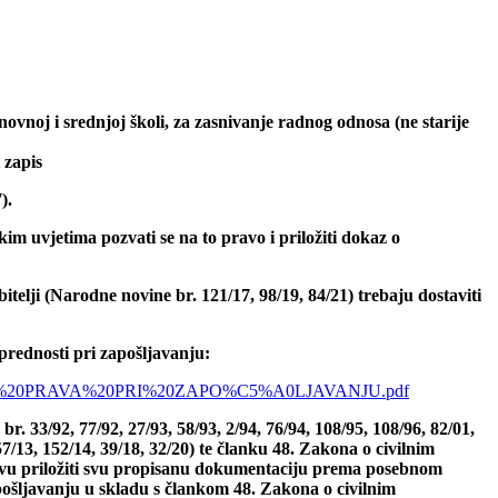
vnoj i srednjoj školi, za zasnivanje radnog odnosa (ne starije
 zapis
).
 uvjetima pozvati se na to pravo i priložiti dokaz o
elji (Narodne novine br. 121/17, 98/19, 84/21) trebaju dostaviti
prednosti pri zapošljavanju:
VANJE%20PRAVA%20PRI%20ZAPO%C5%A0LJAVANJU.pdf
. 33/92, 77/92, 27/93, 58/93, 2/94, 76/94, 108/95, 108/96, 82/01,
57/13, 152/14, 39/18, 32/20) te članku 48. Zakona o civilnim
ijavu priložiti svu propisanu dokumentaciju prema posebnom
ošljavanju u skladu s člankom 48. Zakona o civilnim