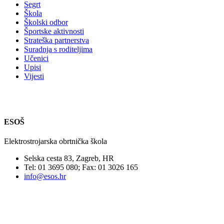
Segrt
Škola
Školski odbor
Športske aktivnosti
Strateška partnerstva
Suradnja s roditeljima
Učenici
Upisi
Vijesti
ESOŠ
Elektrostrojarska obrtnička škola
Selska cesta 83, Zagreb, HR
Tel: 01 3695 080; Fax: 01 3026 165
info@esos.hr