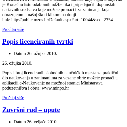
je Konačnu listu odabranih udžbenika i pripadajućih dopunskih
nastavnih sredstava koje možete pronaći i za zanimanja koja
obrazujemo u našoj školi klikom na donji
link: http://public.mzos.hr/Default.aspx?art=10044&sec=2354
Pročitaj više
Popis licenciranih tvrtki
Datum
26. ožujka 2010.
26. ožujka 2010.
Popis i broj licenciranih slobodnih naučničkih mjesta za praktični
dio naukovanja u zanimanjima za vezane obrte možete pronaći u
aplikaciji e-Naukovanje na mrežnoj stranici Ministarstva
poduzetništva i obrta: www.minpo.hr
Pročitaj više
Završni rad – upute
Datum
26. veljače 2010.