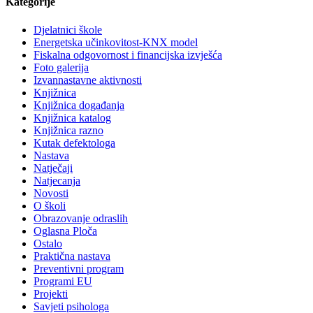
Kategorije
Djelatnici škole
Energetska učinkovitost-KNX model
Fiskalna odgovornost i financijska izvješća
Foto galerija
Izvannastavne aktivnosti
Knjižnica
Knjižnica događanja
Knjižnica katalog
Knjižnica razno
Kutak defektologa
Nastava
Natječaji
Natjecanja
Novosti
O školi
Obrazovanje odraslih
Oglasna Ploča
Ostalo
Praktična nastava
Preventivni program
Programi EU
Projekti
Savjeti psihologa