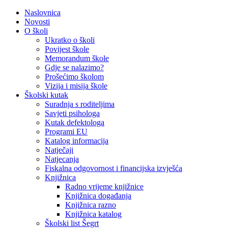
Naslovnica
Novosti
O školi
Ukratko o školi
Povijest škole
Memorandum škole
Gdje se nalazimo?
Prošećimo školom
Vizija i misija škole
Školski kutak
Suradnja s roditeljima
Savjeti psihologa
Kutak defektologa
Programi EU
Katalog informacija
Natječaji
Natjecanja
Fiskalna odgovornost i financijska izvješća
Knjižnica
Radno vrijeme knjižnice
Knjižnica događanja
Knjižnica razno
Knjižnica katalog
Školski list Šegrt