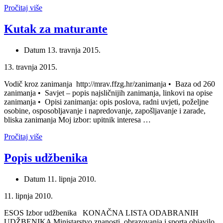
Pročitaj više
Kutak za maturante
Datum
13. travnja 2015.
13. travnja 2015.
Vodič kroz zanimanja http://mrav.ffzg.hr/zanimanja • Baza od 260
zanimanja • Savjet – popis najsličnijih zanimanja, linkovi na opise
zanimanja • Opisi zanimanja: opis poslova, radni uvjeti, poželjne
osobine, osposobljavanje i napredovanje, zapošljavanje i zarade,
bliska zanimanja Moj izbor: upitnik interesa …
Pročitaj više
Popis udžbenika
Datum
11. lipnja 2010.
11. lipnja 2010.
ESOS Izbor udžbenika KONAČNA LISTA ODABRANIH
UDŽBENIKA Ministarstvo znanosti, obrazovanja i sporta objavilo