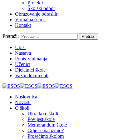
Projekti
Školski odbor
Obrazovanje odraslih
Virtualna šetnja
Kontakt
Pretraži:
Upisi
Nastava
Popis zanimanja
Učenici
Djelatnici škole
Važni dokumenti
Naslovnica
Novosti
O školi
Ukratko o školi
Povijest škole
Memorandum škole
Gdje se nalazimo?
Prošećimo školom