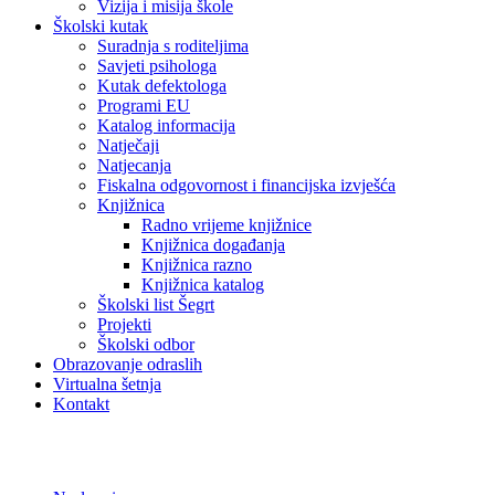
Vizija i misija škole
Školski kutak
Suradnja s roditeljima
Savjeti psihologa
Kutak defektologa
Programi EU
Katalog informacija
Natječaji
Natjecanja
Fiskalna odgovornost i financijska izvješća
Knjižnica
Radno vrijeme knjižnice
Knjižnica događanja
Knjižnica razno
Knjižnica katalog
Školski list Šegrt
Projekti
Školski odbor
Obrazovanje odraslih
Virtualna šetnja
Kontakt
Oglasna Ploča