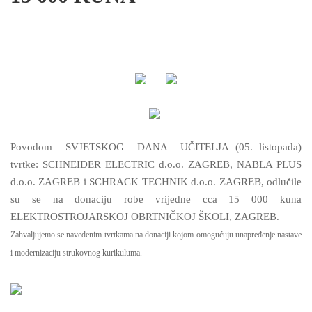
Povodom SVJETSKOG DANA UČITELJA (05. listopada)
tvrtke: SCHNEIDER ELECTRIC d.o.o. ZAGREB, NABLA PLUS
d.o.o. ZAGREB i SCHRACK TECHNIK d.o.o. ZAGREB, odlučile
su se na donaciju robe vrijedne cca 15 000 kuna
ELEKTROSTROJARSKOJ OBRTNIČKOJ ŠKOLI, ZAGREB.
Zahvaljujemo se navedenim tvrtkama na donaciji kojom omogućuju unapređenje nastave
i modernizaciju strukovnog kurikuluma.