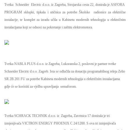
Tvrtka Schneider Electric d.o.o. iz Zagreba, Strojarska cesta 22, donirala je ASFORA
PROGRAM sklopki, tipkala i utičnica za potrebe Školske radionice za električne
instalacije, te komplet za izradu učila u Kabinetu modernih tehnologija u električnim
instalacijama koji se odnosi na pokretanje i zaštitu elektromotora.
Tvrtka NABLA PLUS d.o.o. iz Zagreba, Lukoranska 2, poslovni je partner tvrtke
Schneider Electric d.o.o. Zagreb. Ista se odlučila za donaciju programabilnog releja Zelio
SR 2B 201 FU za potrebe Kabineta modernih tehnologija u električnim instalacijama
gdje će se koristiti za vježbu upravljanja semaforom.
Tvrtka SCHRACK TECHNIK d.o.o. iz Zagreba, Zavrtnica 17 donirala je tri
izmjenjivača VICTRON ENERGY PHOENIX C 24/1200. S ova tri izmjenjivača