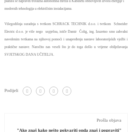
planira se napraviti trofazna autonomna mreža u Kabinetu obnovljivih izvora energije i
modernih tehnologija u električnim instalacijama.
Višegodišnja suradnja s tvrtkom SCHRACK TECHNIK d.o.o. i tvrtkom Schneider
Electric d.o.o. je više nego uspješna, ističe Damir Čolig, ing. Izuzetno smo zahvalni
navedenim tvrtkama na njihovoj pomoći i unapređenju nastave laboratorijskih vježbi i
praktične nastave. Naročito nas veseli što je do toga došlo u vrijeme obilježavanja
SVJETSKOG DANA UČITELJA.
Podijeli
Prošla objava
"Ako znaš kako nešto pokvariti onda znaš i popraviti"