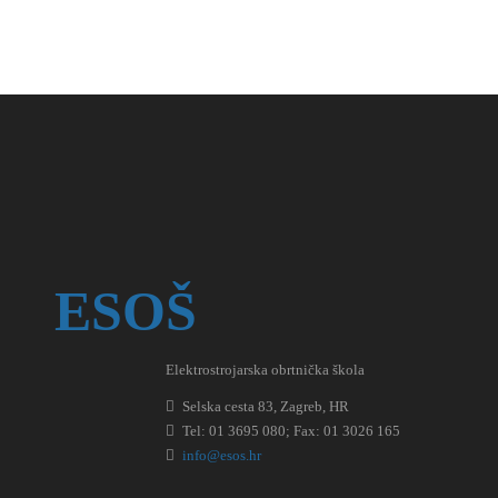
ESOŠ
Elektrostrojarska obrtnička škola
Selska cesta 83, Zagreb, HR
Tel: 01 3695 080; Fax: 01 3026 165
info@esos.hr