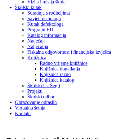
Vizija i misija škole
Školski kutak
Suradnja s roditeljima
Savjeti psihologa
Kutak defektologa
Programi EU
Katalog informacija
Natječaji
Natjecanja
Fiskalna odgovornost i financijska izvješća
Knjižnica
Radno vrijeme knjižnice
Knjižnica događanja
Knjižnica razno
Knjižnica katalog
Školski list Šegrt
Projekti
Školski odbor
Obrazovanje odraslih
Virtualna šetnja
Kontakt
Novosti