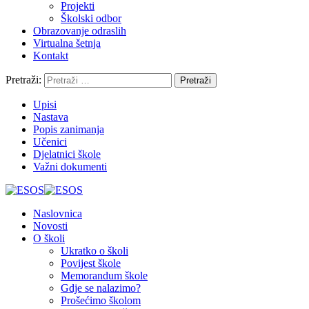
Projekti
Školski odbor
Obrazovanje odraslih
Virtualna šetnja
Kontakt
Pretraži:
Upisi
Nastava
Popis zanimanja
Učenici
Djelatnici škole
Važni dokumenti
Naslovnica
Novosti
O školi
Ukratko o školi
Povijest škole
Memorandum škole
Gdje se nalazimo?
Prošećimo školom