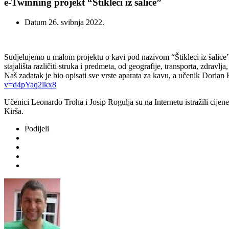
e-Twinning projekt “Štikleci iz šalice”
Datum
26. svibnja 2022.
Sudjelujemo u malom projektu o kavi pod nazivom “Štikleci iz šalice” 
stajališta različiti struka i predmeta, od geografije, transporta, zdravl
Naš zadatak je bio opisati sve vrste aparata za kavu, a učenik Dorian
v=d4pYaq2lkx8
Učenici Leonardo Troha i Josip Rogulja su na Internetu istražili cijene
Kirša.
Podijeli