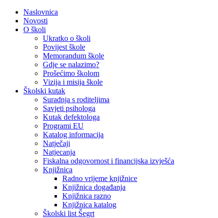
Naslovnica
Novosti
O školi
Ukratko o školi
Povijest škole
Memorandum škole
Gdje se nalazimo?
Prošećimo školom
Vizija i misija škole
Školski kutak
Suradnja s roditeljima
Savjeti psihologa
Kutak defektologa
Programi EU
Katalog informacija
Natječaji
Natjecanja
Fiskalna odgovornost i financijska izvješća
Knjižnica
Radno vrijeme knjižnice
Knjižnica događanja
Knjižnica razno
Knjižnica katalog
Školski list Šegrt