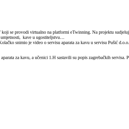
koji se provodi virtualno na platformi eTwinning. Na projektu sudjeluje
ja, umjetnosti, kave u ugostiteljstvu…
 Kolačko snimio je video o servisu aparata za kavu u servisu Pušić d.o.
 aparata za kavu, a učenici 1.H sastavili su popis zagrebačkih servisa. P