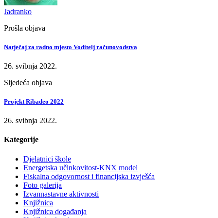
Jadranko
Prošla objava
Natječaj za radno mjesto Voditelj računovodstva
26. svibnja 2022.
Sljedeća objava
Projekt Ribadeo 2022
26. svibnja 2022.
Kategorije
Djelatnici škole
Energetska učinkovitost-KNX model
Fiskalna odgovornost i financijska izvješća
Foto galerija
Izvannastavne aktivnosti
Knjižnica
Knjižnica događanja