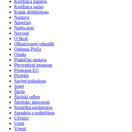
Knjižnica katalog
Knjižnica razno
Kutak defektologa
Nastava
Natječaji
Natjecanja
Novosti
O školi
Obrazovanje odraslih
Oglasna Ploča
Ostalo
Praktična nastava
Preventivni program
Programi EU
Projekti
Savjeti psihologa
Segrt
Škola
Školski odbor
Športske aktivnosti
Strateška partnerstva
Suradnja s roditeljima
Učenici
Upisi
Vijesti