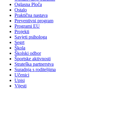
Oglasna Ploča
Ostalo
Praktična nastava
Preventivni program
Programi EU
Projekti
Savjeti psihologa
Segrt
Škola
Školski odbor
Športske aktivnosti
Strateška partnerstva
Suradnja s roditeljima
Učenici
Upisi
Vijesti