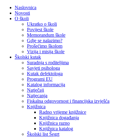
Naslovnica
Novosti
O školi
Ukratko o školi
Povijest škole
Memorandum škole
Gdje se nalazimo?
Prošećimo školom
Vizija i misija škole
Školski kutak
Suradnja s roditeljima
Savjeti psihologa
Kutak defektologa
Programi EU
Katalog informacija
Natječaji
Natjecanja
Fiskalna odgovornost i financijska izvješća
Knjižnica
Radno vrijeme knjižnice
Knjižnica događanja
Knjižnica razno
Knjižnica katalog
Školski list Šegrt