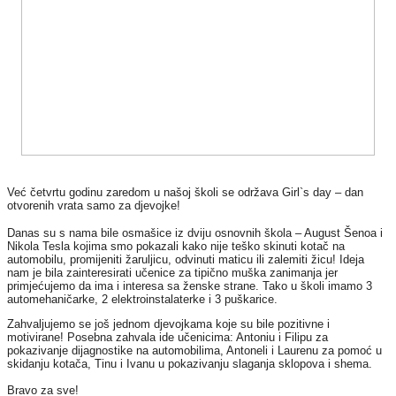
Već četvrtu godinu zaredom u našoj školi se održava Girl`s day – dan
otvorenih vrata samo za djevojke!
Danas su s nama bile osmašice iz dviju osnovnih škola – August Šenoa i
Nikola Tesla kojima smo pokazali kako nije teško skinuti kotač na
automobilu, promijeniti žaruljicu, odvinuti maticu ili zalemiti žicu!
Ideja
nam je bila zainteresirati učenice za tipično muška zanimanja jer
primjećujemo da ima i interesa sa ženske strane.
Tako u školi imamo 3
automehaničarke, 2 elektroinstalaterke i 3 puškarice.
Zahvaljujemo se još jednom djevojkama koje su bile pozitivne i
motivirane! Posebna zahvala ide učenicima: Antoniu i Filipu za
pokazivanje dijagnostike na automobilima, Antoneli i Laurenu za pomoć u
skidanju kotača, Tinu i Ivanu u pokazivanju slaganja sklopova i shema.
Bravo za sve!