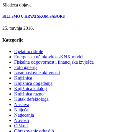
Sljedeća objava
BILI SMO U HRVATSKOM SABORU
25. travnja 2016.
Kategorije
Djelatnici škole
Energetska učinkovitost-KNX model
Fiskalna odgovornost i financijska izvješća
Foto galerija
Izvannastavne aktivnosti
Knjižnica
Knjižnica događanja
Knjižnica katalog
Knjižnica razno
Kutak defektologa
Nastava
Natječaji
Natjecanja
Novosti
O školi
Obrazovanje odraslih