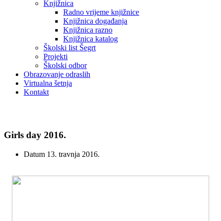
Knjižnica
Radno vrijeme knjižnice
Knjižnica događanja
Knjižnica razno
Knjižnica katalog
Školski list Šegrt
Projekti
Školski odbor
Obrazovanje odraslih
Virtualna šetnja
Kontakt
Vijesti
Girls day 2016.
Datum
13. travnja 2016.