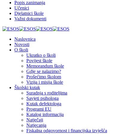
Popis zanimanja
Učenici
Djelatnici škole
Važni dokumenti
Naslovnica
Novosti
O školi
Ukratko o školi
Povijest škole
Memorandum škole
Gdje se nalazimo?
Prošećimo školom
Vizija i misija škole
Školski kutak
Suradnja s roditeljima
Savjeti psihologa
Kutak defektologa
Programi EU
Katalog informacija
Natječaji
Natjecanja
Fiskalna odgovornost i financijska izvješća