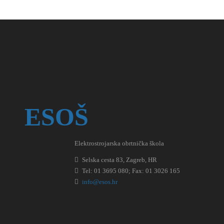
ESOŠ
Elektrostrojarska obrtnička škola
Selska cesta 83, Zagreb, HR
Tel: 01 3695 080; Fax: 01 3026 165
info@esos.hr