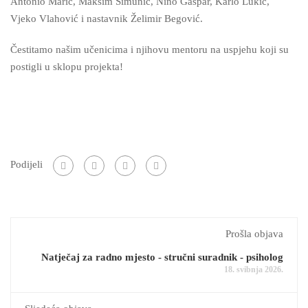
Antonio Marić, Maksim Šimunić, Nino Gašpar, Karlo Lukić,
Vjeko Vlahović i nastavnik Želimir Begović.
Čestitamo našim učenicima i njihovu mentoru na uspjehu koji su
postigli u sklopu projekta!
Podijeli
Prošla objava
Natječaj za radno mjesto - stručni suradnik - psiholog
18. svibnja 2026.