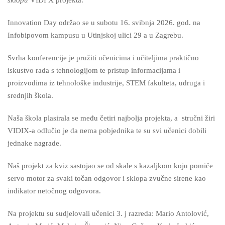
sklopu
VIDI X projekta.
Innovation Day održao se u subotu 16. svibnja 2026. god. na
Infobipovom kampusu u Utinjskoj ulici 29 a u Zagrebu.
Svrha konferencije je pružiti učenicima i učiteljima praktično
iskustvo rada s tehnologijom te pristup informacijama i
proizvodima iz tehnološke industrije, STEM fakulteta, udruga i
srednjih škola.
Naša škola plasirala se među četiri najbolja projekta, a stručni žiri
VIDIX-a odlučio je da nema pobjednika te su svi učenici dobili
jednake nagrade.
Naš projekt za kviz sastojao se od skale s kazaljkom koju pomiče
servo motor za svaki točan odgovor i sklopa zvučne sirene kao
indikator netočnog odgovora.
Na projektu su sudjelovali učenici 3. j razreda: Mario Antolović,