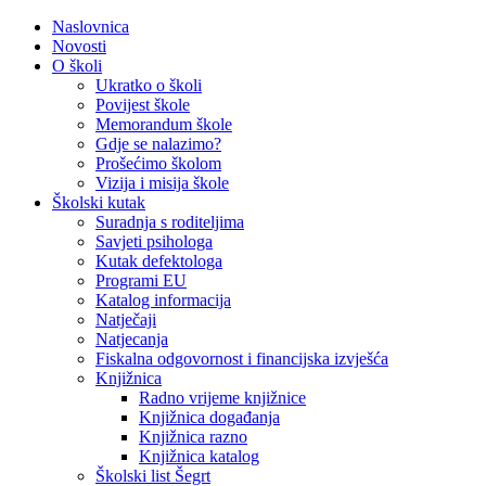
Naslovnica
Novosti
O školi
Ukratko o školi
Povijest škole
Memorandum škole
Gdje se nalazimo?
Prošećimo školom
Vizija i misija škole
Školski kutak
Suradnja s roditeljima
Savjeti psihologa
Kutak defektologa
Programi EU
Katalog informacija
Natječaji
Natjecanja
Fiskalna odgovornost i financijska izvješća
Knjižnica
Radno vrijeme knjižnice
Knjižnica događanja
Knjižnica razno
Knjižnica katalog
Školski list Šegrt