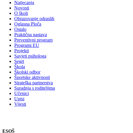
Natjecanja
Novosti
O školi
Obrazovanje odraslih
Oglasna Ploča
Ostalo
Praktična nastava
Preventivni program
Programi EU
Projekti
Savjeti psihologa
Segrt
Škola
Školski odbor
Športske aktivnosti
Strateška partnerstva
Suradnja s roditeljima
Učenici
Upisi
Vijesti
ESOŠ