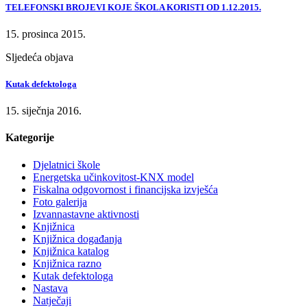
TELEFONSKI BROJEVI KOJE ŠKOLA KORISTI OD 1.12.2015.
15. prosinca 2015.
Sljedeća objava
Kutak defektologa
15. siječnja 2016.
Kategorije
Djelatnici škole
Energetska učinkovitost-KNX model
Fiskalna odgovornost i financijska izvješća
Foto galerija
Izvannastavne aktivnosti
Knjižnica
Knjižnica događanja
Knjižnica katalog
Knjižnica razno
Kutak defektologa
Nastava
Natječaji