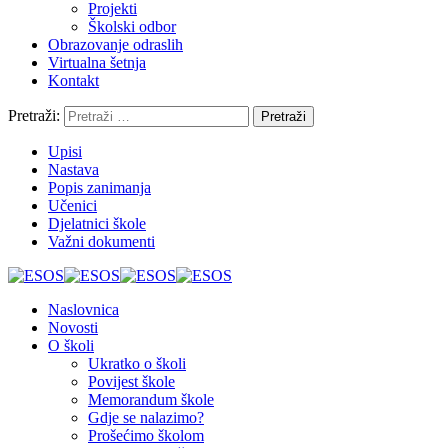
Projekti
Školski odbor
Obrazovanje odraslih
Virtualna šetnja
Kontakt
Pretraži:
Upisi
Nastava
Popis zanimanja
Učenici
Djelatnici škole
Važni dokumenti
Naslovnica
Novosti
O školi
Ukratko o školi
Povijest škole
Memorandum škole
Gdje se nalazimo?
Prošećimo školom