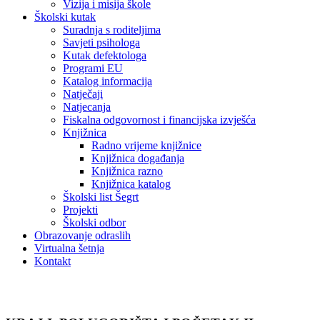
Vizija i misija škole
Školski kutak
Suradnja s roditeljima
Savjeti psihologa
Kutak defektologa
Programi EU
Katalog informacija
Natječaji
Natjecanja
Fiskalna odgovornost i financijska izvješća
Knjižnica
Radno vrijeme knjižnice
Knjižnica događanja
Knjižnica razno
Knjižnica katalog
Školski list Šegrt
Projekti
Školski odbor
Obrazovanje odraslih
Virtualna šetnja
Kontakt
Vijesti