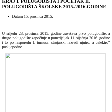
KRAJ I. POLUGODIŠTA I POČETAK II.
POLUGODIŠTA ŠKOLSKE 2015./2016.GODINE
Datum
15. prosinca 2015.
U srijedu 23. prosinca 2015. godine završava prvo polugodište, a
drugo polugodište započinje u ponedjeljak 11. siječnja 2016. godine
i to po rasporedu I. turnusa, strojarski razredi ujutro, a „elektro“
poslijepodne.