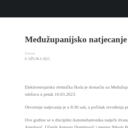
Međužupanijsko natjecanje
Datum
8. OŽUJKA 2023.
Elektrostrojarska obrtnička škola je domaćin na Međužup
održava u petak 10.03.2023.
Otvorenje natjecanja je u 8:30 sati, a početak izvođenja p
Ove godine se u disciplini Automehatronika natječe dvana
Antolović. Učenik Antonio Domitrović i mentor Nikola Po