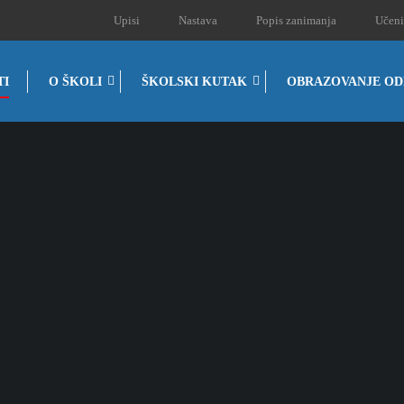
Upisi
Nastava
Popis zanimanja
Učeni
TI
O ŠKOLI
ŠKOLSKI KUTAK
OBRAZOVANJE OD