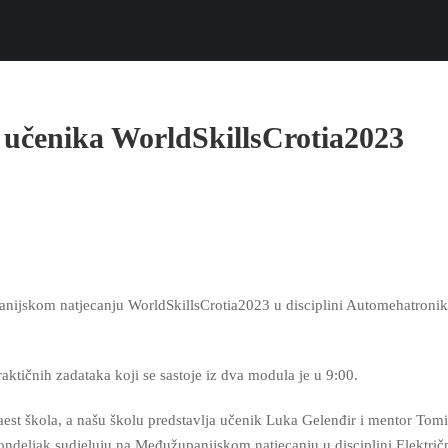
 učenika WorldSkillsCrotia2023
anijskom natjecanju WorldSkillsCrotia2023 u disciplini Automehatronik
raktičnih zadataka koji se sastoje iz dva modula je u 9:00.
est škola, a našu školu predstavlja učenik Luka Gelenđir i mentor Tomi
ndeljak sudjeluju na Međužupanijskom natjecanju u disciplini Električ