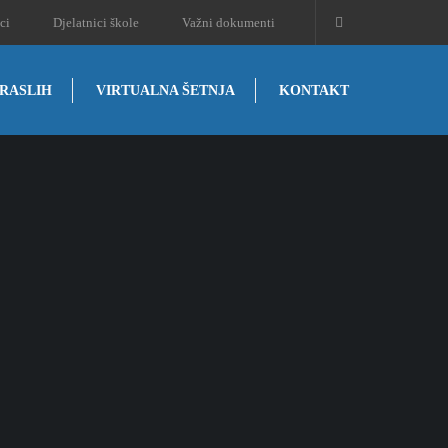
ci
Djelatnici škole
Važni dokumenti
RASLIH
VIRTUALNA ŠETNJA
KONTAKT