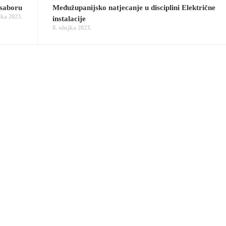
 saboru
Međužupanijsko natjecanje u disciplini Električne
jka 2023.
instalacije
8. ožujka 2023.