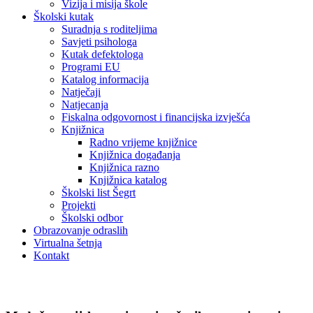
Vizija i misija škole
Školski kutak
Suradnja s roditeljima
Savjeti psihologa
Kutak defektologa
Programi EU
Katalog informacija
Natječaji
Natjecanja
Fiskalna odgovornost i financijska izvješća
Knjižnica
Radno vrijeme knjižnice
Knjižnica događanja
Knjižnica razno
Knjižnica katalog
Školski list Šegrt
Projekti
Školski odbor
Obrazovanje odraslih
Virtualna šetnja
Kontakt
Natjecanja