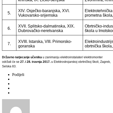
XIV. Osječko-baranjska, XVI.
Elektrotehnička 
5.
Vukovarsko-srijemska
prometna škola,
XVII. Splitsko-dalmatinska, XIX.
Obrtničko-indus
6.
Dubrovačko-neretvanska
škola u Imotsk
XVIII. Istarska, VIII. Primorsko-
Elektroindustrij
7.
goranska
obrtnička škola
Državno natjecanje učenika
u zanimanju elektroinstalater/ elektromonter
održati će se
27. i 28. travnja 2017.
u Elektrostrojarskoj obrtničkoj školi, Zagreb,
Selska 83.
Podijeli