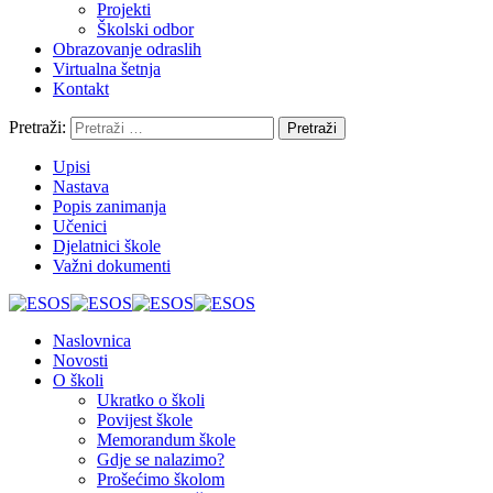
Projekti
Školski odbor
Obrazovanje odraslih
Virtualna šetnja
Kontakt
Pretraži:
Upisi
Nastava
Popis zanimanja
Učenici
Djelatnici škole
Važni dokumenti
Naslovnica
Novosti
O školi
Ukratko o školi
Povijest škole
Memorandum škole
Gdje se nalazimo?
Prošećimo školom