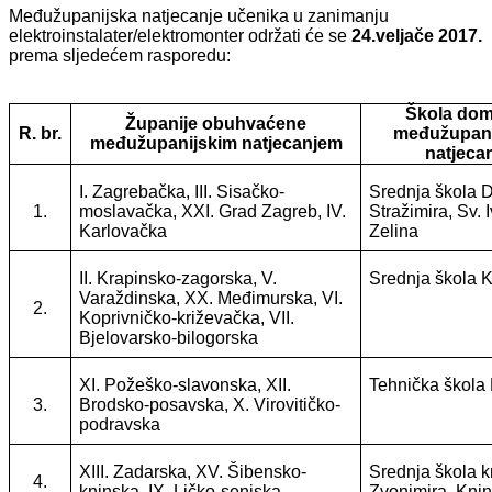
Međužupanijska natjecanje učenika u zanimanju
elektroinstalater/elektromonter održati će se
24.veljače 2017.
prema sljedećem rasporedu:
Škola dom
Županije obuhvaćene
R. br.
međužupan
međužupanijskim natjecanjem
natjeca
I. Zagrebačka, III. Sisačko-
Srednja škola 
1.
moslavačka, XXI. Grad Zagreb, IV.
Stražimira, Sv. 
Karlovačka
Zelina
II. Krapinsko-zagorska, V.
Srednja škola 
Varaždinska, XX. Međimurska, VI.
2.
Koprivničko-križevačka, VII.
Bjelovarsko-bilogorska
XI. Požeško-slavonska, XII.
Tehnička škola
3.
Brodsko-posavska, X. Virovitičko-
podravska
XIII. Zadarska, XV. Šibensko-
Srednja škola k
4.
kninska, IX. Ličko-senjska
Zvonimira, Kni