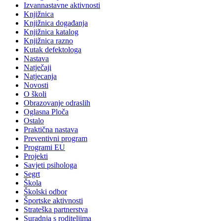
Izvannastavne aktivnosti
Knjižnica
Knjižnica događanja
Knjižnica katalog
Knjižnica razno
Kutak defektologa
Nastava
Natječaji
Natjecanja
Novosti
O školi
Obrazovanje odraslih
Oglasna Ploča
Ostalo
Praktična nastava
Preventivni program
Programi EU
Projekti
Savjeti psihologa
Segrt
Škola
Školski odbor
Športske aktivnosti
Strateška partnerstva
Suradnja s roditeljima