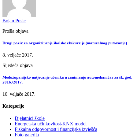
Bojan Pusic
Prošla objava
Drugi poziv za organiziranje školske ekskurzije (maturalnog putovanja)
8. veljače 2017.
Sljedeća objava
Međužupanijsko natjecanje učenika u zanimanju automehaničar za šk. god.
2016./2017.
10. veljače 2017.
Kategorije
Djelatnici škole
Energetska učinkovitost-KNX model
Fiskalna odgovornost i financijska izvješća
Foto galerija