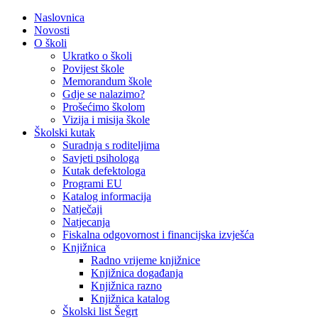
Naslovnica
Novosti
O školi
Ukratko o školi
Povijest škole
Memorandum škole
Gdje se nalazimo?
Prošećimo školom
Vizija i misija škole
Školski kutak
Suradnja s roditeljima
Savjeti psihologa
Kutak defektologa
Programi EU
Katalog informacija
Natječaji
Natjecanja
Fiskalna odgovornost i financijska izvješća
Knjižnica
Radno vrijeme knjižnice
Knjižnica događanja
Knjižnica razno
Knjižnica katalog
Školski list Šegrt