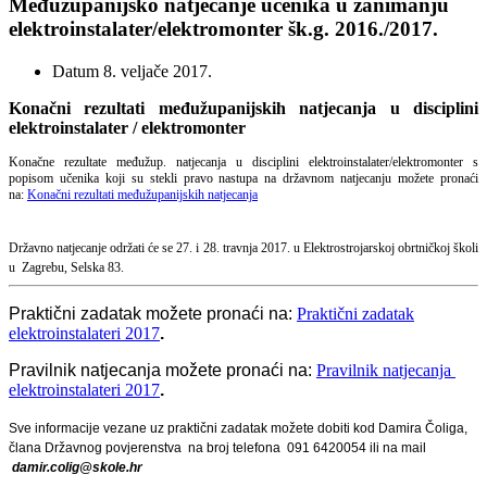
Međužupanijsko natjecanje učenika u zanimanju
elektroinstalater/elektromonter šk.g. 2016./2017.
Datum
8. veljače 2017.
Konačni rezultati međužupanijskih natjecanja u disciplini
elektroinstalater / elektromonter
Konačne rezultate međužup. natjecanja u disciplini elektroinstalater/elektromonter s
popisom učenika koji su stekli pravo nastupa na državnom natjecanju možete pronaći
na:
Konačni rezultati međužupanijskih natjecanja
Državno natjecanje održati će se 27. i 28. travnja 2017. u Elektrostrojarskoj obrtničkoj školi
u Zagrebu, Selska 83.
Praktični zadatak možete pronaći na:
Praktični zadatak
elektroinstalateri 2017
.
Pravilnik natjecanja možete pronaći na:
Pravilnik natjecanja
elektroinstalateri 2017
.
Sve informacije vezane uz praktični zadatak možete dobiti kod Damira Čoliga,
člana Državnog povjerenstva na broj telefona 091 6420054 ili na mail
damir.colig@skole.hr