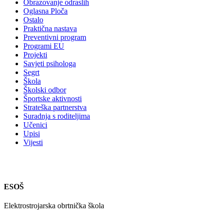
Obrazovanje odraslih
Oglasna Ploča
Ostalo
Praktična nastava
Preventivni program
Programi EU
Projekti
Savjeti psihologa
Segrt
Škola
Školski odbor
Športske aktivnosti
Strateška partnerstva
Suradnja s roditeljima
Učenici
Upisi
Vijesti
ESOŠ
Elektrostrojarska obrtnička škola