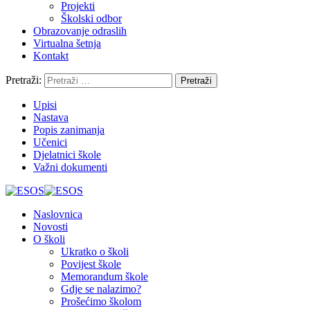
Projekti
Školski odbor
Obrazovanje odraslih
Virtualna šetnja
Kontakt
Pretraži:
Upisi
Nastava
Popis zanimanja
Učenici
Djelatnici škole
Važni dokumenti
Naslovnica
Novosti
O školi
Ukratko o školi
Povijest škole
Memorandum škole
Gdje se nalazimo?
Prošećimo školom