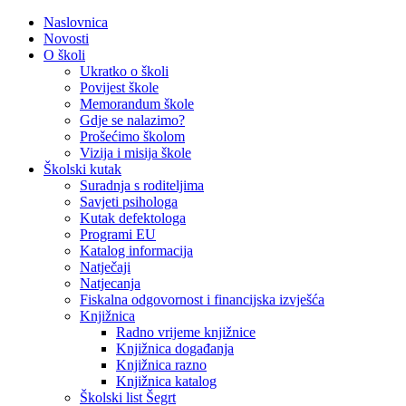
Naslovnica
Novosti
O školi
Ukratko o školi
Povijest škole
Memorandum škole
Gdje se nalazimo?
Prošećimo školom
Vizija i misija škole
Školski kutak
Suradnja s roditeljima
Savjeti psihologa
Kutak defektologa
Programi EU
Katalog informacija
Natječaji
Natjecanja
Fiskalna odgovornost i financijska izvješća
Knjižnica
Radno vrijeme knjižnice
Knjižnica događanja
Knjižnica razno
Knjižnica katalog
Školski list Šegrt