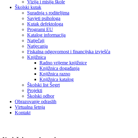
Vizija i misija škole
Školski kutak
Suradnja s roditeljima
Savjeti psihologa
Kutak defektologa
Programi EU
Katalog informacija
Natječaji
Natjecanja
Fiskalna odgovornost i financijska izvješća
Knjižnica
Radno vrijeme knjižnice
Knjižnica događanja
Knjižnica razno
Knjižnica katalog
Školski list Šegrt
Projekti
Školski odbor
Obrazovanje odraslih
Virtualna šetnja
Kontakt
Natječaji