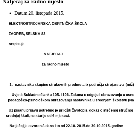
Natječaj za radno mjesto
Datum
20. listopada 2015.
ELEKTROSTROJARSKA OBRTNIČKA ŠKOLA
ZAGREB, SELSKA 83
raspisuje
NATJEČAJ
za radno mjesto
1.
nastavnika skupine strukovnih predmeta iz područja strojarstva
(m/ž) 
Uvjeti: Sukladno članku 105. i 106. Zakona o odgoju i obrazovanju u
osno
pedagoško-
psihološkom obrazovanju nastavnika u srednjem školstvu
(Na
Uz pisanu prijavu potrebno je priložiti životopis, dokaz o stečenoj stručn
srednjoj školi, ne starije od 6 mjeseci.
Natječaj je otvoren 8 dana i to od 22.10. 2015.do 30.10.2015. godine