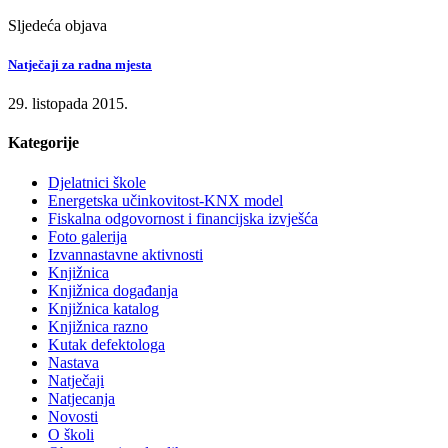
Sljedeća objava
Natječaji za radna mjesta
29. listopada 2015.
Kategorije
Djelatnici škole
Energetska učinkovitost-KNX model
Fiskalna odgovornost i financijska izvješća
Foto galerija
Izvannastavne aktivnosti
Knjižnica
Knjižnica događanja
Knjižnica katalog
Knjižnica razno
Kutak defektologa
Nastava
Natječaji
Natjecanja
Novosti
O školi