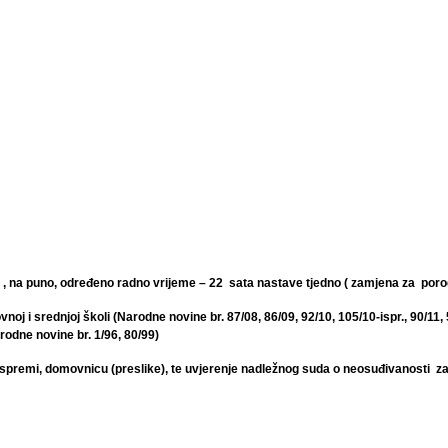
, na puno, određeno radno vrijeme – 22 sata nastave tjedno ( zamjena za porodil
vnoj i srednjoj školi (Narodne novine br.
87/08, 86/09, 92/10, 105/10-ispr., 90/11,
rodne novine br. 1/96, 80/99)
oj spremi, domovnicu (preslike), te uvjerenje nadležnog suda o neosuđivanosti z