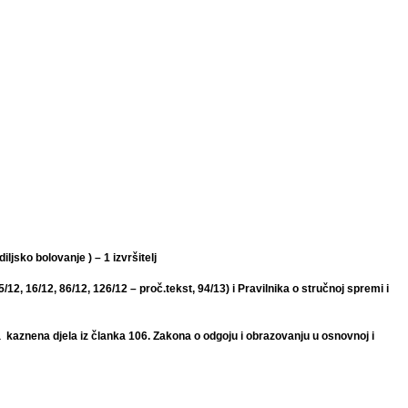
jsko bolovanje ) – 1 izvršitelj
 5/12, 16/12, 86/12, 126/12 –
proč.tekst, 94/13) i Pravilnika o stručnoj spremi i
a kaznena djela iz članka 106. Zakona o odgoju i obrazovanju u osnovnoj i