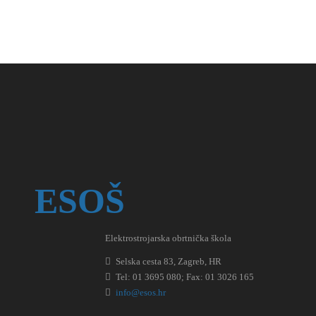
ESOŠ
Elektrostrojarska obrtnička škola
Selska cesta 83, Zagreb, HR
Tel: 01 3695 080; Fax: 01 3026 165
info@esos.hr