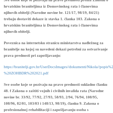
Sve osobe koje se pozivaju na pravo prednosti prema Zakonu o
hrvatskim braniteljima iz Domovinskog rata i članovima
njihovih obitelji (Narodne novine br. 121/17, 98/19, 84/21)
trebaju dostaviti dokaze iz stavka 1. članka 103. Zakona o
hrvatskim braniteljima iz Domovinskog rata i članovima
njihovih obitelji.
Poveznica na internetsku stranicu ministarstva nadležnog za
branitelje na kojoj su navedeni dokazi potrebni za ostvarivanje
prava prednosti pri zapošljavanju:
https://branitelji.gov.hr/UserDocsImages//dokumenti/Nikola//
%20ZOHBDR%202021.pdf
Sve osobe koje se pozivaju na pravo prednosti sukladno članku
48. f Zakona o zaštiti vojnih i civilnih invalida rata (Narodne
novine br. 33/92, 77/92, 27/93, 58/93, 2/94, 76/94, 108/95,
108/96, 82/01, 103/03 i 148/13, 98/19), članku 9. Zakona o
profesionalnoj rehabilitaciji i zapošljavanju osoba s