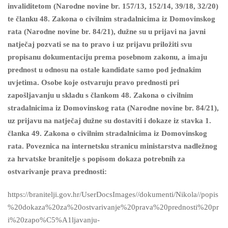
invaliditetom (Narodne novine br. 157/13, 152/14, 39/18, 32/20)
te članku 48. Zakona o civilnim stradalnicima iz Domovinskog
rata (Narodne novine br. 84/21), dužne su u prijavi na javni
natječaj pozvati se na to pravo i uz prijavu priložiti svu
propisanu dokumentaciju prema posebnom zakonu, a imaju
prednost u odnosu na ostale kandidate samo pod jednakim
uvjetima. Osobe koje ostvaruju pravo prednosti pri
zapošljavanju u skladu s člankom 48. Zakona o civilnim
stradalnicima iz Domovinskog rata (Narodne novine br. 84/21),
uz prijavu na natječaj dužne su dostaviti i dokaze iz stavka 1.
članka 49. Zakona o civilnim stradalnicima iz Domovinskog
rata. Poveznica na internetsku stranicu ministarstva nadležnog
za hrvatske branitelje s popisom dokaza potrebnih za
ostvarivanje prava prednosti:
https://branitelji.gov.hr/UserDocsImages//dokumenti/Nikola//popis
%20dokaza%20za%20ostvarivanje%20prava%20prednosti%20pr
i%20zapo%C5%A1ljavanju-