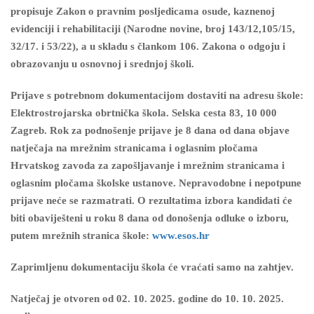
propisuje Zakon o pravnim posljedicama osude, kaznenoj
evidenciji i rehabilitaciji (Narodne novine, broj 143/12,105/15,
32/17. i 53/22), a u skladu s člankom 106. Zakona o odgoju i
obrazovanju u osnovnoj i srednjoj školi.
Prijave s potrebnom dokumentacijom dostaviti na adresu škole:
Elektrostrojarska obrtnička škola. Selska cesta 83, 10 000
Zagreb. Rok za podnošenje prijave je 8 dana od dana objave
natječaja na mrežnim stranicama i oglasnim pločama
Hrvatskog zavoda za zapošljavanje i mrežnim stranicama i
oglasnim pločama školske ustanove. Nepravodobne i nepotpune
prijave neće se razmatrati. O rezultatima izbora kandidati će
biti obaviješteni u roku 8 dana od donošenja odluke o izboru,
putem mrežnih stranica škole:
www.esos.hr
Zaprimljenu dokumentaciju škola će vraćati samo na zahtjev.
Natječaj je otvoren od 02. 10. 2025. godine do 10. 10. 2025.