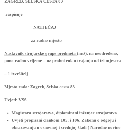
ZAGREB, SELSKA CESTA 83
raspisuje
NATJEČAJ
za radno mjesto
Nastavnik strojarske grupe predmeta
(m/ž), na neodređeno,
puno radno vrijeme – uz probni rok u trajanju od tri mjeseca
– 1 izvršitelj
Mjesto rada: Zagreb, Selska cesta 83
Uvjeti: VSS
Magistara strojarstva, diplomirani inženjer strojarstva
Uvjeti propisani člankom 105. i 106. Zakonu o odgoju i
obrazovanju u osnovnoj i srednjoj školi ( Narodne novine