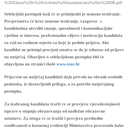
%20Zakon%20o%20civilnim%20stradalnicima%20iz%20DR.pdf
Selekcijski postupak koji će se primijeniti je usmeno testiranje.
Povjerenstvo će kroz usmeno testiranje, razgovor s
kandidatima utvrditi znanje, sposobnosti i komunikacijske
vještine te interese, profesionalne ciljeve i motivaciju kandidata
za rad na radnom mjestu za koje je podnio prijavu. Ako
kandidat ne pristupi procjeni smatra se da je odustao od prijave
na natječaj. Obavijest o selekcijskom postupku biti će
objavljena na stranici škole
www.esos.hr
Prijavom na natječaj kandidati daju privolu na obradu osobnih
podataka, iz dostavljenih priloga, a za potrebe natječajnog
postupka.
Za izabranog kandidata tražit će se provjera vjerodostojnosti
isprave o stupnju obrazovanja od nadležne obrazovne
ustanove. Za istoga će se tražiti i provjera prethodne
osuđivanosti u kaznenoj evidenciji Ministarstva pravosuđa kako