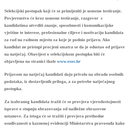
Selekcijski postupak koji će se primijeniti je usmeno testiranje.
Povjerenstvo će kroz usmeno testiranje, razgovor s
kandidatima utvrditi znanje, sposobnosti i komunikacijske
vještine te interese, profesionalne ciljeve i motivaciju kandidata
za rad na radnom mjestu za koje je podnio prijavu. Ako
kandidat ne pristupi procjeni smatra se da je odustao od prijave
na natječaj. Obavijest o selekcijskom postupku biti će
objavljena na stranici škole
www.esos.hr
Prijavom na natječaj kandidati daju privolu na obradu osobnih
podataka, iz dostavljenih priloga, a za potrebe natječajnog
postupka.
Za izabranog kandidata tražit će se provjera vjerodostojnosti
isprave o stupnju obrazovanja od nadležne obrazovne
ustanove. Za istoga će se tražiti i provjera prethodne
osuđivanosti u kaznenoj evidenciji Ministarstva pravosuđa kako