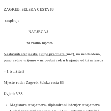
ZAGREB, SELSKA CESTA 83
raspisuje
NATJEČAJ
za radno mjesto
Nastavnik strojarske grupe predmeta
(m/ž), na neodređeno,
puno radno vrijeme – uz probni rok u trajanju od tri mjeseca
– 1 izvršitelj
Mjesto rada: Zagreb, Selska cesta 83
Uvjeti: VSS
Magistara strojarstva, diplomirani inženjer strojarstva