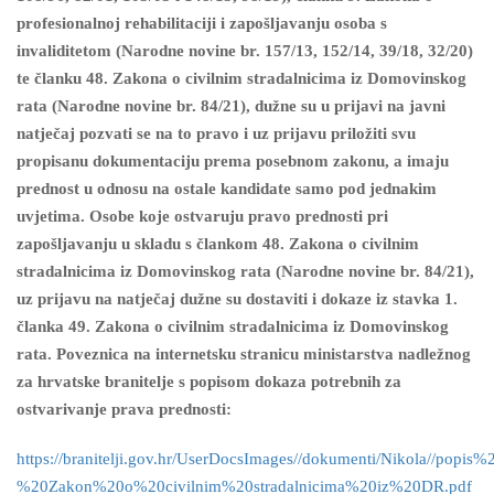
profesionalnoj rehabilitaciji i zapošljavanju osoba s
invaliditetom (Narodne novine br. 157/13, 152/14, 39/18, 32/20)
te članku 48. Zakona o civilnim stradalnicima iz Domovinskog
rata (Narodne novine br. 84/21), dužne su u prijavi na javni
natječaj pozvati se na to pravo i uz prijavu priložiti svu
propisanu dokumentaciju prema posebnom zakonu, a imaju
prednost u odnosu na ostale kandidate samo pod jednakim
uvjetima. Osobe koje ostvaruju pravo prednosti pri
zapošljavanju u skladu s člankom 48. Zakona o civilnim
stradalnicima iz Domovinskog rata (Narodne novine br. 84/21),
uz prijavu na natječaj dužne su dostaviti i dokaze iz stavka 1.
članka 49. Zakona o civilnim stradalnicima iz Domovinskog
rata. Poveznica na internetsku stranicu ministarstva nadležnog
za hrvatske branitelje s popisom dokaza potrebnih za
ostvarivanje prava prednosti:
https://branitelji.gov.hr/UserDocsImages//dokumenti/Nikola//
%20Zakon%20o%20civilnim%20stradalnicima%20iz%20DR.pdf