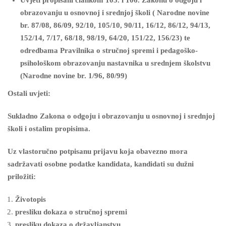
Uvjeti propisani člankom 105. i 106. Zakonu o odgoju i
obrazovanju u osnovnoj i srednjoj školi ( Narodne novine
br. 87/08, 86/09, 92/10, 105/10, 90/11, 16/12, 86/12, 94/13,
152/14, 7/17, 68/18, 98/19, 64/20, 151/22, 156/23) te
odredbama Pravilnika o stručnoj spremi i pedagoško-
psihološkom obrazovanju nastavnika u srednjem školstvu
(Narodne novine br. 1/96, 80/99)
Ostali uvjeti:
Sukladno Zakona o odgoju i obrazovanju u osnovnoj i srednjoj
školi i ostalim propisima.
Uz vlastoručno potpisanu prijavu koja obavezno mora
sadržavati osobne podatke kandidata, kandidati su dužni
priložiti:
Životopis
presliku dokaza o stručnoj spremi
presliku dokaza o državljanstvu