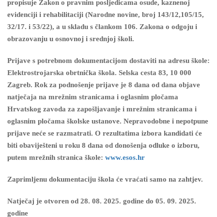
propisuje Zakon o pravnim posljedicama osude, kaznenoj
evidenciji i rehabilitaciji (Narodne novine, broj 143/12,105/15,
32/17. i 53/22), a u skladu s člankom 106. Zakona o odgoju i
obrazovanju u osnovnoj i srednjoj školi.
Prijave s potrebnom dokumentacijom dostaviti na adresu škole:
Elektrostrojarska obrtnička škola. Selska cesta 83, 10 000
Zagreb. Rok za podnošenje prijave je 8 dana od dana objave
natječaja na mrežnim stranicama i oglasnim pločama
Hrvatskog zavoda za zapošljavanje i mrežnim stranicama i
oglasnim pločama školske ustanove. Nepravodobne i nepotpune
prijave neće se razmatrati. O rezultatima izbora kandidati će
biti obaviješteni u roku 8 dana od donošenja odluke o izboru,
putem mrežnih stranica škole:
www.esos.hr
Zaprimljenu dokumentaciju škola će vraćati samo na zahtjev.
Natječaj je otvoren od 28. 08. 2025. godine do 05. 09. 2025.
godine