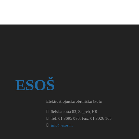
ESOŠ
Elektrostrojarska obrtnička škola
Selska cesta 83, Zagreb, HR
Tel: 01 3695 080; Fax: 01 3026 165
info@esos.hr