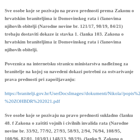
Sve osobe koje se pozivaju na pravo prednosti prema Zakonu o
hrvatskim braniteljima iz Domovinskog rata i članovima
njihovih obitelji (Narodne novine br. 121/17, 98/19, 84/21)
trebaju dostaviti dokaze iz stavka 1. članka 103. Zakona o
hrvatskim braniteljima iz Domovinskog rata i članovima
njihovih obitelji.
Poveznica na internetsku stranicu ministarstva nadležnog za
branitelje na kojoj su navedeni dokazi potrebni za ostvarivanje
prava prednosti pri zapošljavanju:
https://branitelji.gov.hr/UserDocsImages//dokumenti/Nikola//
%20ZOHBDR%202021.pdf
Sve osobe koje se pozivaju na pravo prednosti sukladno članku
48. f Zakona o zaštiti vojnih i civilnih invalida rata (Narodne
novine br. 33/92, 77/92, 27/93, 58/93, 2/94, 76/94, 108/95,
108/96, 82/01, 103/03 i 148/13, 98/19), članku 9. Zakona o