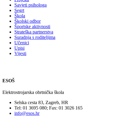
Savjeti psihologa
Segrt
Škola
Školski odbor
Športske aktivnosti
Strateška partnerstva
Suradnja s roditeljima
Učenici
Upisi
Vijesti
ESOŠ
Elektrostrojarska obrtnička škola
Selska cesta 83, Zagreb, HR
Tel: 01 3695 080; Fax: 01 3026 165
info@esos.hr