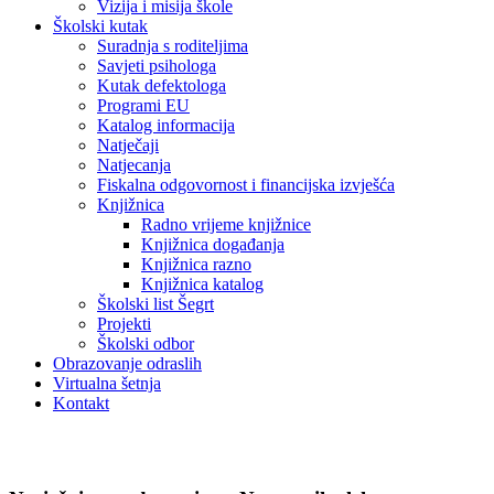
Vizija i misija škole
Školski kutak
Suradnja s roditeljima
Savjeti psihologa
Kutak defektologa
Programi EU
Katalog informacija
Natječaji
Natjecanja
Fiskalna odgovornost i financijska izvješća
Knjižnica
Radno vrijeme knjižnice
Knjižnica događanja
Knjižnica razno
Knjižnica katalog
Školski list Šegrt
Projekti
Školski odbor
Obrazovanje odraslih
Virtualna šetnja
Kontakt
Natječaji