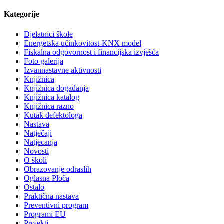
Kategorije
Djelatnici škole
Energetska učinkovitost-KNX model
Fiskalna odgovornost i financijska izvješća
Foto galerija
Izvannastavne aktivnosti
Knjižnica
Knjižnica događanja
Knjižnica katalog
Knjižnica razno
Kutak defektologa
Nastava
Natječaji
Natjecanja
Novosti
O školi
Obrazovanje odraslih
Oglasna Ploča
Ostalo
Praktična nastava
Preventivni program
Programi EU
Projekti