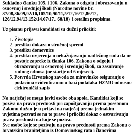
Sukladno članku 105. i 106. Zakona o odgoju i obrazovanju u
osnovnoj i srednjoj školi
(Narodne novine br.
87/08,86/09,92/10,105/10,90/11,5/12,16/12,86/12,
126/12,94/13.152/14,07/17., 68/18) i ostalim propisima.
Uz pisanu prijavu kandidati su dužni priložiti:
Životopis
presliku dokaza o stručnoj spremi
presliku domovnice
presliku uvjerenja o nekažnjavanju nadležnog suda da ne
postoje zapreke iz članka 106. Zakona o odgoju i
obrazovanju u osnovnoj i srednjoj školi, za zasnivanje
radnog odnosa (ne starije od 6 mjeseci).
Potvrda Hrvatskog zavoda za mirovinsko osiguranje o
podacima evidentiranim u bazi podataka
HZMO odnosno
elektronički zapis
Na natječaj se mogu javiti osobe oba spola. Kandidat koji se
poziva na pravo prednosti pri zapošljavanju prema posebnom
Zakonu dužan je u prijavi na natječaj prema jednakim
uvjetima pozvati se na to pravo i priložiti dokaz o ostvarivanju
prava prednosti na koje se poziva.
Sve osobe koje se pozivaju na pravo prednosti prema Zakonu o
hrvatskim braniteljima iz Domovinskog rata i članovima