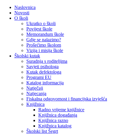
Naslovnica
Novosti
O školi
Ukratko o školi
Povijest škole
Memorandum škole
Gdje se nalazimo?
Prošećimo školom
Vizija i misija škole
Školski kutak
Suradnja s roditeljima
Savjeti psihologa
Kutak defektologa
Programi EU
Katalog informacija
Natječaji
Natjecanja
Fiskalna odgovornost i financijska izvješća
Knjižnica
Radno vrijeme knjižnice
Knjižnica događanja
Knjižnica razno
Knjižnica katalog
Školski list Šegrt