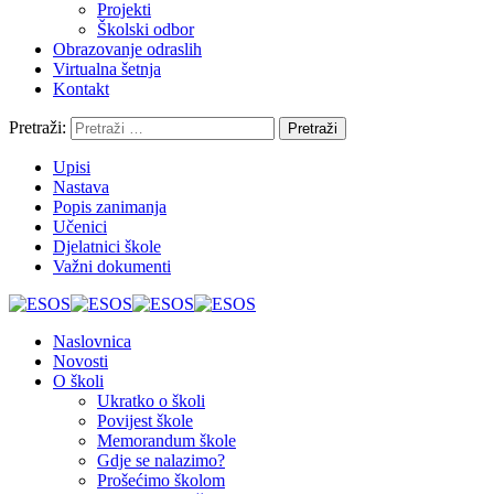
Projekti
Školski odbor
Obrazovanje odraslih
Virtualna šetnja
Kontakt
Pretraži:
Upisi
Nastava
Popis zanimanja
Učenici
Djelatnici škole
Važni dokumenti
Naslovnica
Novosti
O školi
Ukratko o školi
Povijest škole
Memorandum škole
Gdje se nalazimo?
Prošećimo školom