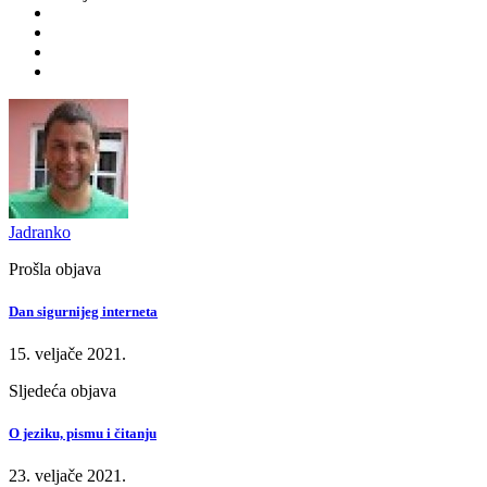
Jadranko
Prošla objava
Dan sigurnijeg interneta
15. veljače 2021.
Sljedeća objava
O jeziku, pismu i čitanju
23. veljače 2021.