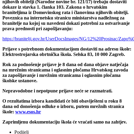
njihovih obitelji (Narodne novine br. 121/17) trebaju dostaviti
dokaze iz stavka 1. članka 103. Zakona o hrvatskim
braniteljima iz Domovinskog rata i članovima njihovih obitelji.
Poveznica na internetsku stranicu ministarstva nadležnog za
branitelje na kojoj su navedeni dokazi potrebni za ostvarivanje
prava prednosti pri zapošljavanju:
https://branitelji.gov.hr/UserDocsImages/NG/12%20Pro
Prijave s potrebnom dokumentacijom dostaviti na adresu škole:
Elektrostrojarska obrtnička škola. Selska 83, 10 000 Zagreb.
Rok za podnošenje prijave je 8 dana od dana objave natječaja
na mrežnim stranicama i oglasnim pločama Hrvatskog zavoda
za zapošljavanje i mrežnim stranicama i oglasnim pločama
školske ustanove.
Nepravodobne i nepotpune prijave neće se razmatrati.
O rezultatima izbora kandidati će biti obaviješteni u roku 8
dana od donošenja odluke o izboru, putem mrežnih stranica
škole:
www.esos.hr
Zaprimljenu dokumentaciju škola će vraćati samo na zahtjev.
Podijeli