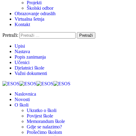
Projekti
Školski odbor
Obrazovanje odraslih
Virtualna šetnja
Kontakt
Pretraži:
Upisi
Nastava
Popis zanimanja
Učenici
Djelatnici škole
Važni dokumenti
Naslovnica
Novosti
O školi
Ukratko o školi
Povijest škole
Memorandum škole
Gdje se nalazimo?
Prošećimo školom