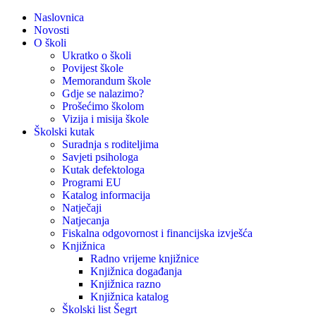
Naslovnica
Novosti
O školi
Ukratko o školi
Povijest škole
Memorandum škole
Gdje se nalazimo?
Prošećimo školom
Vizija i misija škole
Školski kutak
Suradnja s roditeljima
Savjeti psihologa
Kutak defektologa
Programi EU
Katalog informacija
Natječaji
Natjecanja
Fiskalna odgovornost i financijska izvješća
Knjižnica
Radno vrijeme knjižnice
Knjižnica događanja
Knjižnica razno
Knjižnica katalog
Školski list Šegrt