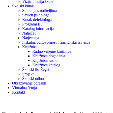
Vizija i misija škole
Školski kutak
Suradnja s roditeljima
Savjeti psihologa
Kutak defektologa
Programi EU
Katalog informacija
Natječaji
Natjecanja
Fiskalna odgovornost i financijska izvješća
Knjižnica
Radno vrijeme knjižnice
Knjižnica događanja
Knjižnica razno
Knjižnica katalog
Školski list Šegrt
Projekti
Školski odbor
Obrazovanje odraslih
Virtualna šetnja
Kontakt
Vijesti