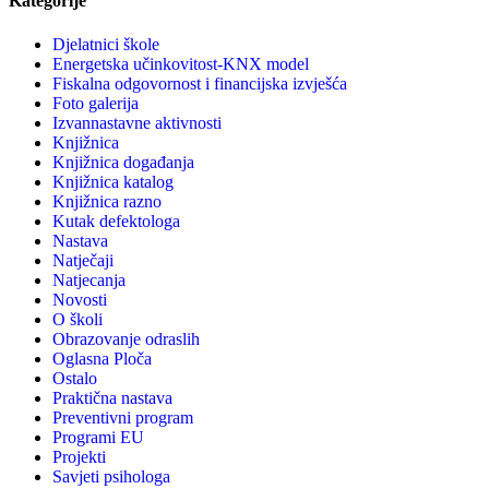
Kategorije
Djelatnici škole
Energetska učinkovitost-KNX model
Fiskalna odgovornost i financijska izvješća
Foto galerija
Izvannastavne aktivnosti
Knjižnica
Knjižnica događanja
Knjižnica katalog
Knjižnica razno
Kutak defektologa
Nastava
Natječaji
Natjecanja
Novosti
O školi
Obrazovanje odraslih
Oglasna Ploča
Ostalo
Praktična nastava
Preventivni program
Programi EU
Projekti
Savjeti psihologa