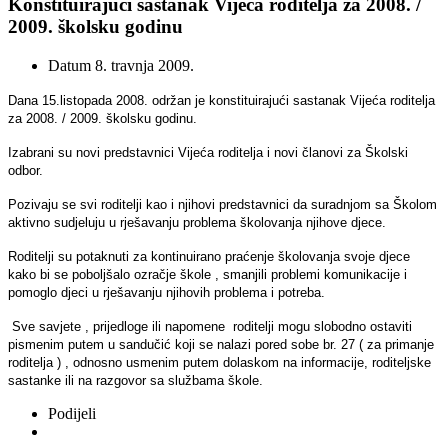
Konstituirajući sastanak Vijeća roditelja za 2008. /
2009. školsku godinu
Datum
8. travnja 2009.
Dana 15.listopada 2008. održan je
konstituirajući sastanak Vijeća roditelja
za 2008. / 2009. školsku godinu.
Izabrani su novi predstavnici Vijeća roditelja i novi članovi za Školski
odbor.
Pozivaju se svi roditelji kao i njihovi predstavnici da suradnjom sa Školom
aktivno sudjeluju u rješavanju problema školovanja njihove djece.
Roditelji su potaknuti za kontinuirano praćenje školovanja svoje djece
kako bi se poboljšalo ozračje škole , smanjili problemi komunikacije i
pomoglo djeci u rješavanju njihovih problema i potreba.
Sve savjete , prijedloge ili napomene
roditelji mogu slobodno ostaviti
pismenim putem u sandučić koji se nalazi pored sobe br. 27 ( za primanje
roditelja ) , odnosno usmenim putem dolaskom na informacije, roditeljske
sastanke ili na razgovor sa službama škole.
Podijeli