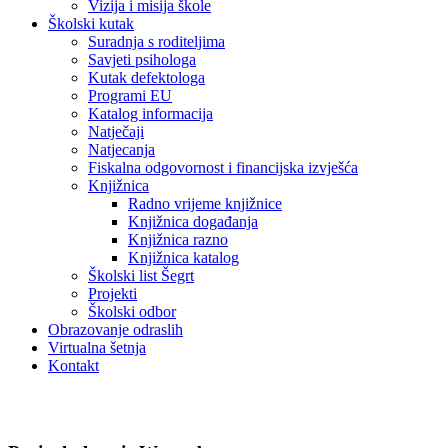
Vizija i misija škole
Školski kutak
Suradnja s roditeljima
Savjeti psihologa
Kutak defektologa
Programi EU
Katalog informacija
Natječaji
Natjecanja
Fiskalna odgovornost i financijska izvješća
Knjižnica
Radno vrijeme knjižnice
Knjižnica događanja
Knjižnica razno
Knjižnica katalog
Školski list Šegrt
Projekti
Školski odbor
Obrazovanje odraslih
Virtualna šetnja
Kontakt
Programi EU