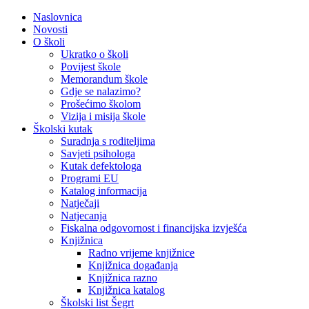
Naslovnica
Novosti
O školi
Ukratko o školi
Povijest škole
Memorandum škole
Gdje se nalazimo?
Prošećimo školom
Vizija i misija škole
Školski kutak
Suradnja s roditeljima
Savjeti psihologa
Kutak defektologa
Programi EU
Katalog informacija
Natječaji
Natjecanja
Fiskalna odgovornost i financijska izvješća
Knjižnica
Radno vrijeme knjižnice
Knjižnica događanja
Knjižnica razno
Knjižnica katalog
Školski list Šegrt