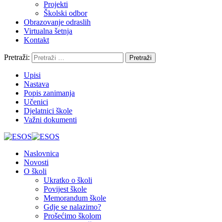
Projekti
Školski odbor
Obrazovanje odraslih
Virtualna šetnja
Kontakt
Pretraži:
Upisi
Nastava
Popis zanimanja
Učenici
Djelatnici škole
Važni dokumenti
Naslovnica
Novosti
O školi
Ukratko o školi
Povijest škole
Memorandum škole
Gdje se nalazimo?
Prošećimo školom