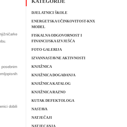
KATEGORIJE
DJELATNICI ŠKOLE
ENERGETSKA UČINKOVITOST-KNX
MODEL
njižničarke
FISKALNA ODGOVORNOST I
FINANCIJSKA IZVJEŠĆA
ebu.
FOTO GALERIJA
IZVANNASTAVNE AKTIVNOSTI
KNJIŽNICA
 s posebnim
emljopisnih
KNJIŽNICA DOGAĐANJA
KNJIŽNICA KATALOG
KNJIŽNICA RAZNO
KUTAK DEFEKTOLOGA
enici dobili
NASTAVA
NATJEČAJI
NATJECANJA