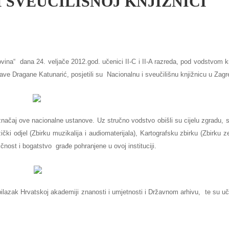
 SVEUČILIŠNOJ KNJIŽNICI
vina“ dana 24. veljače 2012.god. učenici II-C i II-A razreda, pod vodstvom k
ave Dragane Katunarić, posjetili su Nacionalnu i sveučilišnu knjižnicu u Zagr
 i značaj ove nacionalne ustanove. Uz stručno vodstvo obišli su cijelu zgradu,
čki odjel (Zbirku muzikalija i audiomaterijala), Kartografsku zbirku (Zbirku z
ifičnost i bogatstvo građe pohranjene u ovoj instituciji.
bilazak Hrvatskoj akademiji znanosti i umjetnosti i Državnom arhivu,
te su uč