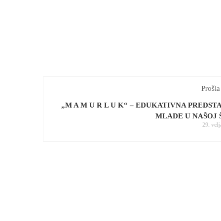
Prošla
„M A M U R L U K“ – EDUKATIVNA PREDST
MLADE U NAŠOJ 
29. vel