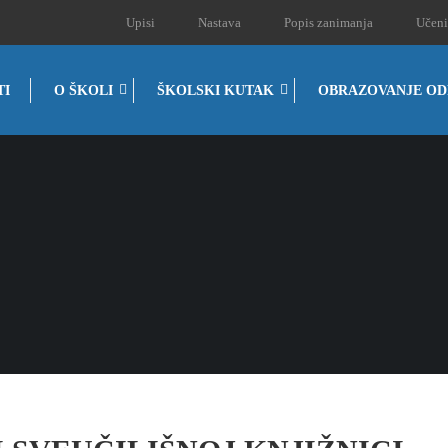
Upisi
Nastava
Popis zanimanja
Učeni
TI
O ŠKOLI
ŠKOLSKI KUTAK
OBRAZOVANJE OD