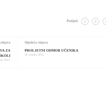
Podijeli
 objava
Sljedeća objava
AVA ZA
PROLJETNI ODMOR UČENIKA
26. ožujka 2012.
ŠKOLI
jače 2012.