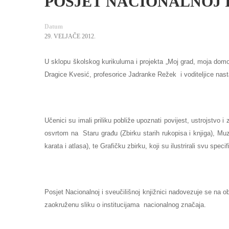
POSJET NACIONALNOJ I
Datum
29. VELJAČE 2012.
U sklopu školskog kurikuluma i projekta „Moj grad, moja domo
Dragice Kvesić, profesorice Jadranke Režek i voditeljice nast
Učenici su imali priliku pobliže upoznati povijest, ustrojstvo
osvrtom na Staru građu (Zbirku starih rukopisa i knjiga), Muzi
karata i atlasa), te Grafičku zbirku, koji su ilustrirali svu spec
Posjet Nacionalnoj i sveučilišnoj knjižnici nadovezuje se na o
zaokruženu sliku o institucijama
nacionalnog značaja.