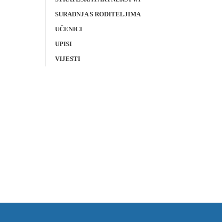
SURADNJA S RODITELJIMA
UČENICI
UPISI
VIJESTI