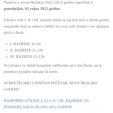
Nastava u novoj školskoj 2022./2023.godini započinje u
ponedjeljak
,
05.rujna 2022.godine.
Učenici svih I. II. i III. razreda dužni su taj dan doći u školu prema
rasporedu koji se nalazi u tablici na ovoj web stranici i na oglasnoj
ploči u školi:
I. RAZREDI 8-11h
II. RAZREDI 11-12h
III. RAZREDI 12-13h
Svi učenici će dobiti komplete udžbenika prvi dan škole, pa je
potrebno ponijeti ruksake ili torbe.
SVIMA ŽELIMO USPJEŠAN POČETAK NOVE ŠKOLSKE
GODINE!
RASPORED UČIONICA ZA I. II. I III. RAZREDE ZA
PONEDJELJAK 05.RUJNA 2022.GODINE