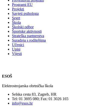
Preventivni program
Programi EU
Projekti
Savjeti psihologa
Segrt
Škola
Školski odbor
Športske aktivnosti
Strateška partnerstva
Suradnja s roditeljima
Učenici
Upisi
Vijesti
ESOŠ
Elektrostrojarska obrtnička škola
Selska cesta 83, Zagreb, HR
Tel: 01 3695 080; Fax: 01 3026 165
info@esos.hr