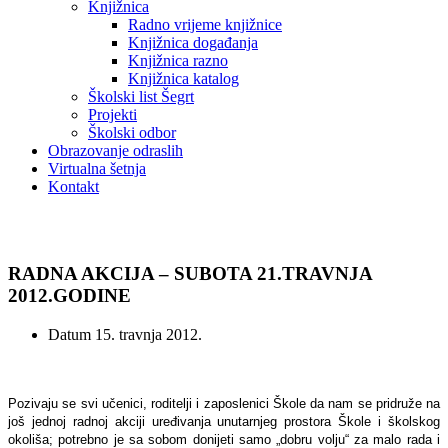
Knjižnica
Radno vrijeme knjižnice
Knjižnica događanja
Knjižnica razno
Knjižnica katalog
Školski list Šegrt
Projekti
Školski odbor
Obrazovanje odraslih
Virtualna šetnja
Kontakt
Vijesti
RADNA AKCIJA – SUBOTA 21.TRAVNJA
2012.GODINE
Datum
15. travnja 2012.
Pozivaju se svi učenici, roditelji i zaposlenici Škole da nam se pridruže na
još jednoj radnoj akciji uređivanja unutarnjeg prostora Škole i školskog
okoliša; potrebno je sa sobom donijeti samo „dobru volju“ za malo rada i