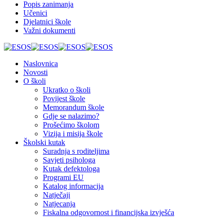
Popis zanimanja
Učenici
Djelatnici škole
Važni dokumenti
Naslovnica
Novosti
O školi
Ukratko o školi
Povijest škole
Memorandum škole
Gdje se nalazimo?
Prošećimo školom
Vizija i misija škole
Školski kutak
Suradnja s roditeljima
Savjeti psihologa
Kutak defektologa
Programi EU
Katalog informacija
Natječaji
Natjecanja
Fiskalna odgovornost i financijska izvješća