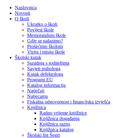
Naslovnica
Novosti
O školi
Ukratko o školi
Povijest škole
Memorandum škole
Gdje se nalazimo?
Prošećimo školom
Vizija i misija škole
Školski kutak
Suradnja s roditeljima
Savjeti psihologa
Kutak defektologa
Programi EU
Katalog informacija
Natječaji
Natjecanja
Fiskalna odgovornost i financijska izvješća
Knjižnica
Radno vrijeme knjižnice
Knjižnica događanja
Knjižnica razno
Knjižnica katalog
Školski list Šegrt