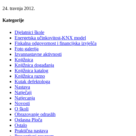
24. travnja 2012.
Kategorije
Djelatnici škole
Energetska učinkovitost-KNX model
Fiskalna odgovornost i financijska izvješća
Foto galerija
Izvannastavne aktivnosti
Knjižnica
Knjižnica događanja
Knjižnica katalog
Knjižnica razno
Kutak defektologa
Nastava
Natječaji
Natjecanja
Novosti
O školi
Obrazovanje odraslih
Oglasna Ploča
Ostalo
Praktična nastava