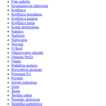
Foto galerija
Izvannastavne aktivnosti
Knjižnica
Knjižnica događanja
Knjižnica katalog
Knjižnica razno
Kutak defektologa
Nastava
Natječaji
Natjecanja
Novosti
O školi
Obrazovanje odraslih
Oglasna Ploča
Ostalo
Praktična nastava
Preventivni program
Programi EU
Projekti
Savjeti psihologa
Segrt
Škola
Školski odbor
Športske aktivnosti
Strateška partnerstva