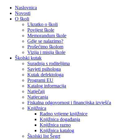
Naslovnica
Novosti
O školi
Ukratko o školi
Povijest škole
Memorandum škole
Gdje se nalazimo?
Prošećimo školom
Vizija i misija škole
Školski kutak
Suradnja s roditeljima
Savjeti psihologa
Kutak defektologa
Programi EU
Katalog informacija
Natječaji
Natjecanja
Fiskalna odgovornost i financijska izvješća
Knjižnica
Radno vrijeme knjižnice
Knjižnica događanja
Knjižnica razno
Knjižnica katalog
Školski list Šegrt