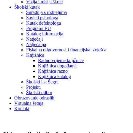
Vizija i misija škole
Školski kutak
Suradnja s roditeljima
Savjeti psihologa
Kutak defektologa
Programi EU
Katalog informacija
Natječaji
Natjecanja
Fiskalna odgovornost i financijska izvješća
Knjižnica
Radno vrijeme knjižnice
Knjižnica događanja
Knjižnica razno
Knjižnica katalog
Školski list Šegrt
Projekti
Školski odbor
Obrazovanje odraslih
Virtualna šetnja
Kontakt
Vijesti