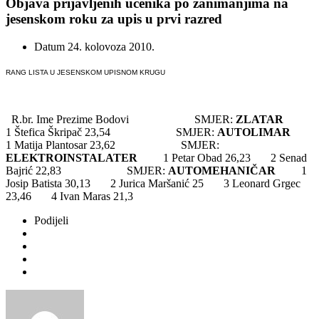
Objava prijavljenih učenika po zanimanjima na
jesenskom roku za upis u prvi razred
Datum
24. kolovoza 2010.
RANG LISTA U JESENSKOM UPISNOM KRUGU
R.br. Ime Prezime Bodovi SMJER:
ZLATAR
1 Štefica Škripač 23,54 SMJER:
AUTOLIMAR
1 Matija Plantosar 23,62 SMJER:
ELEKTROINSTALATER
1 Petar Obad 26,23 2 Senad
Bajrić 22,83 SMJER:
AUTOMEHANIČAR
1
Josip Batista 30,13 2 Jurica Maršanić 25 3 Leonard Grgec
23,46 4 Ivan Maras 21,3
Podijeli