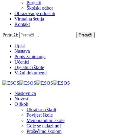
Projekti
Školski odbor
Obrazovanje odraslih
Virtualna šetnja
Kontakt
Pretraži:
Upisi
Nastava
Popis zanimanja
Učenici
Djelatnici škole
Važni dokumenti
Naslovnica
Novosti
O školi
Ukratko o školi
Povijest škole
Memorandum škole
Gdje se nalazimo?
Prošećimo školom