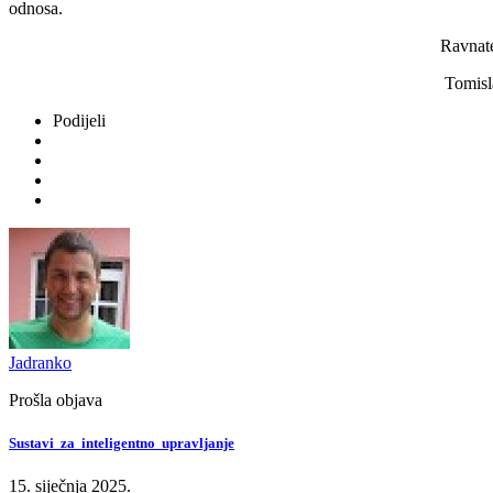
odnosa.
Ravnatelj
Tomislav Antolović, mag
Podijeli
Jadranko
Prošla objava
Sustavi za inteligentno upravljanje
15. siječnja 2025.