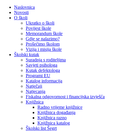
Naslovnica
Novosti
O školi
Ukratko o školi
Povijest škole
Memorandum škole
Gdje se nalazimo?
Prošećimo školom
Vizija i misija škole
Školski kutak
Suradnja s roditeljima
Savjeti psihologa
Kutak defektologa
Programi EU
Katalog informacija
Natječaji
Natjecanja
Fiskalna odgovornost i financijska izvješća
Knjižnica
Radno vrijeme knjižnice
Knjižnica događanja
Knjižnica razno
Knjižnica katalog
Školski list Šegrt