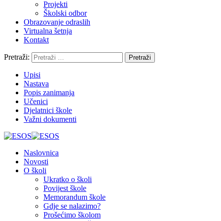
Projekti
Školski odbor
Obrazovanje odraslih
Virtualna šetnja
Kontakt
Pretraži:
Upisi
Nastava
Popis zanimanja
Učenici
Djelatnici škole
Važni dokumenti
Naslovnica
Novosti
O školi
Ukratko o školi
Povijest škole
Memorandum škole
Gdje se nalazimo?
Prošećimo školom