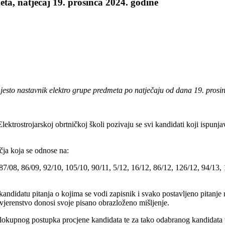
ta, natječaj 19. prosinca 2024. godine
 godine
jesto nastavnik elektro grupe predmeta po natječaju od dana 19. prosi
ktrostrojarskoj obrtničkoj školi pozivaju se svi kandidati koji ispunja
čja koja se odnose na:
7/08, 86/09, 92/10, 105/10, 90/11, 5/12, 16/12, 86/12, 126/12, 94/13, 
 kandidatu pitanja o kojima se vodi zapisnik i svako postavljeno pitan
vjerenstvo donosi svoje pisano obrazloženo mišljenje.
jelokupnog postupka procjene kandidata te za tako odabranog kandidata