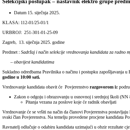
Selekcijski postupak – nastavnik elektro grupe predme
Datum
15. siječnja 2025.
KLASA: 112-01/25-01/1
URBROJ: 251-301-01-25-09
Zagreb, 13. siječnja 2025.
Predmet :
Sadržaj i način selekcije vrednovanja kandidata za radno m
– obavijest kandidatima
Sukladno odredbama Pravilnika o načinu i postupku zapošljavanja u Ele
godine u 10:00 sati.
Vrednovanje kandidata obavit će Povjerenstvo
razgovorom i
z podru
Zakon o odgoju i obrazovanju u osnovnoj i srednjoj školi (NN 8
Pitanja vezana za poslove koje će radnik obavljati
Vrednovanje će se vršiti na način da članovi Povjerenstva postavljaju
svaki član Povjerenstva. Na temelju provedene procjene kandidata Po
Ravnatelj odlučuje o odabiru kandidata uzimajući u obzir rezultate c