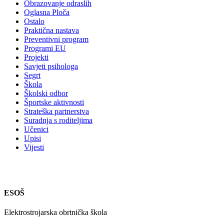
Obrazovanje odraslih
Oglasna Ploča
Ostalo
Praktična nastava
Preventivni program
Programi EU
Projekti
Savjeti psihologa
Segrt
Škola
Školski odbor
Športske aktivnosti
Strateška partnerstva
Suradnja s roditeljima
Učenici
Upisi
Vijesti
ESOŠ
Elektrostrojarska obrtnička škola