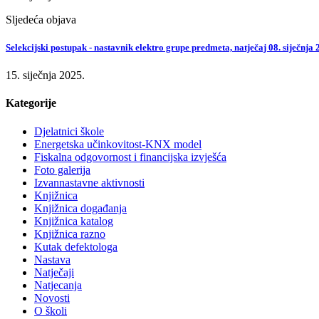
Sljedeća objava
Selekcijski postupak - nastavnik elektro grupe predmeta, natječaj 08. siječnja
15. siječnja 2025.
Kategorije
Djelatnici škole
Energetska učinkovitost-KNX model
Fiskalna odgovornost i financijska izvješća
Foto galerija
Izvannastavne aktivnosti
Knjižnica
Knjižnica događanja
Knjižnica katalog
Knjižnica razno
Kutak defektologa
Nastava
Natječaji
Natjecanja
Novosti
O školi