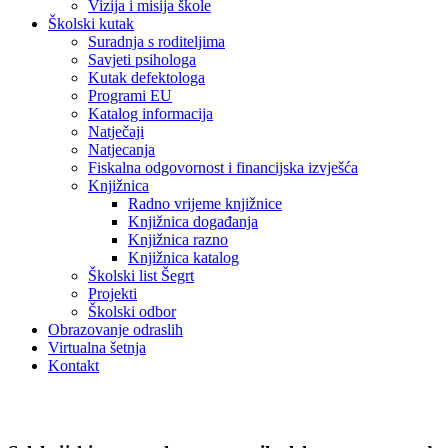
Vizija i misija škole
Školski kutak
Suradnja s roditeljima
Savjeti psihologa
Kutak defektologa
Programi EU
Katalog informacija
Natječaji
Natjecanja
Fiskalna odgovornost i financijska izvješća
Knjižnica
Radno vrijeme knjižnice
Knjižnica događanja
Knjižnica razno
Knjižnica katalog
Školski list Šegrt
Projekti
Školski odbor
Obrazovanje odraslih
Virtualna šetnja
Kontakt
Natječaji