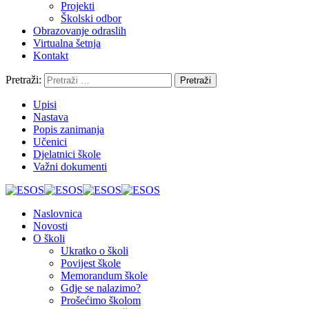
Projekti
Školski odbor
Obrazovanje odraslih
Virtualna šetnja
Kontakt
Pretraži:
Upisi
Nastava
Popis zanimanja
Učenici
Djelatnici škole
Važni dokumenti
Naslovnica
Novosti
O školi
Ukratko o školi
Povijest škole
Memorandum škole
Gdje se nalazimo?
Prošećimo školom