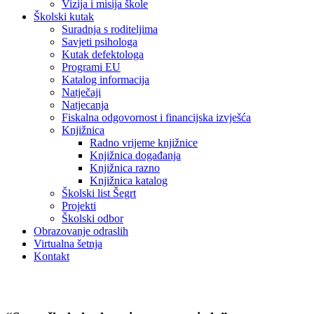
Vizija i misija škole
Školski kutak
Suradnja s roditeljima
Savjeti psihologa
Kutak defektologa
Programi EU
Katalog informacija
Natječaji
Natjecanja
Fiskalna odgovornost i financijska izvješća
Knjižnica
Radno vrijeme knjižnice
Knjižnica događanja
Knjižnica razno
Knjižnica katalog
Školski list Šegrt
Projekti
Školski odbor
Obrazovanje odraslih
Virtualna šetnja
Kontakt
Novosti