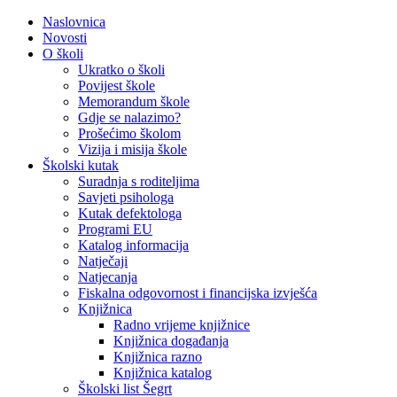
Naslovnica
Novosti
O školi
Ukratko o školi
Povijest škole
Memorandum škole
Gdje se nalazimo?
Prošećimo školom
Vizija i misija škole
Školski kutak
Suradnja s roditeljima
Savjeti psihologa
Kutak defektologa
Programi EU
Katalog informacija
Natječaji
Natjecanja
Fiskalna odgovornost i financijska izvješća
Knjižnica
Radno vrijeme knjižnice
Knjižnica događanja
Knjižnica razno
Knjižnica katalog
Školski list Šegrt