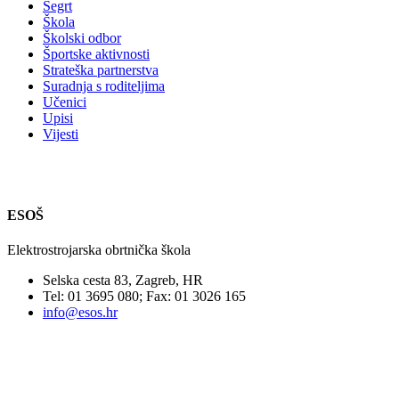
Segrt
Škola
Školski odbor
Športske aktivnosti
Strateška partnerstva
Suradnja s roditeljima
Učenici
Upisi
Vijesti
ESOŠ
Elektrostrojarska obrtnička škola
Selska cesta 83, Zagreb, HR
Tel: 01 3695 080; Fax: 01 3026 165
info@esos.hr