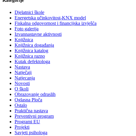
Kategorije
Djelatnici škole
Energetska učinkovitost-KNX model
Fiskalna odgovornost i financijska izvješća
Foto galerija
Izvannastavne aktivnosti
Knjižnica
Knjižnica događanja
Knjižnica katalog
Knjižnica razno
Kutak defektologa
Nastava
Natječaji
Natjecanja
Novosti
O školi
Obrazovanje odraslih
Oglasna Ploča
Ostalo
Praktična nastava
Preventivni program
Programi EU
Projekti
Savjeti psihologa