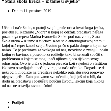
“Stara škola kreka – iz tame u svjetlo”
Datum
11. prosinca 2019.
Učenici naše škole, u pratnji svojih profesorica hrvatskoga jezika,
posjetili su Kazalište „Vidra“ u kojoj se održala predstava našega
poznatoga repera Marina Ivanovića Stoke pod nazivom „ Stara
škola kreka – iz tame u svjetlo“. Radi se o autobiografskoj drami u
kojoj naš reper iznosi svoju životnu priču o paklu droge u kojem se
našao. To je predstava za svakoga od nas, neovisno o zvanju i poslu
kojim se bavimo, a posebno za roditelje kako bi se znali suočiti s
problemom u kojem se mogu naći njihova djeca tijekom svoga
odrastanja. Ovo je priča o jednom pjevaču koji svjedoči o vlastitom
iskustvu ostavljajući upečatljiv trag na naše učenike. Događa se da
neki od njih odlaze na predstave nekoliko puta slušajući ponovno
njegovu priču. Zato pozivamo sve učenike, koji još nisu bili, da
dođu na predstavu i poslušaju poučnu životnu lekciju koja nikoga
od nas ne ostavlja ravnodušnim!
Podijeli