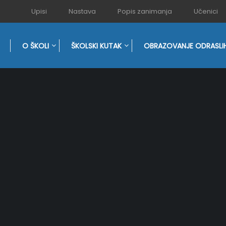
Upisi
Nastava
Popis zanimanja
Učenici
O ŠKOLI
ŠKOLSKI KUTAK
OBRAZOVANJE ODRASLI