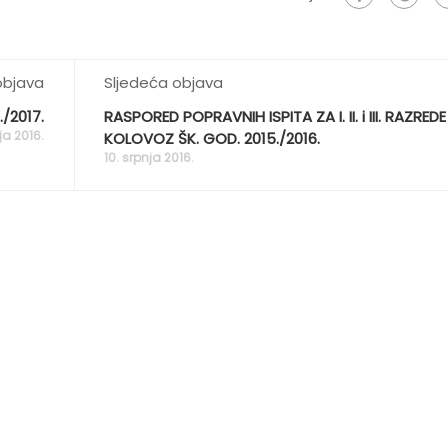
objava
Sljedeća objava
./2017.
RASPORED POPRAVNIH ISPITA ZA I. II. i III. RAZREDE
ja 2016.
KOLOVOZ ŠK. GOD. 2015./2016.
10. srpnja 2016.