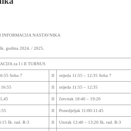
nika
I INFORMACIJA NASTAVNIKA
šk. godina 2024. / 2025.
CIJA za I i II TURNUS
16:55 Soba 7
II
srijeda 11:55 – 12:35 Soba 7
– 16:55
II
srijeda 11:55 – 12:35
11,45
II
četvrtak 18:40 – 19:20
:55
II
Ponedjeljak 11:00-11:45
:15 šk. rad. R-3
II
Utorak 12:40 – 13:20 šk. rad. R-3