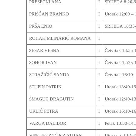
PRESEČKI ANA
I
SRIJEDA 8:20-9
PRIŠĆAN BRANKO
I
Utorak 12:00 – 
PRŠA ENIO
I
SRIJEDA 18:35-
ROHAK MLINARIĆ ROMANA
I
SESAR VESNA
I
Četvrtak 18:35-
SOHOR IVAN
I
Četvrtak 12:35-
STRAŽIČIĆ SANDA
I
Četvrtak 16:10 
STUPIN PATRIK
I
Utorak 18:40-19
ŠMAGUC DRAGUTIN
I
Utorak 12:40-13
URLIĆ PETRA
I
Utorak 16:10-16
VARGA DALIBOR
I
Petak 13:30-14:1
VINCEKOVIĆ KRISTIJAN
I
Utorak od 12:30