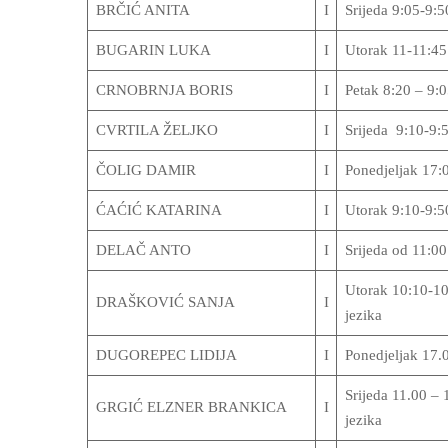
BRČIĆ ANITA
I
Srijeda 9:05-9:5
BUGARIN LUKA
I
Utorak 11-11:45
CRNOBRNJA BORIS
I
Petak 8:20 – 9:
CVRTILA ŽELJKO
I
Srijeda 9:10-9:
ČOLIG DAMIR
I
Ponedjeljak 17:
ĆAĆIĆ KATARINA
I
Utorak 9:10-9:5
DELAČ ANTO
I
Srijeda od 11:00
Utorak 10:10-10:
DRAŠKOVIĆ SANJA
I
jezika
DUGOREPEC LIDIJA
I
Ponedjeljak 17.
Srijeda 11.00 – 
GRGIĆ ELZNER BRANKICA
I
jezika