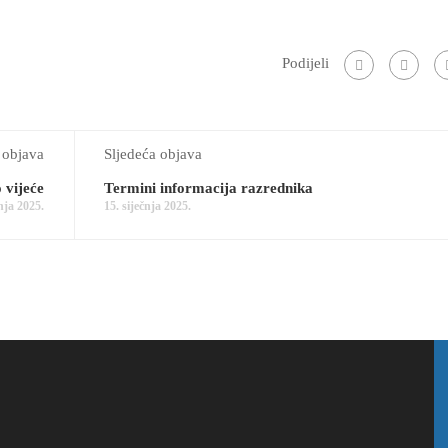
Podijeli
 objava
Sljedeća objava
 vijeće
Termini informacija razrednika
čnja 2025.
15. siječnja 2025.