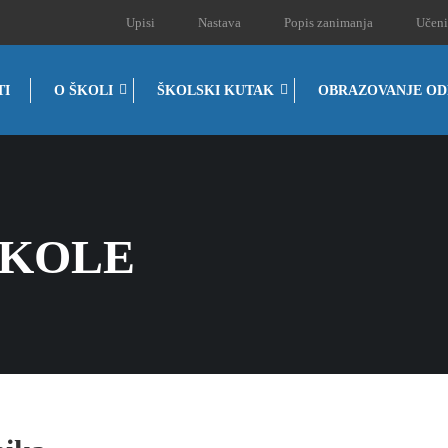
Upisi
Nastava
Popis zanimanja
Učeni
TI
O ŠKOLI
ŠKOLSKI KUTAK
OBRAZOVANJE OD
ŠKOLE