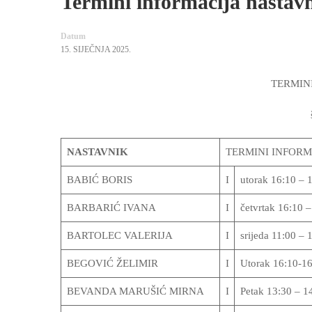
Termini informacija nastav
Datum
15. SIJEČNJA 2025.
TERMIN
NASTAVNIK
TERMINI INFORMA
BABIĆ BORIS
I
utorak 16:10 – 
BARBARIĆ IVANA
I
četvrtak 16:10 
BARTOLEC VALERIJA
I
srijeda 11:00 – 
BEGOVIĆ ŽELIMIR
I
Utorak 16:10-16
BEVANDA MARUŠIĆ MIRNA
I
Petak 13:30 – 14