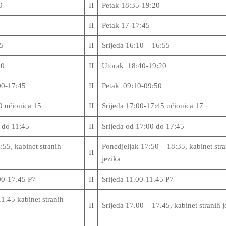
0
II
Petak 18:35-19:20
II
Petak 17-17:45
05
II
Srijeda 16:10 – 16:55
50
II
Utorak 18:40-19:20
00-17:45
II
Petak 09:10-09:50
0 učionica 15
II
Srijeda 17:00-17:45 učionica 17
 do 11:45
II
Srijeda od 17:00 do 17:45
55, kabinet stranih
Ponedjeljak 17:50 – 18:35, kabinet stra
II
jezika
00-17.45 P7
II
Srijeda 11.00-11.45 P7
11.45 kabinet stranih
II
Srijeda 17.00 – 17.45, kabinet stranih j