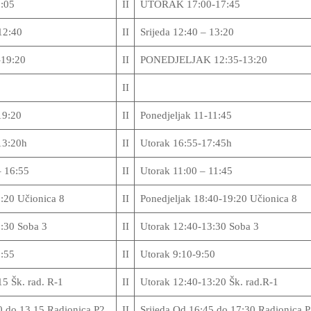
:05
II
UTORAK 17:00-17:45
12:40
II
Srijeda 12:40 – 13:20
19:20
II
PONEDJELJAK 12:35-13:20
II
19:20
II
Ponedjeljak 11-11:45
13:20h
II
Utorak 16:55-17:45h
– 16:55
II
Utorak 11:00 – 11:45
:20 Učionica 8
II
Ponedjeljak 18:40-19:20 Učionica 8
:30 Soba 3
II
Utorak 12:40-13:30 Soba 3
:55
II
Utorak 9:10-9:50
5 Šk. rad. R-1
II
Utorak 12:40-13:20 Šk. rad.R-1
 do 13.15 Radionica P2
II
Srijeda Od 16:45 do 17:30 Radionica P