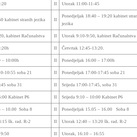
9:20
II
Utorak 11:00-11-45
Ponedjeljak 18:40 – 19:20 kabinet stra
0 kabinet stranih jezika
II
jezika
20, kabinet Računalstva
II
Utorak 9:10-9:50, kabinet Računalstv
9:20h
II
Četvrtak 12:45-13:20.
0 – 10:00h
II
Ponedjeljak 16:00 – 17:00h
10-10:55 soba 21
II
Ponedjeljak 17:00-17:45 soba 21
1:45 soba 31
II
Srijeda 17:00-17:45, soba 31
5:00 Kabinet P6
II
Srijeda 9:10 – 10:00 Kabinet P6
5 – 10.00 Soba 8
II
Ponedjeljak 15.05 – 16.00 Soba 8
:15 šk. rad. R-2
II
Utorak 12:40 – 13:20 šk. rad. R-2
 9:50
II
Utorak, 16:10 – 16:55