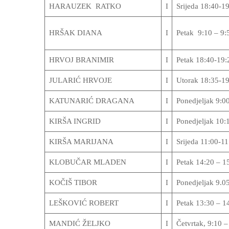
HARAUZEK RATKO
I
Srijeda 18:40-1
HRŠAK DIANA
I
Petak 9:10 – 9:5
HRVOJ BRANIMIR
I
Petak 18:40-19:
JULARIĆ HRVOJE
I
Utorak 18:35-1
KATUNARIĆ DRAGANA
I
Ponedjeljak 9:0
KIRŠA INGRID
I
Ponedjeljak 10:
KIRŠA MARIJANA
I
Srijeda 11:00-1
KLOBUČAR MLADEN
I
Petak 14:20 – 1
KOČIŠ TIBOR
I
Ponedjeljak 9.0
LEŠKOVIĆ ROBERT
I
Petak 13:30 – 14
MANDIĆ ŽELJKO
I
Četvrtak, 9:10 –