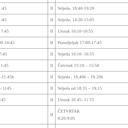
1:45
II
Srijeda, 18:40-19:20
1:45
II
Srijeda, 14:20-15:05
17:45
II
Utorak 10:10-10:55
00-10:45
II
Ponedjeljak 17:00-17:45
7:45
II
Srijeda 16:10- 16:55
 11:45
II
Četvrtak 15:10 – 15:50
h-11.45h
II
Srijeda , 18.40h – 19.20h
5- 1145
II
Srijeda od 18.35 – 19.15
145
II
Utorak 10 45- 11 55
ČETVRTAK
II
8:20-9:05