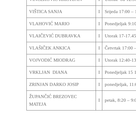
VIŠTICA SANJA
I
Srijeda 17:00 – 
VLAHOVIĆ MARIO
I
Ponedjeljak 9:1
VLAIČEVIĆ DUBRAVKA
I
Utorak 17-17.4
VLAŠIČEK ANKICA
I
Četvrtak 17:00 
VOJVODIĆ MIODRAG
I
Utorak 12:40-13
VRKLJAN DIANA
I
Ponedjeljak 15 
ZRINJAN DARKO JOSIP
I
ponedjeljak, 11
ŽUPANČIĆ BREZOVEC
I
petak, 8:20 – 9:
MATEJA