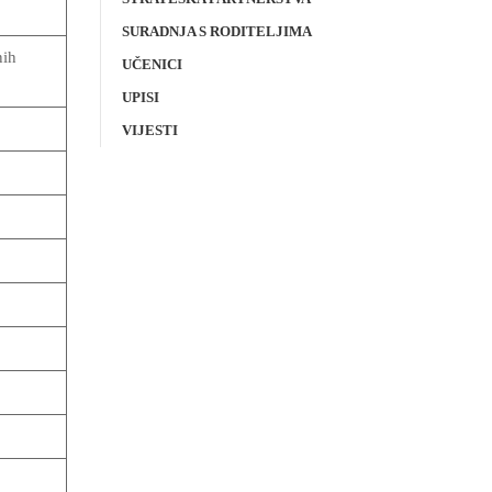
SURADNJA S RODITELJIMA
nih
UČENICI
UPISI
a
VIJESTI