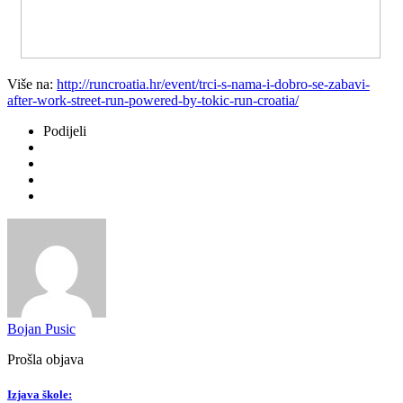
Više na:
http://runcroatia.hr/event/trci-s-nama-i-dobro-se-zabavi-
after-work-street-run-powered-by-tokic-run-croatia/
Podijeli
Bojan Pusic
Prošla objava
Izjava škole: