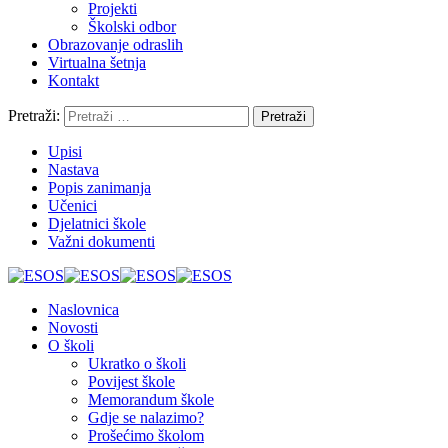
Projekti
Školski odbor
Obrazovanje odraslih
Virtualna šetnja
Kontakt
Pretraži:
Upisi
Nastava
Popis zanimanja
Učenici
Djelatnici škole
Važni dokumenti
Naslovnica
Novosti
O školi
Ukratko o školi
Povijest škole
Memorandum škole
Gdje se nalazimo?
Prošećimo školom