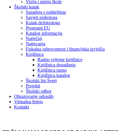
Vizija i misija škole
Školski kutak
Suradnja s roditeljima
Savjeti psihologa
Kutak defektologa
Programi EU
Katalog informacija
Natječaji
Natjecanja
Fiskalna odgovornost i financijska izvješća
Knjižnica
Radno vrijeme knjižnice
Knjižnica događanja
Knjižnica razno
Knjižnica katalog
Školski list Šegrt
Projekti
Školski odbor
Obrazovanje odraslih
Virtualna šetnja
Kontakt
Natjecanja