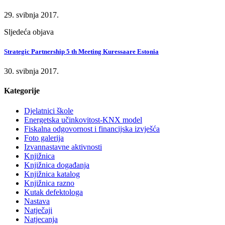
29. svibnja 2017.
Sljedeća objava
Strategic Partnership 5 th Meeting Kuressaare Estonia
30. svibnja 2017.
Kategorije
Djelatnici škole
Energetska učinkovitost-KNX model
Fiskalna odgovornost i financijska izvješća
Foto galerija
Izvannastavne aktivnosti
Knjižnica
Knjižnica događanja
Knjižnica katalog
Knjižnica razno
Kutak defektologa
Nastava
Natječaji
Natjecanja