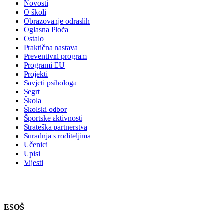
Novosti
O školi
Obrazovanje odraslih
Oglasna Ploča
Ostalo
Praktična nastava
Preventivni program
Programi EU
Projekti
Savjeti psihologa
Segrt
Škola
Školski odbor
Športske aktivnosti
Strateška partnerstva
Suradnja s roditeljima
Učenici
Upisi
Vijesti
ESOŠ