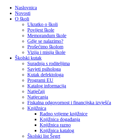
Naslovnica
Novosti
O školi
Ukratko o školi
Povijest škole
Memorandum škole
Gdje se nalazimo?
Prošećimo školom
Vizija i misija škole
Školski kutak
Suradnja s roditeljima
Savjeti psihologa
Kutak defektologa
Programi EU
Katalog informacija
Natječaji
Natjecanja
Fiskalna odgovornost i financijska izvješća
Knjižnica
Radno vrijeme knjižnice
Knjižnica događanja
Knjižnica razno
Knjižnica katalog
Školski list Šegrt