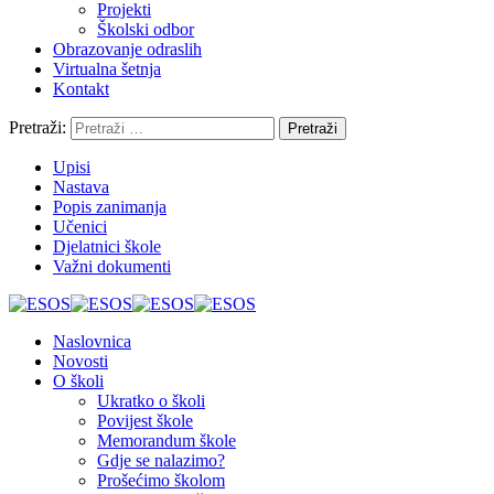
Projekti
Školski odbor
Obrazovanje odraslih
Virtualna šetnja
Kontakt
Pretraži:
Upisi
Nastava
Popis zanimanja
Učenici
Djelatnici škole
Važni dokumenti
Naslovnica
Novosti
O školi
Ukratko o školi
Povijest škole
Memorandum škole
Gdje se nalazimo?
Prošećimo školom