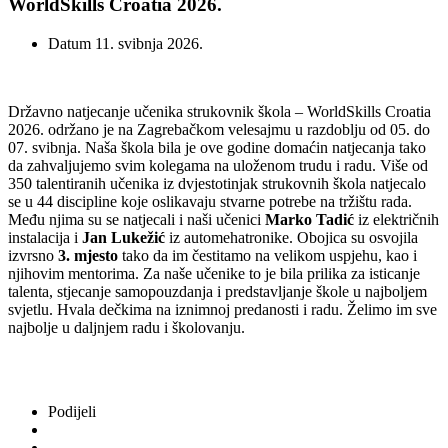
WorldSkills Croatia 2026.
Datum
11. svibnja 2026.
Državno natjecanje učenika strukovnik škola – WorldSkills Croatia
2026. održano je na Zagrebačkom velesajmu u razdoblju od 05. do
07. svibnja. Naša škola bila je ove godine domaćin natjecanja tako
da zahvaljujemo svim kolegama na uloženom trudu i radu. Više od
350 talentiranih učenika iz dvjestotinjak strukovnih škola natjecalo
se u 44 discipline koje oslikavaju stvarne potrebe na tržištu rada.
Među njima su se natjecali i naši učenici
Marko Tadić
iz električnih
instalacija i
Jan Lukežić
iz automehatronike. Obojica su osvojila
izvrsno
3. mjesto
tako da im čestitamo na velikom uspjehu, kao i
njihovim mentorima. Za naše učenike to je bila prilika za isticanje
talenta, stjecanje samopouzdanja i predstavljanje škole u najboljem
svjetlu. Hvala dečkima na iznimnoj predanosti i radu. Želimo im sve
najbolje u daljnjem radu i školovanju.
Podijeli