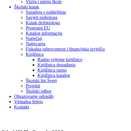
Vizija i misija škole
Školski kutak
Suradnja s roditeljima
Savjeti psihologa
Kutak defektologa
Programi EU
Katalog informacija
Natječaji
Natjecanja
Fiskalna odgovornost i financijska izvješća
Knjižnica
Radno vrijeme knjižnice
Knjižnica događanja
Knjižnica razno
Knjižnica katalog
Školski list Šegrt
Projekti
Školski odbor
Obrazovanje odraslih
Virtualna šetnja
Kontakt
Novosti