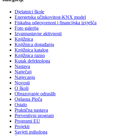
Djelatnici škole
Energetska učinkovitost-KNX model
Fiskalna odgovornost i financijska izvješća
Foto galerija
Izvannastavne aktivnosti
Knjižnica
Knjižnica događanja
Knjižnica katalog
Knjižnica razno
Kutak defektologa
Nastava
Natječaji
Natjecanja
Novosti
O školi
Obrazovanje odraslih
Oglasna Ploča
Ostalo
Praktična nastava
Preventivni program
Programi EU
Projekti
Savjeti psihologa