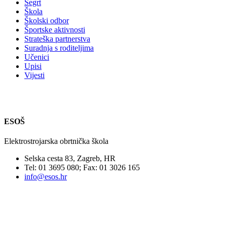
Segrt
Škola
Školski odbor
Športske aktivnosti
Strateška partnerstva
Suradnja s roditeljima
Učenici
Upisi
Vijesti
ESOŠ
Elektrostrojarska obrtnička škola
Selska cesta 83, Zagreb, HR
Tel: 01 3695 080; Fax: 01 3026 165
info@esos.hr