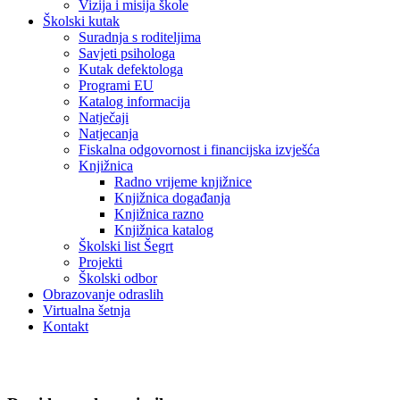
Vizija i misija škole
Školski kutak
Suradnja s roditeljima
Savjeti psihologa
Kutak defektologa
Programi EU
Katalog informacija
Natječaji
Natjecanja
Fiskalna odgovornost i financijska izvješća
Knjižnica
Radno vrijeme knjižnice
Knjižnica događanja
Knjižnica razno
Knjižnica katalog
Školski list Šegrt
Projekti
Školski odbor
Obrazovanje odraslih
Virtualna šetnja
Kontakt
Knjižnica