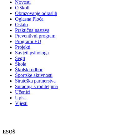
Novosti
O školi
Obrazovanje odraslih
Oglasna Ploča
Ostalo
Praktična nastava
Preventivni program
Programi EU
Projekti
Savjeti psihologa
Segrt
Škola
Školski odbor
Športske aktivnosti
Strateška partnerstva
Suradnja s roditeljima
Učenici
Upisi
Vijesti
ESOŠ