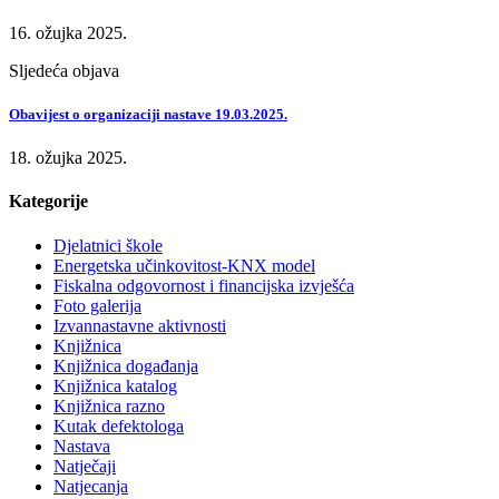
16. ožujka 2025.
Sljedeća objava
Obavijest o organizaciji nastave 19.03.2025.
18. ožujka 2025.
Kategorije
Djelatnici škole
Energetska učinkovitost-KNX model
Fiskalna odgovornost i financijska izvješća
Foto galerija
Izvannastavne aktivnosti
Knjižnica
Knjižnica događanja
Knjižnica katalog
Knjižnica razno
Kutak defektologa
Nastava
Natječaji
Natjecanja