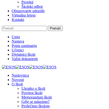
Projekti
Školski odbor
Obrazovanje odraslih
Virtualna šetnja
Kontakt
Pretraži:
Upisi
Nastava
Popis zanimanja
Učenici
Djelatnici škole
Važni dokumenti
Naslovnica
Novosti
O školi
Ukratko o školi
Povijest škole
Memorandum škole
Gdje se nalazimo?
Prošećimo školom