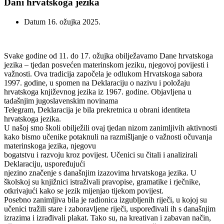
Dani hrvatskoga jezika
Datum
16. ožujka 2025.
Svake godine od 11. do 17. ožujka obilježavamo Dane hrvatskoga
jezika – tjedan posvećen materinskom jeziku, njegovoj povijesti i
važnosti. Ova tradicija započela je odlukom Hrvatskoga sabora
1997. godine, u spomen na Deklaraciju o nazivu i položaju
hrvatskoga književnog jezika iz 1967. godine. Objavljena u
tadašnjim jugoslavenskim novinama
Telegram, Deklaracija je bila prekretnica u obrani identiteta
hrvatskoga jezika.
U našoj smo školi obilježili ovaj tjedan nizom zanimljivih aktivnosti
kako bismo učenike potaknuli na razmišljanje o važnosti očuvanja
materinskoga jezika, njegovu
bogatstvu i razvoju kroz povijest. Učenici su čitali i analizirali
Deklaraciju, uspoređujući
njezino značenje s današnjim izazovima hrvatskoga jezika. U
školskoj su knjižnici istraživali pravopise, gramatike i rječnike,
otkrivajući kako se jezik mijenjao tijekom povijest.
Posebno zanimljiva bila je radionica izgubljenih riječi, u kojoj su
učenici tražili stare i zaboravljene riječi, uspoređivali ih s današnjim
izrazima i izrađivali plakat. Tako su, na kreativan i zabavan način,