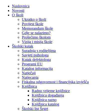
Naslovnica
Novosti
O školi
Ukratko o školi
Povijest škole
Memorandum škole
Gdje se nalazimo?
Prošećimo školom
Vizija i misija škole
Školski kutak
Suradnja s roditeljima
Savjeti psihologa
Kutak defektologa
Programi EU
Katalog informacija
Natječaji
Natjecanja
Fiskalna odgovornost i financijska izvješća
Knjižnica
Radno vrijeme knjižnice
Knjižnica događanja
Knjižnica razno
Knjižnica katalog
Školski list Šegrt