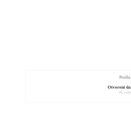
Prošla
Otvoreni da
26. svib