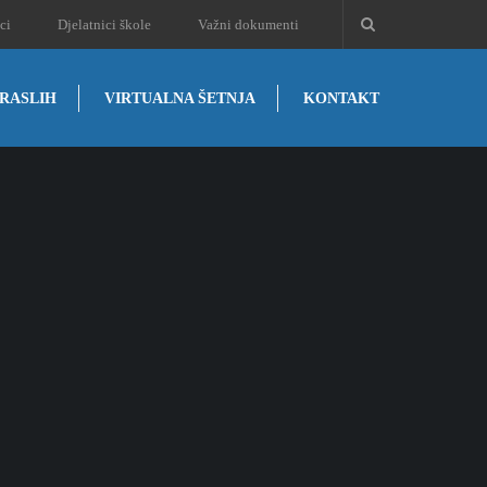
ci
Djelatnici škole
Važni dokumenti
RASLIH
VIRTUALNA ŠETNJA
KONTAKT