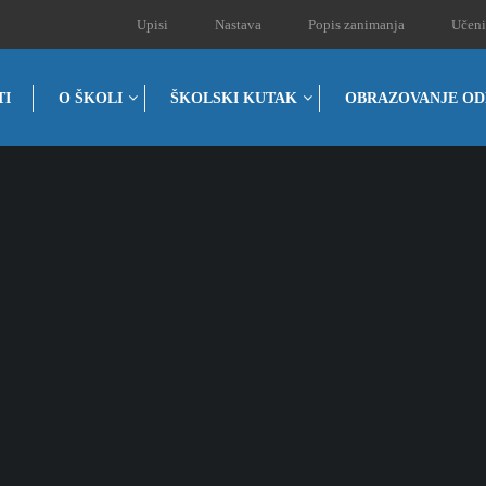
Upisi
Nastava
Popis zanimanja
Učeni
TI
O ŠKOLI
ŠKOLSKI KUTAK
OBRAZOVANJE OD