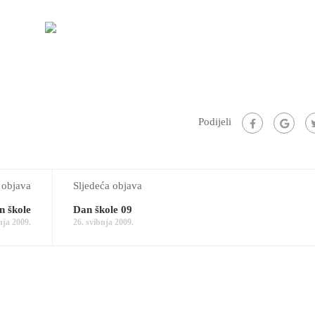
Podijeli
 objava
Sljedeća objava
n škole
Dan škole 09
nja 2009.
26. svibnja 2009.