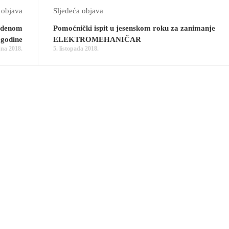
 objava
Sljedeća objava
vedenom
Pomoćnički ispit u jesenskom roku za zanimanje
 godine
ELEKTROMEHANIČAR
jna 2018.
5. listopada 2018.