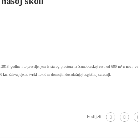
 našoj školi
9.2018. godine i to preseljenjem iz starog prostora na Samoborskoj cesti od 600 m² u novi, ve
0 kn. Zahvaljujemo tvrtki Tokić na donaciji i dosadašnjoj uspješnoj suradnji.
Podijeli