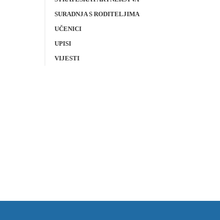
SURADNJA S RODITELJIMA
UČENICI
UPISI
VIJESTI