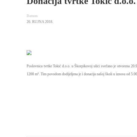
Donacija tvrtke Tokić d.o.o.
Datum
26. RUJNA 2018.
Poslovnica tvrtke Tokić d.o.o. u Škorpikovoj ulici svečano je otvorena 20.
1200 m². Tim povodom dodijeljena je i donacija našoj školi u iznosu od 5.00