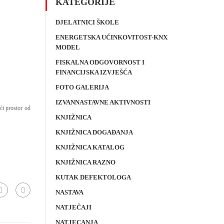
KATEGORIJE
DJELATNICI ŠKOLE
ENERGETSKA UČINKOVITOST-KNX
MODEL
FISKALNA ODGOVORNOST I
FINANCIJSKA IZVJEŠĆA
FOTO GALERIJA
IZVANNASTAVNE AKTIVNOSTI
ći prostor od
KNJIŽNICA
KNJIŽNICA DOGAĐANJA
KNJIŽNICA KATALOG
KNJIŽNICA RAZNO
KUTAK DEFEKTOLOGA
NASTAVA
NATJEČAJI
NATJECANJA