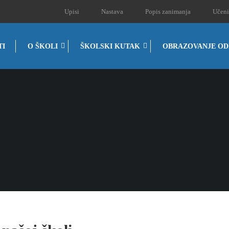
Upisi
Nastava
Popis zanimanja
Učeni
TI
O ŠKOLI
ŠKOLSKI KUTAK
OBRAZOVANJE OD