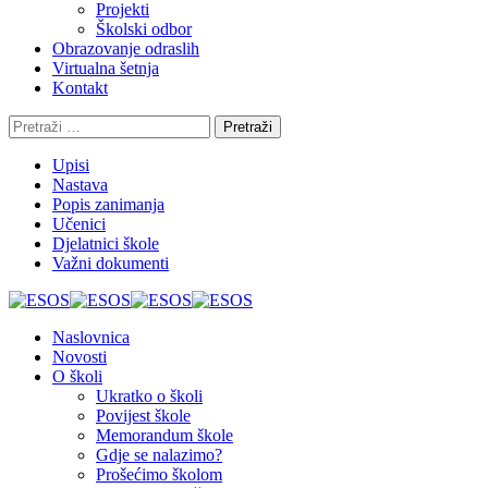
Projekti
Školski odbor
Obrazovanje odraslih
Virtualna šetnja
Kontakt
Pretraži:
Upisi
Nastava
Popis zanimanja
Učenici
Djelatnici škole
Važni dokumenti
Naslovnica
Novosti
O školi
Ukratko o školi
Povijest škole
Memorandum škole
Gdje se nalazimo?
Prošećimo školom