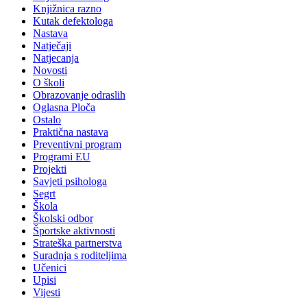
Knjižnica razno
Kutak defektologa
Nastava
Natječaji
Natjecanja
Novosti
O školi
Obrazovanje odraslih
Oglasna Ploča
Ostalo
Praktična nastava
Preventivni program
Programi EU
Projekti
Savjeti psihologa
Segrt
Škola
Školski odbor
Športske aktivnosti
Strateška partnerstva
Suradnja s roditeljima
Učenici
Upisi
Vijesti