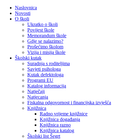
Naslovnica
Novosti
O školi
Ukratko o školi
Povijest škole
Memorandum škole
Gdje se nalazimo?
Prošećimo školom
Vizija i misija škole
Školski kutak
Suradnja s roditeljima
Savjeti psihologa
Kutak defektologa
Programi EU
Katalog informacija
Natječaji
Natjecanja
Fiskalna odgovornost i financijska izvješća
Knjižnica
Radno vrijeme knjižnice
Knjižnica događanja
Knjižnica razno
Knjižnica katalog
Školski list Šegrt