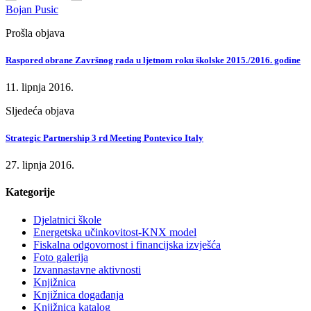
Bojan Pusic
Prošla objava
Raspored obrane Završnog rada u ljetnom roku školske 2015./2016. godine
11. lipnja 2016.
Sljedeća objava
Strategic Partnership 3 rd Meeting Pontevico Italy
27. lipnja 2016.
Kategorije
Djelatnici škole
Energetska učinkovitost-KNX model
Fiskalna odgovornost i financijska izvješća
Foto galerija
Izvannastavne aktivnosti
Knjižnica
Knjižnica događanja
Knjižnica katalog