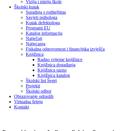
Vizija i misija škole
Školski kutak
Suradnja s roditeljima
Savjeti psihologa
Kutak defektologa
Programi EU
Katalog informacija
Natječaji
Natjecanja
Fiskalna odgovornost i financijska izvješća
Knjižnica
Radno vrijeme knjižnice
Knjižnica događanja
Knjižnica razno
Knjižnica katalog
Školski list Šegrt
Projekti
Školski odbor
Obrazovanje odraslih
Virtualna šetnja
Kontakt
Vijesti