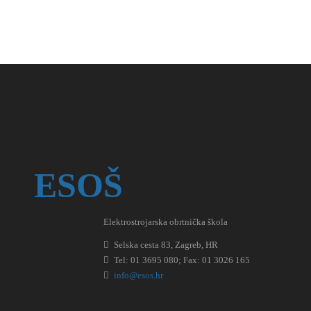
ESOŠ
Elektrostrojarska obrtnička škola
Selska cesta 83, Zagreb, HR
Tel: 01 3695 080; Fax: 01 3026 165
info@esos.hr