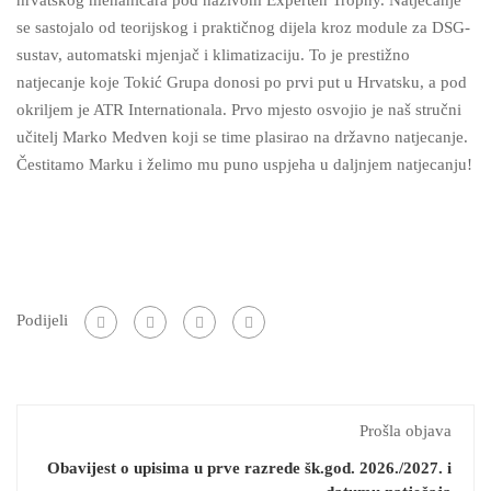
hrvatskog mehaničara pod nazivom Experten Trophy. Natjecanje
se sastojalo od teorijskog i praktičnog dijela kroz module za DSG-
sustav, automatski mjenjač i klimatizaciju. To je prestižno
natjecanje koje Tokić Grupa donosi po prvi put u Hrvatsku, a pod
okriljem je ATR Internationala. Prvo mjesto osvojio je naš stručni
učitelj Marko Medven koji se time plasirao na državno natjecanje.
Čestitamo Marku i želimo mu puno uspjeha u daljnjem natjecanju!
Podijeli
Prošla objava
Obavijest o upisima u prve razrede šk.god. 2026./2027. i