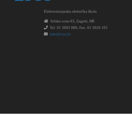
Elektrostrojarska obrtnička škola
Selska cesta 83, Zagreb, HR
Tel: 01 3695 080; Fax: 01 3026 165
info@esos.hr