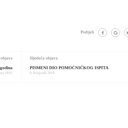
Podijeli
 objava
Sljedeća objava
 godina
PISMENI DIO POMOĆNIČKOG ISPITA
jna 2014.
4. listopada 2014.