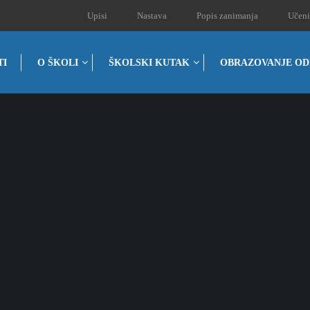
Upisi
Nastava
Popis zanimanja
Učeni
TI
O ŠKOLI
ŠKOLSKI KUTAK
OBRAZOVANJE OD