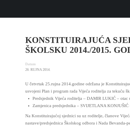
KONSTITUIRAJUĆA SJE
ŠKOLSKU 2014./2015. G
Datum
26. RUJNA 2014.
U četvrtak 25.rujna 2014.godine održana je Konstituiraju
usvojeni Plan i program rada Vijeća roditelja za tekuću šk
Predsjednik Vijeća roditelja – DAMIR LUKIĆ – otac 
Zamjenica predsjednika – SVIJETLANA KONJUŠIĆ – 
Na Konstituirajućoj sjednici su uz roditelje, članove Vijeć
nastave/predsjednica Školskog odbora i Nada Bevanda-p