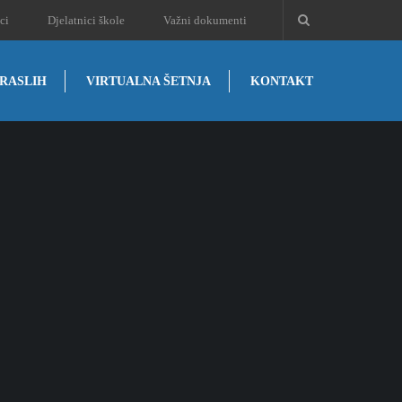
ci
Djelatnici škole
Važni dokumenti
RASLIH
VIRTUALNA ŠETNJA
KONTAKT