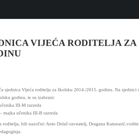
DNICA VIJEĆA RODITELJA ZA
ODINU
ća sjednica Vijeća roditelja za školsku 2014./2015. godinu.
Na sjednici 
olsku godinu, te su izabrani:
učenika III-M razreda
majka učenika III-B razreda
a roditelja, bili nazočni: Anto Delač-ravnatelj, Dragana Katunarić,vodite
edagoginja.