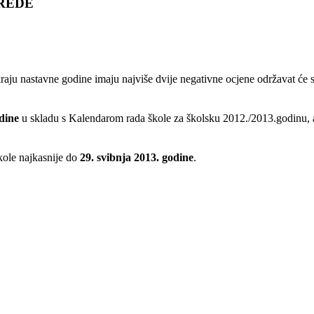
REDE
 kraju nastavne godine imaju
najviše dvije negativne ocjene održavat će 
odine
u skladu s Kalendarom
rada škole za školsku 2012./2013.godinu, 
škole najkasnije do
29. svibnja
2013. godine
.