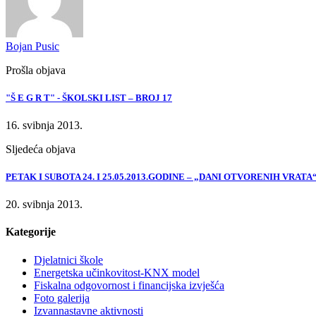
Bojan Pusic
Prošla objava
"Š E G R T" - ŠKOLSKI LIST – BROJ 17
16. svibnja 2013.
Sljedeća objava
PETAK I SUBOTA 24. I 25.05.2013.GODINE – „DANI OTVORENIH VRATA
20. svibnja 2013.
Kategorije
Djelatnici škole
Energetska učinkovitost-KNX model
Fiskalna odgovornost i financijska izvješća
Foto galerija
Izvannastavne aktivnosti