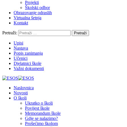
Projekti
Školski odbor
Obrazovanje odraslih
Virtualna šetnja
Kontakt
Pretraži:
Upisi
Nastava
Popis zanimanja
Učenici
Djelatnici škole
Važni dokumenti
Naslovnica
Novosti
O školi
Ukratko o školi
Povijest škole
Memorandum škole
Gdje se nalazimo?
Prošećimo školom