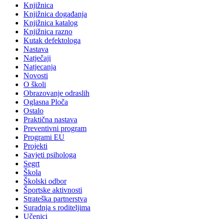
Knjižnica
Knjižnica događanja
Knjižnica katalog
Knjižnica razno
Kutak defektologa
Nastava
Natječaji
Natjecanja
Novosti
O školi
Obrazovanje odraslih
Oglasna Ploča
Ostalo
Praktična nastava
Preventivni program
Programi EU
Projekti
Savjeti psihologa
Segrt
Škola
Školski odbor
Športske aktivnosti
Strateška partnerstva
Suradnja s roditeljima
Učenici