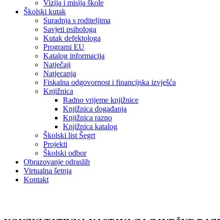
Vizija i misija škole
Školski kutak
Suradnja s roditeljima
Savjeti psihologa
Kutak defektologa
Programi EU
Katalog informacija
Natječaji
Natjecanja
Fiskalna odgovornost i financijska izvješća
Knjižnica
Radno vrijeme knjižnice
Knjižnica događanja
Knjižnica razno
Knjižnica katalog
Školski list Šegrt
Projekti
Školski odbor
Obrazovanje odraslih
Virtualna šetnja
Kontakt
Vijesti