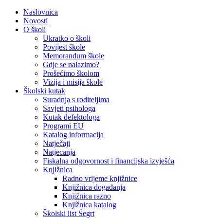
Naslovnica
Novosti
O školi
Ukratko o školi
Povijest škole
Memorandum škole
Gdje se nalazimo?
Prošećimo školom
Vizija i misija škole
Školski kutak
Suradnja s roditeljima
Savjeti psihologa
Kutak defektologa
Programi EU
Katalog informacija
Natječaji
Natjecanja
Fiskalna odgovornost i financijska izvješća
Knjižnica
Radno vrijeme knjižnice
Knjižnica događanja
Knjižnica razno
Knjižnica katalog
Školski list Šegrt