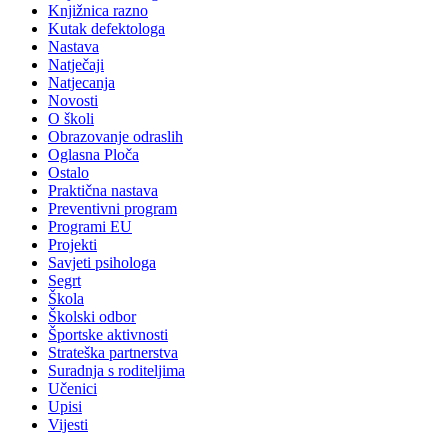
Knjižnica razno
Kutak defektologa
Nastava
Natječaji
Natjecanja
Novosti
O školi
Obrazovanje odraslih
Oglasna Ploča
Ostalo
Praktična nastava
Preventivni program
Programi EU
Projekti
Savjeti psihologa
Segrt
Škola
Školski odbor
Športske aktivnosti
Strateška partnerstva
Suradnja s roditeljima
Učenici
Upisi
Vijesti