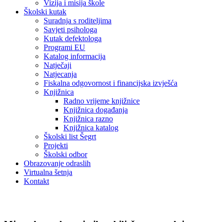
Vizija i misija škole
Školski kutak
Suradnja s roditeljima
Savjeti psihologa
Kutak defektologa
Programi EU
Katalog informacija
Natječaji
Natjecanja
Fiskalna odgovornost i financijska izvješća
Knjižnica
Radno vrijeme knjižnice
Knjižnica događanja
Knjižnica razno
Knjižnica katalog
Školski list Šegrt
Projekti
Školski odbor
Obrazovanje odraslih
Virtualna šetnja
Kontakt
Knjižnica