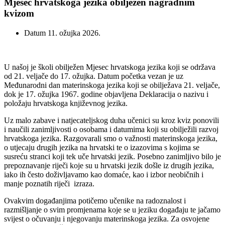
Mjesec hrvatskoga jezika obilježen nagradnim
kvizom
Datum
11. ožujka 2026.
U našoj je školi obilježen Mjesec hrvatskoga jezika koji se održava
od 21. veljače do 17. ožujka. Datum početka vezan je uz
Međunarodni dan materinskoga jezika koji se obilježava 21. veljače,
dok je 17. ožujka 1967. godine objavljena Deklaracija o nazivu i
položaju hrvatskoga književnog jezika.
Uz malo zabave i natjecateljskog duha učenici su kroz kviz ponovili
i naučili zanimljivosti o osobama i datumima koji su obilježili razvoj
hrvatskoga jezika. Razgovarali smo o važnosti materinskoga jezika,
o utjecaju drugih jezika na hrvatski te o izazovima s kojima se
susreću stranci koji tek uče hrvatski jezik. Posebno zanimljivo bilo je
prepoznavanje riječi koje su u hrvatski jezik došle iz drugih jezika,
iako ih često doživljavamo kao domaće, kao i izbor neobičnih i
manje poznatih riječi izraza.
Ovakvim događanjima potičemo učenike na radoznalost i
razmišljanje o svim promjenama koje se u jeziku događaju te jačamo
svijest o očuvanju i njegovanju materinskoga jezika. Za osvojene