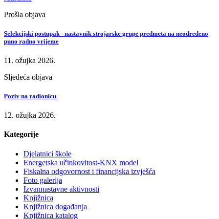
Prošla objava
Selekcijski postupak - nastavnik strojarske grupe predmeta na neodređeno
puno radno vrijeme
11. ožujka 2026.
Sljedeća objava
Poziv na radionicu
12. ožujka 2026.
Kategorije
Djelatnici škole
Energetska učinkovitost-KNX model
Fiskalna odgovornost i financijska izvješća
Foto galerija
Izvannastavne aktivnosti
Knjižnica
Knjižnica događanja
Knjižnica katalog