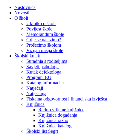
Naslovnica
Novosti
O školi
Ukratko o školi
Povijest škole
Memorandum škole
Gdje se nalazimo?
Prošećimo školom
Vizija i misija škole
Školski kutak
Suradnja s roditeljima
Savjeti psihologa
Kutak defektologa
Programi EU
Katalog informacija
Natječaji
Natjecanja
Fiskalna odgovornost i financijska izvješća
Knjižnica
Radno vrijeme knjižnice
Knjižnica događanja
Knjižnica razno
Knjižnica katalog
Školski list Šegrt