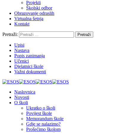
Projekti
Školski odbor
Obrazovanje odraslih
Virtualna šetnja
Kontakt
Pretraži:
Upisi
Nastava
Popis zanimanja
Učenici
Djelatnici škole
Važni dokumenti
Naslovnica
Novosti
O školi
Ukratko o školi
Povijest škole
Memorandum škole
Gdje se nalazimo?
Prošećimo školom