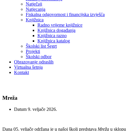
Natječaji
Natjecanja
Fiskalna odgovornost i financijska izvješća
Knjižnica
Radno vrijeme knjižnice
Knjižnica događanja
Knjižnica razno
Knjižnica katalog
Školski list Šegrt
Projekti
Školski odbor
Obrazovanje odraslih
Virtualna šetnja
Kontakt
Knjižnica
Mreža
Datum
9. veljače 2026.
Dana 05. veljače održana je u našoj školi predstava
Mreža
u sklopu