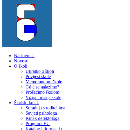
Naslovnica
Novosti
O školi
Ukratko o školi
Povijest škole
Memorandum škole
Gdje se nalazimo?
Prošećimo školom
Vizija i misija škole
Školski kutak
Suradnja s roditeljima
Savjeti psihologa
Kutak defektologa
Programi EU
Katalog informacija