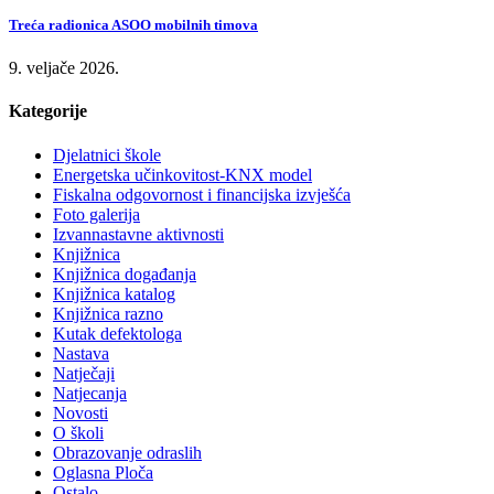
Treća radionica ASOO mobilnih timova
9. veljače 2026.
Kategorije
Djelatnici škole
Energetska učinkovitost-KNX model
Fiskalna odgovornost i financijska izvješća
Foto galerija
Izvannastavne aktivnosti
Knjižnica
Knjižnica događanja
Knjižnica katalog
Knjižnica razno
Kutak defektologa
Nastava
Natječaji
Natjecanja
Novosti
O školi
Obrazovanje odraslih
Oglasna Ploča
Ostalo