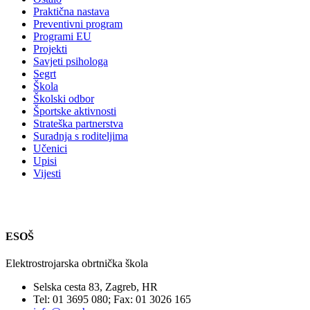
Praktična nastava
Preventivni program
Programi EU
Projekti
Savjeti psihologa
Segrt
Škola
Školski odbor
Športske aktivnosti
Strateška partnerstva
Suradnja s roditeljima
Učenici
Upisi
Vijesti
ESOŠ
Elektrostrojarska obrtnička škola
Selska cesta 83, Zagreb, HR
Tel: 01 3695 080; Fax: 01 3026 165