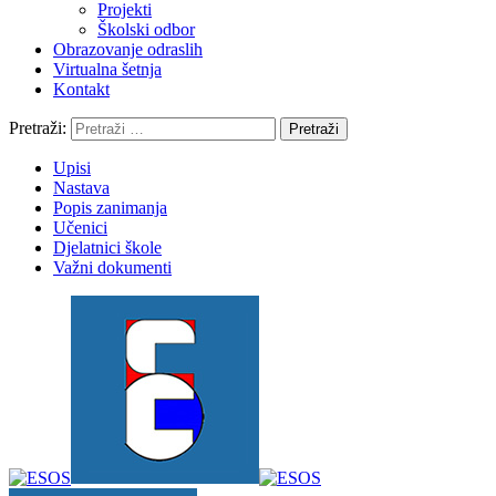
Projekti
Školski odbor
Obrazovanje odraslih
Virtualna šetnja
Kontakt
Pretraži:
Upisi
Nastava
Popis zanimanja
Učenici
Djelatnici škole
Važni dokumenti