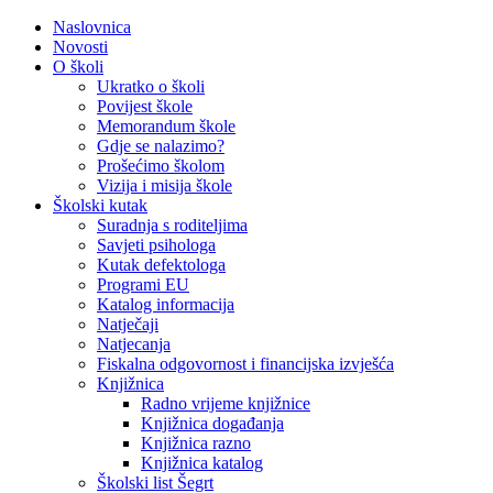
Naslovnica
Novosti
O školi
Ukratko o školi
Povijest škole
Memorandum škole
Gdje se nalazimo?
Prošećimo školom
Vizija i misija škole
Školski kutak
Suradnja s roditeljima
Savjeti psihologa
Kutak defektologa
Programi EU
Katalog informacija
Natječaji
Natjecanja
Fiskalna odgovornost i financijska izvješća
Knjižnica
Radno vrijeme knjižnice
Knjižnica događanja
Knjižnica razno
Knjižnica katalog
Školski list Šegrt