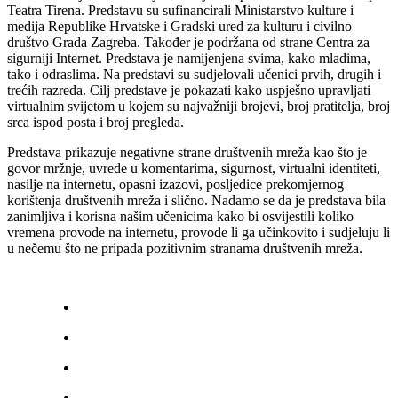
Teatra Tirena. Predstavu su sufinancirali Ministarstvo kulture i
medija Republike Hrvatske i Gradski ured za kulturu i civilno
društvo Grada Zagreba. Također je podržana od strane Centra za
sigurniji Internet. Predstava je namijenjena svima, kako mladima,
tako i odraslima. Na predstavi su sudjelovali učenici prvih, drugih i
trećih razreda. Cilj predstave je pokazati kako uspješno upravljati
virtualnim svijetom u kojem su najvažniji brojevi, broj pratitelja, broj
srca ispod posta i broj pregleda.
Predstava prikazuje negativne strane društvenih mreža kao što je
govor mržnje, uvrede u komentarima, sigurnost, virtualni identiteti,
nasilje na internetu, opasni izazovi, posljedice prekomjernog
korištenja društvenih mreža i slično. Nadamo se da je predstava bila
zanimljiva i korisna našim učenicima kako bi osvijestili koliko
vremena provode na internetu, provode li ga učinkovito i sudjeluju li
u nečemu što ne pripada pozitivnim stranama društvenih mreža.